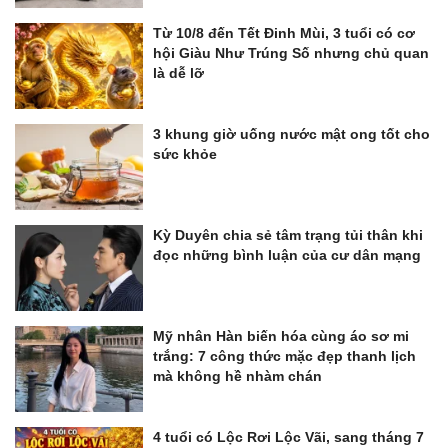
Từ 10/8 đến Tết Đinh Mùi, 3 tuổi có cơ
hội Giàu Như Trúng Số nhưng chủ quan
là dễ lỡ
3 khung giờ uống nước mật ong tốt cho
sức khỏe
Kỳ Duyên chia sẻ tâm trạng tủi thân khi
đọc những bình luận của cư dân mạng
Mỹ nhân Hàn biến hóa cùng áo sơ mi
trắng: 7 công thức mặc đẹp thanh lịch
mà không hề nhàm chán
4 tuổi có Lộc Rơi Lộc Vãi, sang tháng 7