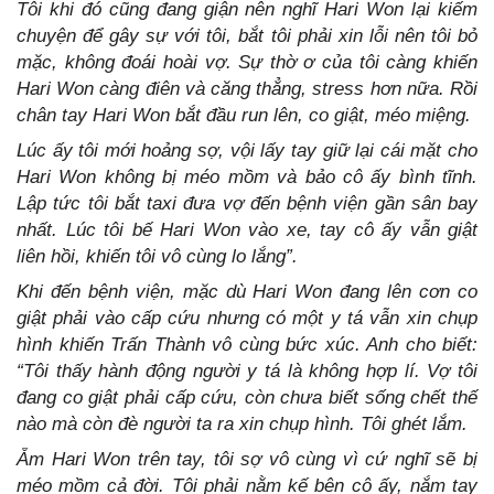
Tôi khi đó cũng đang giận nên nghĩ Hari Won lại kiếm
chuyện để gây sự với tôi, bắt tôi phải xin lỗi nên tôi bỏ
mặc, không đoái hoài vợ. Sự thờ ơ của tôi càng khiến
Hari Won càng điên và căng thẳng, stress hơn nữa. Rồi
chân tay Hari Won bắt đầu run lên, co giật, méo miệng.
Lúc ấy tôi mới hoảng sợ, vội lấy tay giữ lại cái mặt cho
Hari Won không bị méo mồm và bảo cô ấy bình tĩnh.
Lập tức tôi bắt taxi đưa vợ đến bệnh viện gần sân bay
nhất. Lúc tôi bế Hari Won vào xe, tay cô ấy vẫn giật
liên hồi, khiến tôi vô cùng lo lắng”.
Khi đến bệnh viện, mặc dù Hari Won đang lên cơn co
giật phải vào cấp cứu nhưng có một y tá vẫn xin chụp
hình khiến Trấn Thành vô cùng bức xúc. Anh cho biết:
“Tôi thấy hành động người y tá là không hợp lí. Vợ tôi
đang co giật phải cấp cứu, còn chưa biết sống chết thế
nào mà còn đè người ta ra xin chụp hình. Tôi ghét lắm.
Ẵm Hari Won trên tay, tôi sợ vô cùng vì cứ nghĩ sẽ bị
méo mồm cả đời. Tôi phải nằm kế bên cô ấy, nắm tay