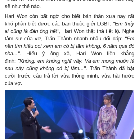
sẽ như thế nào.
Hari Won còn bất ngờ cho biết bản thân xưa nay rất
khó phân biệt được các bạn thuộc giới LGBT:
“Em thấy
ai cũng là đàn ông hết"
, Hari Won thật thà tiết lộ. Nghe
tâm sự của vợ, Trấn Thành nhanh nhảu đối đáp:
"Em
nên tìm hiểu coi xem em có bị lầm không, 6 năm qua đó
nha..."
. Hiểu ý ông xã, Hari Won liền khẳng
định:
"Không, em không nghĩ vậy. Và em mong muốn là
sau này cũng không có bị lầm...".
Trấn Thành đã bật
cười trước câu trả lời vừa thông minh, vừa hài hước
của vợ.