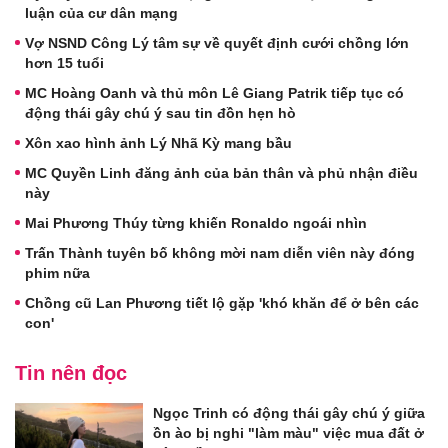
luận của cư dân mạng
Vợ NSND Công Lý tâm sự về quyết định cưới chồng lớn
hơn 15 tuổi
MC Hoàng Oanh và thủ môn Lê Giang Patrik tiếp tục có
động thái gây chú ý sau tin đồn hẹn hò
Xôn xao hình ảnh Lý Nhã Kỳ mang bầu
MC Quyền Linh đăng ảnh của bản thân và phủ nhận điều
này
Mai Phương Thúy từng khiến Ronaldo ngoái nhìn
Trấn Thành tuyên bố không mời nam diễn viên này đóng
phim nữa
Chồng cũ Lan Phương tiết lộ gặp 'khó khăn để ở bên các
con'
Tin nên đọc
Ngọc Trinh có động thái gây chú ý giữa
ồn ào bị nghi "làm màu" việc mua đất ở