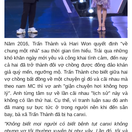
Năm 2016, Trấn Thành và Hari Won quyết định “về
chung một nhà” sau thời gian tìm hiểu. Trải qua những
khó khăn ngày mới yêu và công khai tình cảm, đến nay
cả hai đã trở thành đôi vợ chồng được đông đảo khán
giả quý mến, ngưỡng mộ. Trấn Thành cho biết giữa hai
vợ chồng bất đồng về một chuyện gì đó và cãi nhau mà
theo nam MC thì vợ anh "giận chuyện hơi không hợp
lý". Anh từng tâm sự về lần cãi nhau "lịch sử" này và
không có lần thứ hai. Cụ thể, vì tranh luận sau đó anh
đã mang sự bực tức ở trong người nên khi đến sân
bay, bà xã Trấn Thành đã bị hạ canxi.
"Không biết mọi người có biết bệnh tụt canxi không
nhưng vợ tôi thường xuyên bị như vậy. Lần đó, tôi và