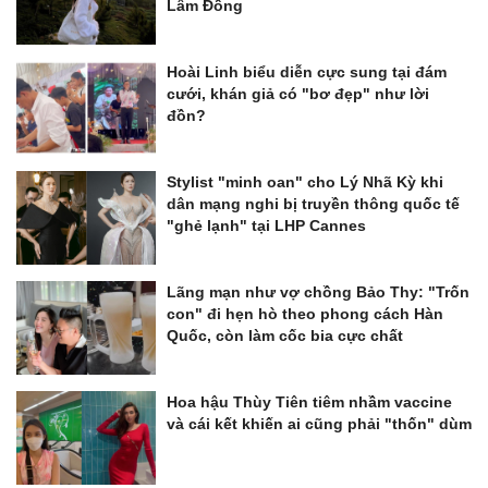
Lâm Đồng
Hoài Linh biểu diễn cực sung tại đám
cưới, khán giả có "bơ đẹp" như lời
đồn?
Stylist "minh oan" cho Lý Nhã Kỳ khi
dân mạng nghi bị truyền thông quốc tế
"ghẻ lạnh" tại LHP Cannes
Lãng mạn như vợ chồng Bảo Thy: "Trốn
con" đi hẹn hò theo phong cách Hàn
Quốc, còn làm cốc bia cực chất
Hoa hậu Thùy Tiên tiêm nhầm vaccine
và cái kết khiến ai cũng phải "thốn" dùm