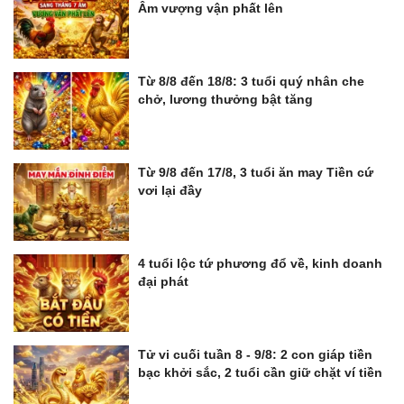
Âm vượng vận phất lên
Từ 8/8 đến 18/8: 3 tuổi quý nhân che
chở, lương thưởng bật tăng
Từ 9/8 đến 17/8, 3 tuổi ăn may Tiền cứ
vơi lại đầy
4 tuổi lộc tứ phương đổ về, kinh doanh
đại phát
Tử vi cuối tuần 8 - 9/8: 2 con giáp tiền
bạc khởi sắc, 2 tuổi cần giữ chặt ví tiền