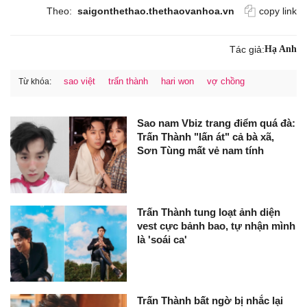
Theo:
saigonthethao.thethaovanhoa.vn
copy link
Tác giả:
Hạ Anh
sao việt
trấn thành
hari won
vợ chồng
Từ khóa:
Sao nam Vbiz trang điểm quá đà:
Trấn Thành "lấn át" cả bà xã,
Sơn Tùng mất vẻ nam tính
Trấn Thành tung loạt ảnh diện
vest cực bảnh bao, tự nhận mình
là 'soái ca'
Trấn Thành bất ngờ bị nhắc lại