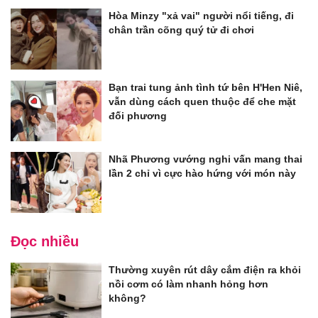
Hòa Minzy "xả vai" người nổi tiếng, đi
chân trần cõng quý tử đi chơi
Bạn trai tung ảnh tình tứ bên H'Hen Niê,
vẫn dùng cách quen thuộc để che mặt
đối phương
Nhã Phương vướng nghi vấn mang thai
lần 2 chỉ vì cực hào hứng với món này
Đọc nhiều
Thường xuyên rút dây cắm điện ra khỏi
nồi cơm có làm nhanh hỏng hơn
không?