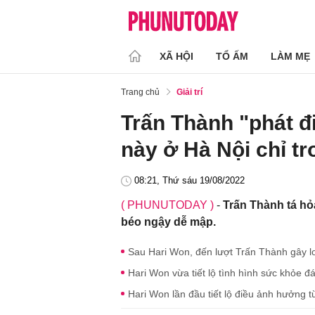
XÃ HỘI
TỔ ẤM
LÀM MẸ
Trang chủ
Giải trí
Trấn Thành "phát đi
này ở Hà Nội chỉ t
08:21, Thứ sáu 19/08/2022
( PHUNUTODAY )
-
Trấn Thành tá hỏ
béo ngậy dễ mập.
Sau Hari Won, đến lượt Trấn Thành gây lo 
Hari Won vừa tiết lộ tình hình sức khỏe đ
Hari Won lần đầu tiết lộ điều ảnh hưởng