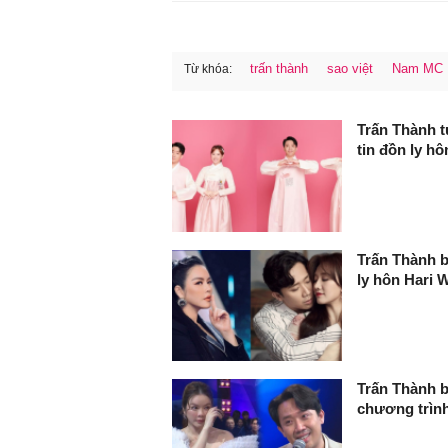
trấn thành
sao việt
Nam MC
Từ khóa:
FaceBook
Trấn Thành t
tin đồn ly hô
Trấn Thành b
ly hôn Hari 
Trấn Thành b
chương trình