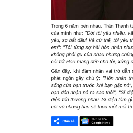
Trong 6 năm bên nhau, Trấn Thành t
của mình như:
"Đời tôi yêu nhiều, v
yêu, sợ bắt đầu! Và cứ thế, tôi yêu
em"; "Tôi từng sợ hãi hôn nhân nhưn
không phải gu của nhau nhưng chúng
cái tốt Hari mang đến cho tôi, xứng đ
Gần đây, khi đảm nhận vai trò dẫn
phát ngôn gây chú ý:
"Hôn nhân th
sống của bạn trước khi bạn gặp nó",
bạn đón nhận nó ra sao thôi", "Sĩ di
diện tổn thương nhau. Sĩ diện làm gì
cãi vã nhưng bạn sẽ thua một mối tìn