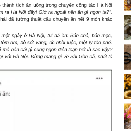
 thành tích ăn uống trong chuyến công tác Hà Nội
m ra Hà Nội đây! Giờ ra ngoải nên ăn gì ngon ta?".
hài đã tường thuật câu chuyện ăn hết 9 món khác
 một ngày ở Hà Nội, tui đã ăn: Bún chả, bún mọc,
tôm rim, bò sốt vang, ốc nhồi luộc, một ly tào phớ.
gì mà bán cái gì cũng ngon điên loạn hết là sao vậy?
ại với Hà Nội. Đừng mang gì về Sài Gòn cả, nhất là