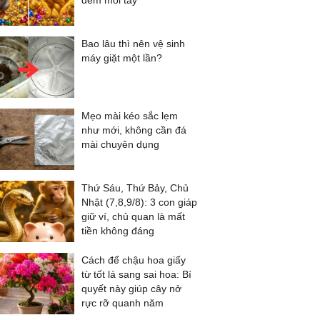
đếm mỏi tay
Bao lâu thì nên vệ sinh
máy giặt một lần?
Mẹo mài kéo sắc lẹm
như mới, không cần đá
mài chuyên dụng
Thứ Sáu, Thứ Bảy, Chủ
Nhật (7,8,9/8): 3 con giáp
giữ ví, chủ quan là mất
tiền không đáng
Cách để chậu hoa giấy
từ tốt lá sang sai hoa: Bí
quyết này giúp cây nở
rực rỡ quanh năm