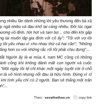
ừng nhiều lần dành những lời yêu thương đến bà xã
ấp ngã nhiều và đau khổ lại càng nhiều. Đôi lúc ngại
 thương vô định, hời hợt và tạm bợ… cho đến khi gặp
g lại muốn lập gia đình với cô ấy"; "Tôi với vợ tôi
 tôi yêu nhau vì cho nhau thứ cả hai cần"; "Những
áng hơn so với những rắc rối tôi phải chịu đựng"...
 dắt
Người ấy là ai
mùa 4, nam MC cũng có những
ành công khi không đánh mất con người và cuộc
 "Một ngày tồi tệ chỉ khác một ngày tuyệt vời ở chỗ
ện là vô hình nhưng nỗi đau là hữu hình. Đừng vì sĩ
 khi tình yêu chỉ có 2 người. Bạn sẽ thắng một trận
h"...
Theo:
xevathethao.vn
copy link