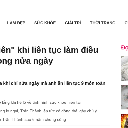
LÀM ĐẸP
SỨC KHỎE
GIẢI TRÍ
THỜI TRANG
C
Đọ
ên" khi liên tục làm điều
rong nửa ngày
a khi chỉ nửa ngày mà anh ăn liên tục 9 món toàn
lắng khi hé lộ về tình hình sức khỏe hiện tại
áng lo ngại, Trấn Thành lập tức có động thái gây chú ý
 từ Trấn Thành sau 6 năm chung sống