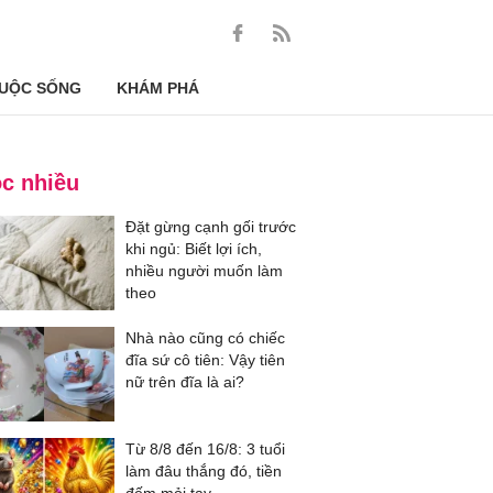
UỘC SỐNG
KHÁM PHÁ
c nhiều
Đặt gừng cạnh gối trước
khi ngủ: Biết lợi ích,
nhiều người muốn làm
theo
Nhà nào cũng có chiếc
đĩa sứ cô tiên: Vậy tiên
nữ trên đĩa là ai?
Từ 8/8 đến 16/8: 3 tuổi
làm đâu thắng đó, tiền