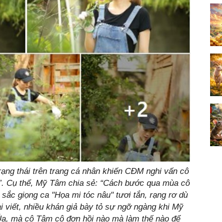
ạng thái trên trang cá nhân khiến CĐM nghi vấn cô
i”. Cụ thể, Mỹ Tâm chia sẻ: “Cách bước qua mùa cô
 sắc giọng ca "Họa mi tóc nâu" tươi tắn, rạng rơ dù
i viết, nhiều khán giả bày tỏ sự ngỡ ngàng khi Mỹ
Ủa, mà cô Tâm cô đơn hồi nào mà làm thế nào để