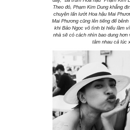
đây, "bà trùm Hoa hậu" Phạm Kim Du
Theo đó, Phạm Kim Dung khẳng địn
chuyện lấn lướt Hoa hậu Mai Phươ
Mai Phương cũng lên tiếng để bênh
khi Bảo Ngọc vô tình bị hiểu lầm 
nhà sẽ có cách nhìn bao dung hơn 
tâm nhau cả lúc 