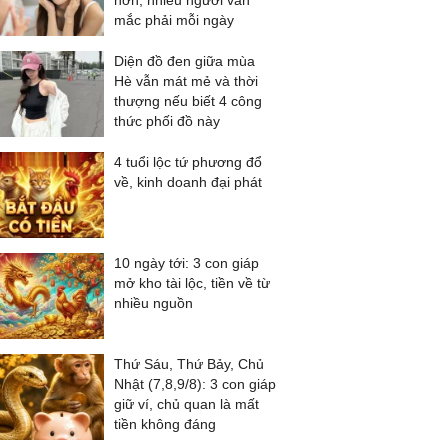
hơn, nhiều người vẫn
mắc phải mỗi ngày
Diện đồ đen giữa mùa
Hè vẫn mát mẻ và thời
thượng nếu biết 4 công
thức phối đồ này
4 tuổi lộc tứ phương đổ
về, kinh doanh đại phát
10 ngày tới: 3 con giáp
mở kho tài lộc, tiền về từ
nhiều nguồn
Thứ Sáu, Thứ Bảy, Chủ
Nhật (7,8,9/8): 3 con giáp
giữ ví, chủ quan là mất
tiền không đáng