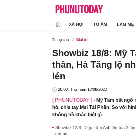
XÃ HỘI
TỔ ẤM
LÀM MẸ
Trang chủ
Giải trí
Showbiz 18/8: Mỹ T
thân, Hà Tăng lộ n
lén
20:00, Thứ năm 18/08/2022
( PHUNUTODAY )
-
Mỹ Tâm bất ngờ n
hò, chia tay Mai Tài Phến. So với hì
không hề khác biệt gì.
Showbiz 12/8: Diệp Lâm Anh lên tòa 2 lần 
em bé