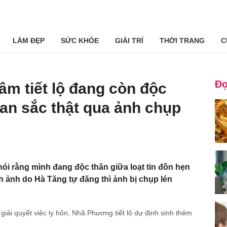
LÀM ĐẸP
SỨC KHỎE
GIẢI TRÍ
THỜI TRANG
C
Đọ
âm tiết lộ đang còn độc
han sắc thật qua ảnh chụp
ói rằng mình đang độc thân giữa loạt tin đồn hẹn
nh ảnh do Hà Tăng tự đăng thì ảnh bị chụp lén
giải quyết việc ly hôn, Nhã Phương tiết lộ dự định sinh thêm