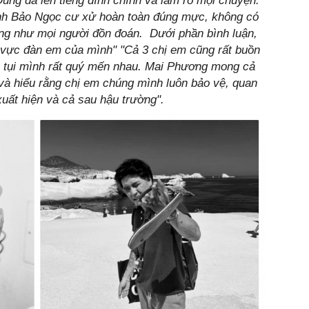
ng đã lên tiếng đính chính và làm rõ mọi chuyện.
h Bảo Ngọc cư xử hoàn toàn đúng mực, không có
ng như mọi người đồn đoán. Dưới phần bình luận,
 vực đàn em của mình" "Cả 3 chị em cũng rất buồn
vì tụi mình rất quý mến nhau. Mai Phương mong cả
và hiểu rằng chị em chúng mình luôn bảo vệ, quan
xuất hiện và cả sau hậu trường".