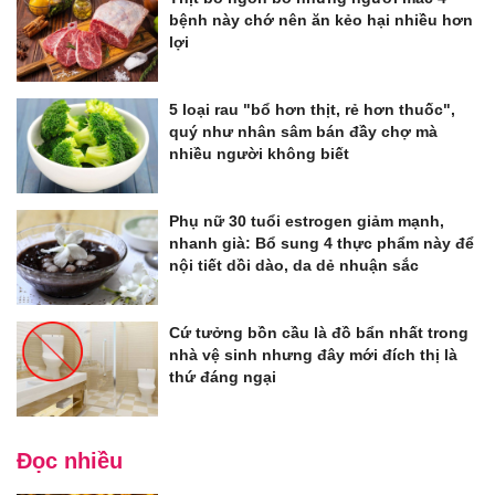
bệnh này chớ nên ăn kẻo hại nhiều hơn
lợi
5 loại rau "bổ hơn thịt, rẻ hơn thuốc",
quý như nhân sâm bán đầy chợ mà
nhiều người không biết
Phụ nữ 30 tuổi estrogen giảm mạnh,
nhanh già: Bổ sung 4 thực phẩm này để
nội tiết dồi dào, da dẻ nhuận sắc
Cứ tưởng bồn cầu là đồ bẩn nhất trong
nhà vệ sinh nhưng đây mới đích thị là
thứ đáng ngại
Đọc nhiều