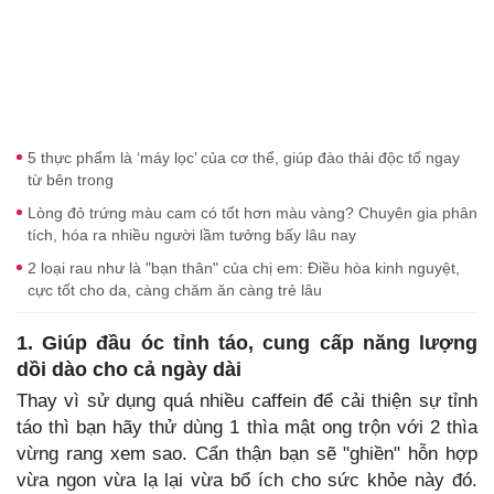
5 thực phẩm là ‘máy lọc’ của cơ thể, giúp đào thải độc tố ngay
từ bên trong
Lòng đỏ trứng màu cam có tốt hơn màu vàng? Chuyên gia phân
tích, hóa ra nhiều người lầm tưởng bấy lâu nay
2 loại rau như là "bạn thân" của chị em: Điều hòa kinh nguyệt,
cực tốt cho da, càng chăm ăn càng trẻ lâu
1. Giúp đầu óc tỉnh táo, cung cấp năng lượng
dồi dào cho cả ngày dài
Thay vì sử dụng quá nhiều caffein để cải thiện sự tỉnh
táo thì bạn hãy thử dùng 1 thìa mật ong trộn với 2 thìa
vừng rang xem sao. Cẩn thận bạn sẽ "ghiền" hỗn hợp
vừa ngon vừa lạ lại vừa bổ ích cho sức khỏe này đó.