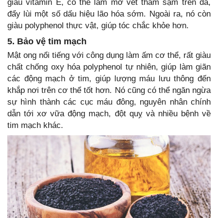
giàu vitamin E, có thể làm mờ vết thâm sạm trên da,
đẩy lùi một số dấu hiệu lão hóa sớm. Ngoài ra, nó còn
giàu polyphenol thực vật, giúp tóc chắc khỏe hơn.
5. Bảo vệ tim mạch
Mật ong nổi tiếng với công dụng làm ấm cơ thể, rất giàu
chất chống oxy hóa polyphenol tự nhiên, giúp làm giãn
các động mạch ở tim, giúp lượng máu lưu thông đến
khắp nơi trên cơ thể tốt hơn. Nó cũng có thể ngăn ngừa
sự hình thành các cục máu đông, nguyên nhân chính
dẫn tới xơ vữa động mạch, đột quỵ và nhiều bệnh về
tim mạch khác.