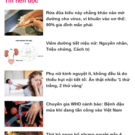
Tin nên đọc
Rửa đũa kiểu này chẳng khác nào mở
đường cho virus, vi khuẩn vào cơ thể:
90% gia đình mắc phải
Viêm đường tiết niệu nữ: Nguyên nhân,
Triệu chứng, Cách trị
Phụ nữ kinh nguyệt ít, không đều là do
thiếu hụt nội tiết tố: Ăn thật nhiều '1 thứ
trắng, 2 thứ vàng'
Chuyên gia WHO cảnh báo: Bệnh đậu
mùa khỉ đang tấn công vào Việt Nam
Thịt bò ngon bổ nhưng người mắc 4