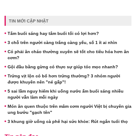
TIN MỚI CẬP NHẬT
Tắm buổi sáng hay tắm buổi tối có lợi hơn?
3 chỗ trên người càng trắng càng yếu, số 1 ít ai nhìn
Có phải ăn cháo thường xuyên sẽ tốt cho tiêu hóa hơn ăn
cơm?
Gội đầu bằng gừng có thực sự giúp tóc mọc nhanh?
Trứng vịt lộn có bổ hơn trứng thường? 3 nhóm người
được khuyên nên "né gấp"!
5 sai lầm nguy hiểm khi uống nước ấm buổi sáng nhiều
người vẫn làm mỗi ngày
Món ăn quen thuộc trên mâm cơm người Việt bị chuyên gia
ung bướu "gạch tên"
3 khung giờ uống cà phê hại sức khỏe: Rút ngắn tuổi thọ