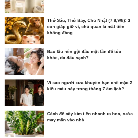
Thứ Sáu, Thứ Bảy, Chủ Nhật (7,8,9/8): 3
con giáp giữ ví, chủ quan là mất tiền
không đáng
Bao lâu nên gội đầu một lần để tóc
khỏe, da đầu sạch?
Vì sao người xưa khuyên hạn chế mặc 2
kiểu màu này trong tháng 7 âm lịch?
Cách để cây kim tiền nhanh ra hoa, rước
may mắn vào nhà