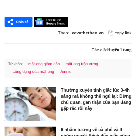
Theo:
xevathethao.vn
copy link
Tác giả:
Huyền Trang
mật ong giảm cân
mật ong trộn vừng
Từ khóa:
công dụng của mật ong
Jennie
Thường xuyên tỉnh giấc lúc 3-4h
sáng mà không thể ngủ lại: Đừng
chủ quan, gan thận của bạn đang
gặp rắc rối này
6 nhầm tưởng về cà phê và 4
nhóm người thích đến mấy cũng