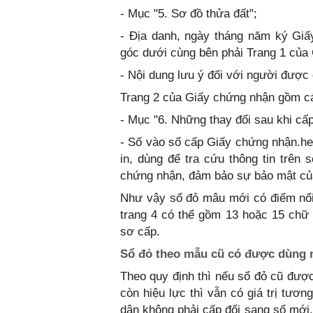
- Mục "5. Sơ đồ thửa đất";
- Địa danh, ngày tháng năm ký Giấ
góc dưới cùng bên phải Trang 1 của
- Nội dung lưu ý đối với người được
Trang 2 của Giấy chứng nhận gồm cá
- Mục "6. Những thay đổi sau khi cấ
- Số vào sổ cấp Giấy chứng nhận.he
in, dùng để tra cứu thông tin trên
chứng nhận, đảm bảo sự bảo mật củ
Như vậy sổ đỏ mâu mới có điểm nô
trang 4 có thể gồm 13 hoặc 15 chữ 
sơ cấp.
Sổ đỏ theo mẫu cũ có được dùng 
Theo quy định thì nếu sổ đỏ cũ đ
còn hiệu lực thì vẫn có giá trị t
dân không phải cấp đổi sang sổ mới.