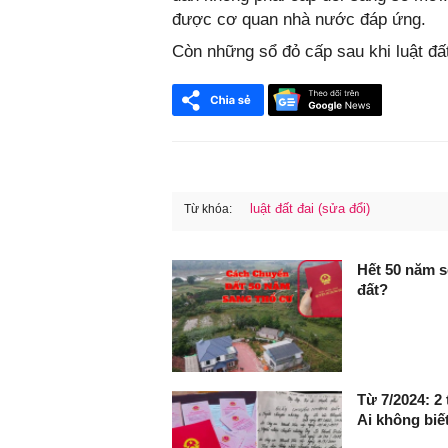
được cơ quan nhà nước đáp ứng.
Còn những sổ đỏ cấp sau khi luật đấ
luật đất đai (sửa đổi)
Từ khóa:
FaceBook
Hết 50 năm s
đất?
Từ 7/2024: 2
Ai không biế