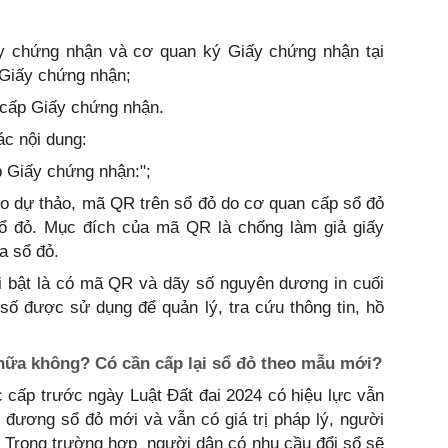
y chứng nhận và cơ quan ký Giấy chứng nhận tại
 Giấy chứng nhận;
 cấp Giấy chứng nhận.
c nội dung:
p Giấy chứng nhận:";
o dự thảo, mã QR trên sổ đỏ do cơ quan cấp sổ đỏ
 sổ đỏ. Mục đích của mã QR là chống làm giả giấy
a sổ đỏ.
̉i bật là có mã QR và dãy số nguyên dương in cuối
số được sử dụng để quản lý, tra cứu thông tin, hồ
nữa không? Có cần cấp lại sổ đỏ theo mẫu mới?
ược cấp trước ngày Luật Đất đai 2024 có hiệu lực vẫn
ương đương sổ đỏ mới và vẫn có giá trị pháp lý, người
 Trong trường hợp người dân có nhu cầu đổi sổ sẽ