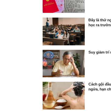
Đây là thứ n
học ra trườ
Suy giảm trí
Cách gội đầu
ngứa, hạn c