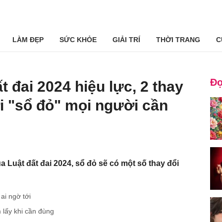
LÀM ĐẸP
SỨC KHỎE
GIẢI TRÍ
THỜI TRANG
C
Đọ
́t đai 2024 hiệu lực, 2 thay
́i "sổ đỏ" mọi người cần
 Luật đất đai 2024, sổ đỏ sẽ có một số thay đổi
 ai ngờ tới
 lấy khi cần đùng