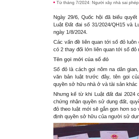
Từ tháng 7/2024: Người xây nhà sai phép
Ngày 29/6, Quốc hội đã biểu quyết
Luật Đất đai số 31/2024/QH15 và Luật
ngày 1/8/2024.
Các vấn đề liên quan tới sổ đỏ luô
có 2 thay đổi lớn liên quan tới sổ đỏ 
Tên gọi mới của sổ đỏ
Sổ đỏ là cách gọi nôm na dân gian, 
văn bản luật trước đây, tên gọi 
quyền sở hữu nhà ở và tài sản khác g
Nhưng kể từ khi Luật đất đai 2024 có 
chứng nhận quyền sử dụng đất, quyền 
đỏ theo luật mới sẽ gắn gọn hơn so v
định quyền sở hữu của người sử dụng