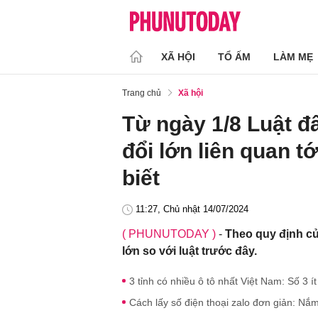
XÃ HỘI
TỔ ẤM
LÀM MẸ
Trang chủ
Xã hội
Từ ngày 1/8 Luật đâ
đổi lớn liên quan tơ
biết
11:27, Chủ nhật 14/07/2024
( PHUNUTODAY )
-
Theo quy định của
lớn so với luật trước đây.
3 tỉnh có nhiều ô tô nhất Việt Nam: Số 3 ít
Cách lấy số điện thoại zalo đơn giản: Nắm