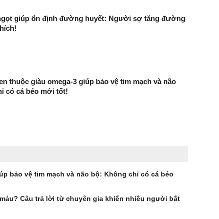
t ngọt giúp ổn định đường huyết: Người sợ tăng đường
hích!
uen thuộc giàu omega-3 giúp bảo vệ tim mạch và não
ỉ có cá béo mới tốt!
iúp bảo vệ tim mạch và não bộ: Không chỉ có cá béo
áu? Câu trả lời từ chuyên gia khiến nhiều người bất