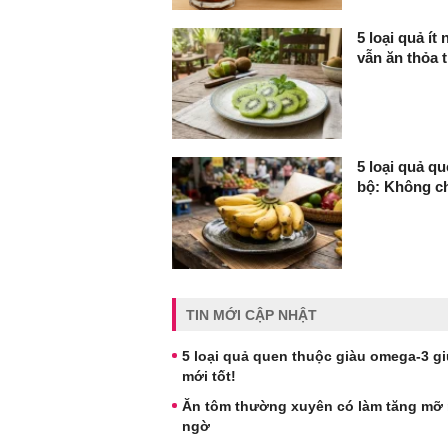
5 loại quả í
vẫn ăn thỏa t
5 loại quả q
bộ: Không ch
TIN MỚI CẬP NHẬT
5 loại quả quen thuộc giàu omega-3 g
mới tốt!
Ăn tôm thường xuyên có làm tăng mỡ m
ngờ