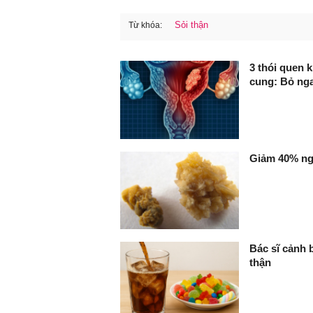
Sỏi thận
Từ khóa:
FaceBook
3 thói quen k
cung: Bỏ ng
Giảm 40% ng
Bác sĩ cảnh 
thận