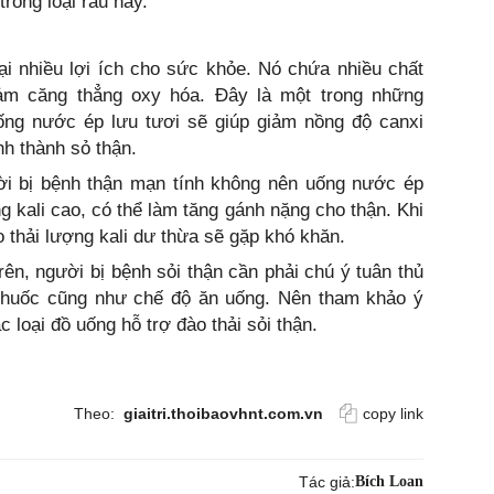
rong loại rau này.
ại nhiều lợi ích cho sức khỏe. Nó chứa nhiều chất
iảm căng thẳng oxy hóa. Đây là một trong những
ống nước ép lưu tươi sẽ giúp giảm nồng độ canxi
nh thành sỏ thận.
ười bị bệnh thận mạn tính không nên uống nước ép
g kali cao, có thể làm tăng gánh nặng cho thận. Khi
 thải lượng kali dư thừa sẽ gặp khó khăn.
rên, người bị bệnh sỏi thận cần phải chú ý tuân thủ
thuốc cũng như chế độ ăn uống. Nên tham khảo ý
 loại đồ uống hỗ trợ đào thải sỏi thận.
Theo:
giaitri.thoibaovhnt.com.vn
copy link
Tác giả:
Bích Loan