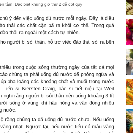
n tắm: Đặc biệt khung giờ thứ 2 dễ đột quỵ
i chủ ý đến việc uống đủ nước mỗi ngày. Đây là điều
ào thải các chất cặn bã ra khỏi cơ thể. Trong quá
 đào thải ra ngoài một cách tự nhiên.
ho người bị sỏi thận, hỗ trợ việc đào thải sỏi ra bên
 thiếu trong cuộc sống thường ngày của tất cả mọi
 cáo chúng ta phải uống đủ nước để phòng ngừa và
giúp pha loãng các khoáng chất và muối trong nước
. Tiến sĩ Kiersten Craig, bác sĩ tiết niệu tại Weil
 nghị rằng người bị sỏi thận nên uống khoảng 3 lít
ười sống ở vùng khí hậu nóng và vận động nhiều
ng nước.
 lộ rằng chúng ta đã uống đủ nước chưa. Nếu uống
vàng nhạt. Ngược lại, nếu nước tiểu có màu vàng