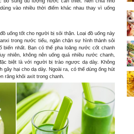
 bổ sung đủ lượng nước cần thiết. Nên chia nhỏ
ùng vào nhiều thời điểm khác nhau thay vì uống
đồ uống tốt cho người bị sỏi thận. Loại đồ uống này
 canxi trong nước tiểu, ngăn chặn sự hình thành sỏi
hổ biến nhất. Bạn có thể pha loãng nước cốt chanh
Tuy nhiên, không nên uống quá nhiều nước chanh,
c biệt là với người bị trào ngược dạ dày. Không
h gây hại cho dạ dày. Ngoài ra, có thể dùng ống hút
 răng khỏi axit trong chanh.