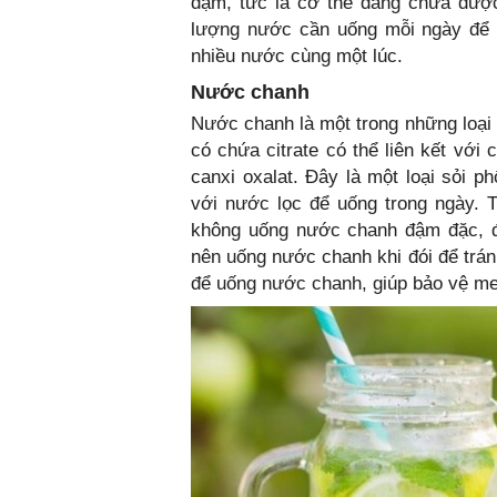
đậm, tức là cơ thể đang chưa được
lượng nước cần uống mỗi ngày để d
nhiều nước cùng một lúc.
Nước chanh
Nước chanh là một trong những loại 
có chứa citrate có thể liên kết với
canxi oxalat. Đây là một loại sỏi p
với nước lọc để uống trong ngày. 
không uống nước chanh đậm đặc, đặ
nên uống nước chanh khi đói để trán
để uống nước chanh, giúp bảo vệ men