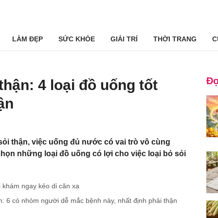
LÀM ĐẸP
SỨC KHỎE
GIẢI TRÍ
THỜI TRANG
C
Đọ
thận: 4 loại đồ uống tốt
ận
sỏi thận, việc uống đủ nước có vai trò vô cùng
họn những loại đồ uống có lợi cho việc loại bỏ sỏi
i khám ngay kẻo di căn xa
m: 6 có nhóm người dễ mắc bệnh này, nhất định phải thận