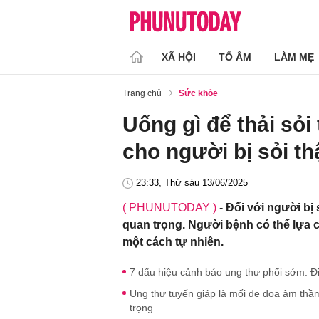
XÃ HỘI
TỔ ẤM
LÀM MẸ
Trang chủ
Sức khỏe
Uống gì để thải sỏi 
cho người bị sỏi th
23:33, Thứ sáu 13/06/2025
( PHUNUTODAY )
-
Đối với người bị 
quan trọng. Người bệnh có thể lựa c
một cách tự nhiên.
7 dấu hiệu cảnh báo ung thư phổi sớm: Đ
Ung thư tuyến giáp là mối đe dọa âm thầ
trọng