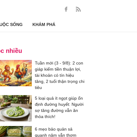
UỘC SỐNG
KHÁM PHÁ
c nhiều
Tuần mới (3 - 9/8): 2 con
giáp kiếm tiền thuận lợi,
tài khoản có tín hiệu
tăng, 2 tuổi thận trọng chi
tiêu
5 loại quả ít ngọt giúp ổn
định đường huyết: Người
sợ tăng đường vẫn ăn
thỏa thích!
6 mẹo bảo quản sả
quanh năm vẫn thơm