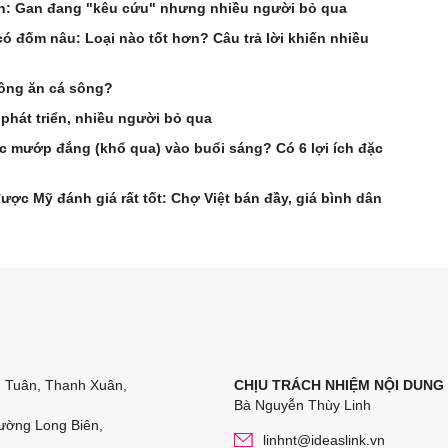
n: Gan đang "kêu cứu" nhưng nhiều người bỏ qua
ó đốm nâu: Loại nào tốt hơn? Câu trả lời khiến nhiều
hông ăn cá sông?
phát triển, nhiều người bỏ qua
ớc mướp đắng (khổ qua) vào buổi sáng? Có 6 lợi ích đặc
được Mỹ đánh giá rất tốt: Chợ Việt bán đầy, giá bình dân
n Tuân, Thanh Xuân,
CHỊU TRÁCH NHIỆM NỘI DUNG
Bà Nguyễn Thùy Linh
ường Long Biên,
linhnt@ideaslink.vn