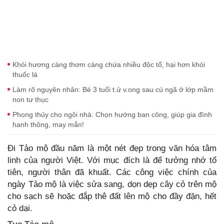
Khói hương càng thơm càng chứa nhiều độc tố, hại hơn khói
thuốc lá
Làm rõ nguyên nhân: Bé 3 tuổi t.ử v.ong sau cú ngã ở lớp mầm
non tư thục
Phong thủy cho ngôi nhà: Chọn hướng ban công, giúp gia đình
hanh thông, may mắn!
Đi Tảo mộ đầu năm là một nét đẹp trong văn hóa tâm
linh của người Việt. Với mục đích là để tưởng nhớ tổ
tiên, người thân đã khuất. Các công việc chính của
ngày Tảo mộ là việc sửa sang, dọn dẹp cây cỏ trên mộ
cho sạch sẽ hoặc đắp thê đất lên mộ cho đầy đặn, hết
cỏ dại.