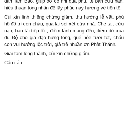
dân Tam Bảo, giúp đỡ cô nhi quả phụ, tế bần cứu nạn,
hiếu thuân tông nhân để lấy phúc này hướng về tiên tổ.
Cúi xin linh thiêng chứng giám, thụ hưởng lễ vật, phù
hộ độ trị con cháu, qua lại soi xét cửa nhà. Che tai, cứu
nạn, ban tài tiếp lộc, điềm lành mang đến, điềm dữ xua
đi. Độ cho gia đạo hưng long, quế hòe tươi tốt, cháu
con vui hưởng lộc trời, già trẻ nhuần ơn Phật Thánh.
Giãi tấm lòng thành, cúi xin chứng giám.
Cẩn cáo.