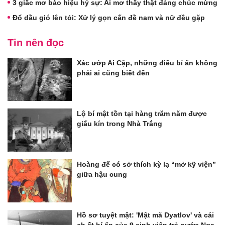
3 giấc mơ báo hiệu hỷ sự: Ai mơ thấy thật đáng chúc mừng
Đổ dầu gió lên tỏi: Xử lý gọn cấn đề nam và nữ đều gặp
Tin nên đọc
Xác ướp Ai Cập, những điều bí ẩn không
phải ai cũng biết đến
Lộ bí mật tồn tại hàng trăm năm được
giấu kín trong Nhà Trắng
Hoàng đế có sở thích kỳ lạ “mở kỹ viện”
giữa hậu cung
Hồ sơ tuyệt mật: 'Mật mã Dyatlov' và cái