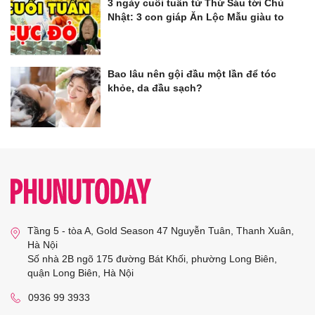
3 ngày cuối tuần từ Thứ Sáu tới Chủ
Nhật: 3 con giáp Ăn Lộc Mẫu giàu to
Bao lâu nên gội đầu một lần để tóc
khỏe, da đầu sạch?
Tầng 5 - tòa A, Gold Season 47 Nguyễn Tuân, Thanh Xuân,
Hà Nội
Số nhà 2B ngõ 175 đường Bát Khối, phường Long Biên,
quận Long Biên, Hà Nội
0936 99 3933