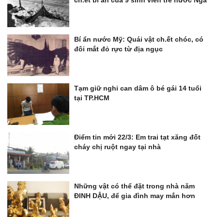
ch.ết bí ẩn của 9 sinh viên trẻ nước Nga
Bí ẩn nước Mỹ: Quái vật ch.ết chóc, có
đôi mắt đỏ rực từ địa ngục
Tạm giữ nghi can dâm ô bé gái 14 tuổi
tại TP.HCM
Điểm tin mới 22/3: Em trai tạt xăng đốt
cháy chị ruột ngay tại nhà
Những vật có thể đặt trong nhà năm
ĐINH DẬU, để gia đình may mắn hơn