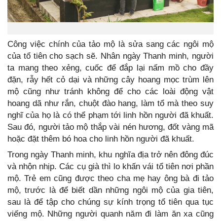
Công việc chính của tảo mộ là sửa sang các ngôi mộ
của tổ tiên cho sạch sẽ. Nhân ngày Thanh minh, người
ta mang theo xẻng, cuốc để đắp lại nấm mồ cho đầy
đặn, rẫy hết cỏ dại và những cây hoang mọc trùm lên
mộ cũng như tránh không để cho các loài động vật
hoang dã như rắn, chuột đào hang, làm tổ mà theo suy
nghĩ của họ là có thể phạm tới linh hồn người đã khuất.
Sau đó, người tảo mộ thắp vài nén hương, đốt vàng mã
hoặc đặt thêm bó hoa cho linh hồn người đã khuất.
Trong ngày Thanh minh, khu nghĩa địa trở nên đông đúc
và nhộn nhịp. Các cụ già thì lo khấn vái tổ tiên nơi phần
mộ. Trẻ em cũng được theo cha mẹ hay ông bà đi tảo
mộ, trước là để biết dần những ngôi mộ của gia tiên,
sau là để tập cho chúng sự kính trọng tổ tiên qua tục
viếng mộ. Những người quanh năm đi làm ăn xa cũng