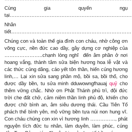
Cùng gia quyến ngụ
tại……………………………………………………………
Nhân
tiết…………………………………………………………
Chúng con và toàn thể gia đình con cháu, nhờ công ơn
võng cực, nền đức cao dầy, gây dựng cơ nghiệp của
…………………..chạnh lòng nghĩ đến âm phần ở nơi
hoang vắng, thành tâm sửa biện hương hoa lễ vật và
các thức cúng dâng, cáo yết tôn thần, hiến cúng hương
linh,… Lại xin sửa sang phần mộ, bồi sa, bồi thổ, cho
được dầy bền, tu sửa minh dduwowngfhauaj
quỷ
cho
thêm vững chắc. Nhờ ơn Phật Thánh phù trì, đội đức
trời che đất chở, cảm niệm thần linh phù độ, khiến cho
được chữ bình an, âm siêu dương thái. Cầu Tiên Tổ
phách thể bình yên, mộ vững bền tựa núi non hung vĩ.
Con cháu chúng con xin vì hương linh ……………, phát
nguyện tích đức tu nhân, làm duyên, làm phúc, cúng