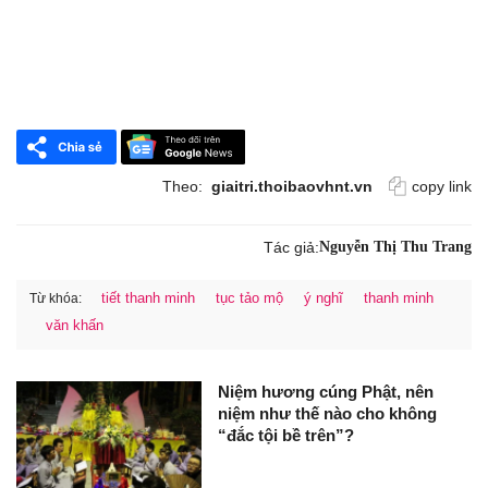
Theo:
giaitri.thoibaovhnt.vn
copy link
Tác giả:
Nguyễn Thị Thu Trang
tiết thanh minh
tục tảo mộ
ý nghĩ
thanh minh
Từ khóa:
văn khấn
Niệm hương cúng Phật, nên
niệm như thế nào cho không
“đắc tội bề trên”?