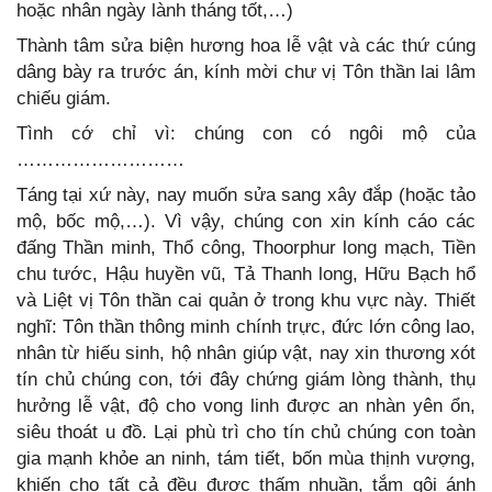
hoặc nhân ngày lành tháng tốt,…)
Thành tâm sửa biện hương hoa lễ vật và các thứ cúng
dâng bày ra trước án, kính mời chư vị Tôn thần lai lâm
chiếu giám.
Tình cớ chỉ vì: chúng con có ngôi mộ của
………………………
Táng tại xứ này, nay muốn sửa sang xây đắp (hoặc tảo
mộ, bốc mộ,…). Vì vậy, chúng con xin kính cáo các
đấng Thần minh, Thổ công, Thoorphur long mạch, Tiền
chu tước, Hậu huyền vũ, Tả Thanh long, Hữu Bạch hổ
và Liệt vị Tôn thần cai quản ở trong khu vực này. Thiết
nghĩ: Tôn thần thông minh chính trực, đức lớn công lao,
nhân từ hiếu sinh, hộ nhân giúp vật, nay xin thương xót
tín chủ chúng con, tới đây chứng giám lòng thành, thụ
hưởng lễ vật, độ cho vong linh được an nhàn yên ổn,
siêu thoát u đồ. Lại phù trì cho tín chủ chúng con toàn
gia mạnh khỏe an ninh, tám tiết, bốn mùa thịnh vượng,
khiến cho tất cả đều được thấm nhuần, tắm gội ánh