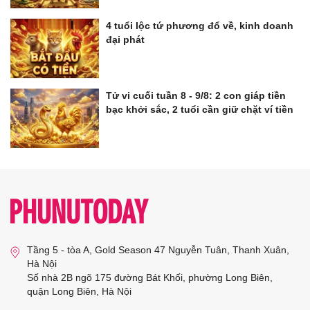
4 tuổi lộc tứ phương đổ về, kinh doanh
đại phát
Tử vi cuối tuần 8 - 9/8: 2 con giáp tiền
bạc khởi sắc, 2 tuổi cần giữ chặt ví tiền
Tầng 5 - tòa A, Gold Season 47 Nguyễn Tuân, Thanh Xuân,
Hà Nội
Số nhà 2B ngõ 175 đường Bát Khối, phường Long Biên,
quận Long Biên, Hà Nội