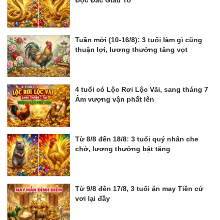
Độc Đắc Giàu To
Tuần mới (10-16/8): 3 tuổi làm gì cũng
thuận lợi, lương thưởng tăng vọt
4 tuổi có Lộc Rơi Lộc Vãi, sang tháng 7
Âm vượng vận phất lên
Từ 8/8 đến 18/8: 3 tuổi quý nhân che
chở, lương thưởng bật tăng
Từ 9/8 đến 17/8, 3 tuổi ăn may Tiền cứ
vơi lại đầy