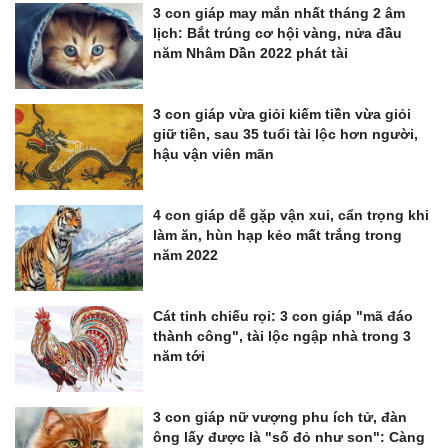
3 con giáp may mắn nhất tháng 2 âm
lịch: Bắt trúng cơ hội vàng, nửa đầu
năm Nhâm Dần 2022 phát tài
3 con giáp vừa giỏi kiếm tiền vừa giỏi
giữ tiền, sau 35 tuổi tài lộc hơn người,
hậu vận viên mãn
4 con giáp dễ gặp vận xui, cẩn trọng khi
làm ăn, hùn hạp kẻo mất trắng trong
năm 2022
Cát tinh chiếu rọi: 3 con giáp "mã đáo
thành công", tài lộc ngập nhà trong 3
năm tới
3 con giáp nữ vượng phu ích tử, đàn
ông lấy được là "số đỏ như son": Càng