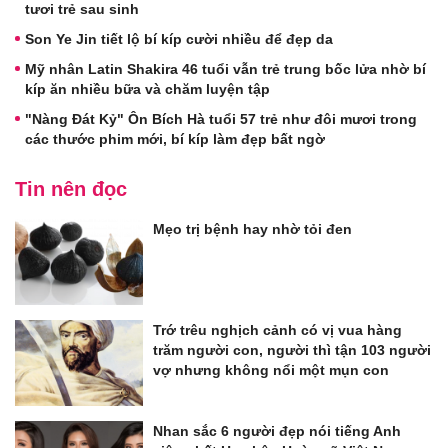
tươi trẻ sau sinh
Son Ye Jin tiết lộ bí kíp cười nhiều để đẹp da
Mỹ nhân Latin Shakira 46 tuổi vẫn trẻ trung bốc lửa nhờ bí
kíp ăn nhiều bữa và chăm luyện tập
"Nàng Đát Kỷ" Ôn Bích Hà tuổi 57 trẻ như đôi mươi trong
các thước phim mới, bí kíp làm đẹp bất ngờ
Tin nên đọc
Mẹo trị bệnh hay nhờ tỏi đen
Trớ trêu nghịch cảnh có vị vua hàng
trăm người con, người thì tận 103 người
vợ nhưng không nổi một mụn con
Nhan sắc 6 người đẹp nói tiếng Anh