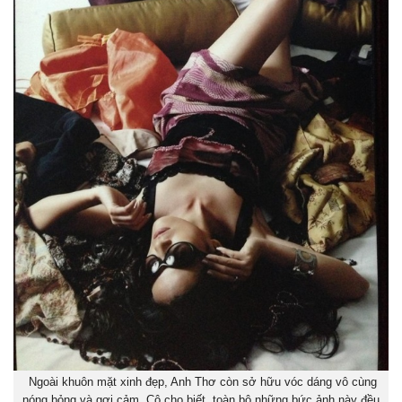
Ngoài khuôn mặt xinh đẹp, Anh Thơ còn sở hữu vóc dáng vô cùng
nóng bỏng và gợi cảm. Cô cho biết, toàn bộ những bức ảnh này đều