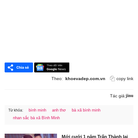
Theo:
khoevadep.com.vn
copy link
Tác giả:
jinu
bình minh
anh thơ
bà xã bình minh
Từ khóa:
nhan sắc bà xã Bình Minh
Mới cưới 1 năm Trấn Thành lại