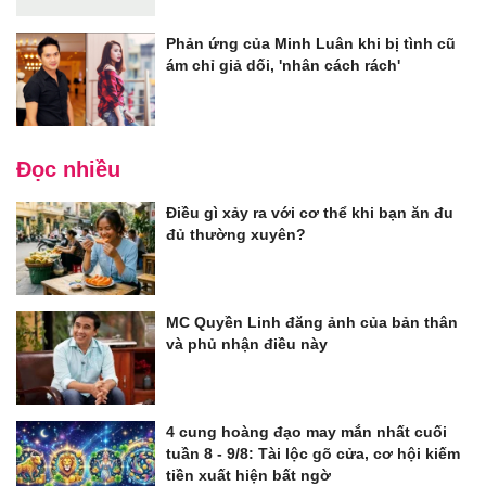
Phản ứng của Minh Luân khi bị tình cũ
ám chỉ giả dối, 'nhân cách rách'
Đọc nhiều
Điều gì xảy ra với cơ thể khi bạn ăn đu
đủ thường xuyên?
MC Quyền Linh đăng ảnh của bản thân
và phủ nhận điều này
4 cung hoàng đạo may mắn nhất cuối
tuần 8 - 9/8: Tài lộc gõ cửa, cơ hội kiếm
tiền xuất hiện bất ngờ