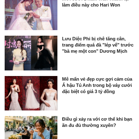
làm điều này cho Hari Won
Lưu Diệc Phi bị chê tăng cân,
trang điểm quá đà "lép vế" trước
"bà mẹ một con" Dương Mịch
Mê mẩn vẻ đẹp cực gợi cảm của
Á hậu Tú Anh trong bộ váy cưới
đặc biệt có giá 3 tỷ đồng
Điều gì xảy ra với cơ thể khi bạn
ăn đu đủ thường xuyên?