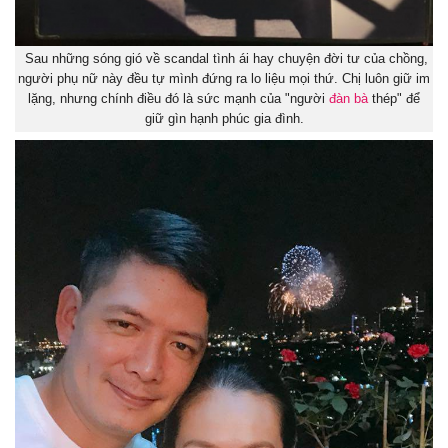
Sau những sóng gió về scandal tình ái hay chuyện đời tư của chồng,
người phụ nữ này đều tự mình đứng ra lo liệu mọi thứ. Chị luôn giữ im
lặng, nhưng chính điều đó là sức mạnh của "người
đàn bà
thép" để
giữ gìn hạnh phúc gia đình.