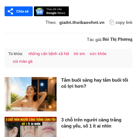
Theo:
giaitri.thoibaovhnt.vn
copy link
Tác giả:
Bùi Thị Phương
những căn bệnh xã hội
trẻ em
sức khỏe
Từ khóa:
sùi mào gà
Tắm buổi sáng hay tắm buổi tối
có lợi hơn?
3 chỗ trên người càng trắng
càng yếu, số 1 ít ai nhìn