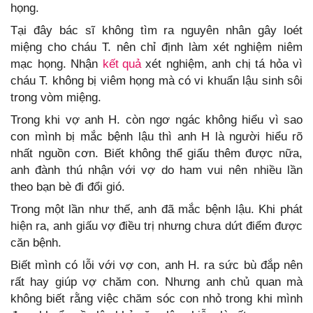
họng.
Tại đây bác sĩ không tìm ra nguyên nhân gây loét
miệng cho cháu T. nên chỉ định làm xét nghiệm niêm
mạc họng. Nhận
kết quả
xét nghiệm, anh chị tá hỏa vì
cháu T. không bị viêm họng mà có vi khuẩn lậu sinh sôi
trong vòm miệng.
Trong khi vợ anh H. còn ngơ ngác không hiểu vì sao
con mình bị mắc bệnh lậu thì anh H là người hiểu rõ
nhất nguồn cơn. Biết không thể giấu thêm được nữa,
anh đành thú nhận với vợ do ham vui nên nhiều lần
theo bạn bè đi đổi gió.
Trong một lần như thế, anh đã mắc bệnh lậu. Khi phát
hiện ra, anh giấu vợ điều trị nhưng chưa dứt điểm được
căn bệnh.
Biết mình có lỗi với vợ con, anh H. ra sức bù đắp nên
rất hay giúp vợ chăm con. Nhưng anh chủ quan mà
không biết rằng việc chăm sóc con nhỏ trong khi mình