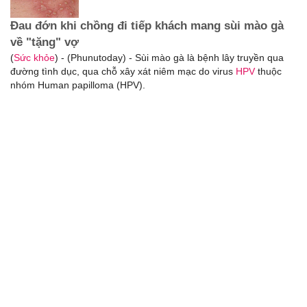
Đau đớn khi chồng đi tiếp khách mang sùi mào gà
về "tặng" vợ
(
Sức khỏe
) - (Phunutoday) - Sùi mào gà là bệnh lây truyền qua
đường tình dục, qua chỗ xây xát niêm mạc do virus
HPV
thuộc
nhóm Human papilloma (HPV).