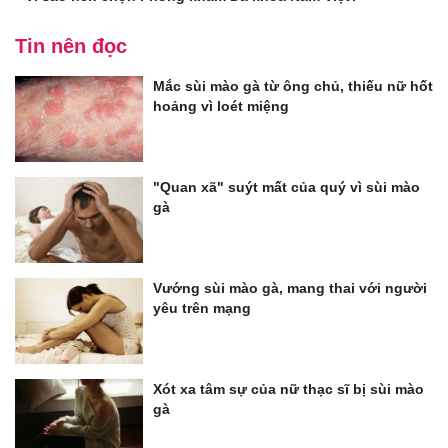
Tin nên đọc
Mắc sùi mào gà từ ông chủ, thiếu nữ hốt
hoảng vì loét miệng
"Quan xã" suýt mất của quý vì sùi mào
gà
Vướng sùi mào gà, mang thai với người
yêu trên mạng
Xót xa tâm sự của nữ thạc sĩ bị sùi mào
gà