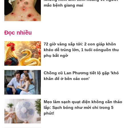
mắc bệnh giang mai
Đọc nhiều
72 giờ vàng sắp tới: 2 con giáp khôn
khéo dễ trúng lớn, 1 tuổi cónguồn thu
phụ bất ngờ
Chồng cũ Lan Phương tiết lộ gặp 'khó
khăn để ở bên các con'
Mẹo làm sạch quạt điện không cần tháo
lắp: Sạch bóng như mới chỉ trong 5
phút!