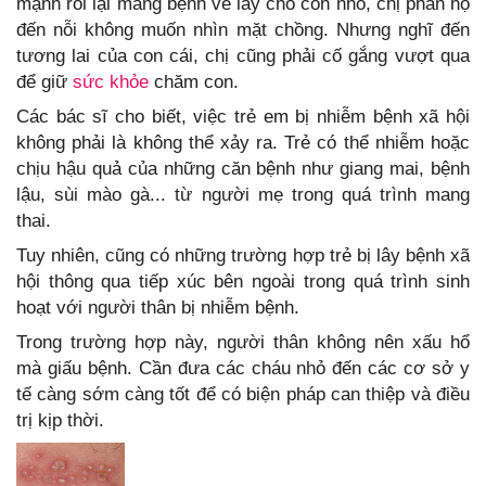
mạnh rồi lại mang bệnh về lây cho con nhỏ, chị phẫn nộ
đến nỗi không muốn nhìn mặt chồng. Nhưng nghĩ đến
tương lai của con cái, chị cũng phải cố gắng vượt qua
để giữ
sức khỏe
chăm con.
Các bác sĩ cho biết, việc trẻ em bị nhiễm bệnh xã hội
không phải là không thể xảy ra. Trẻ có thể nhiễm hoặc
chịu hậu quả của những căn bệnh như giang mai, bệnh
lậu, sùi mào gà... từ người mẹ trong quá trình mang
thai.
Tuy nhiên, cũng có những trường hợp trẻ bị lây bệnh xã
hội thông qua tiếp xúc bên ngoài trong quá trình sinh
hoạt với người thân bị nhiễm bệnh.
Trong trường hợp này, người thân không nên xấu hổ
mà giấu bệnh. Cần đưa các cháu nhỏ đến các cơ sở y
tế càng sớm càng tốt để có biện pháp can thiệp và điều
trị kịp thời.