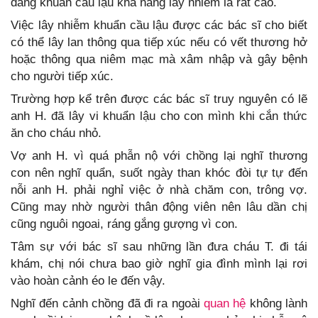
đang khuẩn cầu lậu khả năng lây nhiễm là rất cao.
Việc lây nhiễm khuẩn cầu lậu được các bác sĩ cho biết
có thể lây lan thông qua tiếp xúc nếu có vết thương hở
hoặc thông qua niêm mạc mà xâm nhập và gây bệnh
cho người tiếp xúc.
Trường hợp kể trên được các bác sĩ truy nguyên có lẽ
anh H. đã lây vi khuẩn lậu cho con mình khi cắn thức
ăn cho cháu nhỏ.
Vợ anh H. vì quá phẫn nộ với chồng lại nghĩ thương
con nên nghĩ quẩn, suốt ngày than khóc đòi tự tự đến
nỗi anh H. phải nghỉ việc ở nhà chăm con, trông vợ.
Cũng may nhờ người thân động viên nên lâu dần chị
cũng nguôi ngoai, ráng gắng gượng vì con.
Tâm sự với bác sĩ sau những lần đưa cháu T. đi tái
khám, chị nói chưa bao giờ nghĩ gia đình mình lại rơi
vào hoàn cảnh éo le đến vậy.
Nghĩ đến cảnh chồng đã đi ra ngoài
quan hệ
không lành