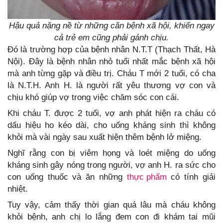
Hậu quả nặng nề từ những căn bệnh xã hội, khiến ngay
cả trẻ em cũng phải gánh chịu.
Đó là trường hợp của bệnh nhân N.T.T (Thạch Thất, Hà
Nội). Đây là bệnh nhân nhỏ tuổi nhất mắc bệnh xã hội
mà anh từng gặp và điều trị. Cháu T mới 2 tuổi, có cha
là N.T.H. Anh H. là người rất yêu thương vợ con và
chịu khó giúp vợ trong việc chăm sóc con cái.
Khi cháu T. được 2 tuổi, vợ anh phát hiện ra cháu có
dấu hiệu ho kéo dài, cho uống kháng sinh thì không
khỏi mà vài ngày sau xuất hiện thêm bệnh lở miệng.
Nghĩ rằng con bị viêm họng và loét miệng do uống
kháng sinh gây nóng trong người, vợ anh H. ra sức cho
con uống thuốc và ăn những
thực phẩm
có tính giải
nhiệt.
Tuy vậy, cảm thấy thời gian quá lâu mà cháu không
khỏi bệnh, anh chị lo lắng đem con đi khám tai mũi