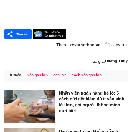
Theo:
xevathethao.vn
copy link
Tác giả:
Dương Thuỵ
xào gan lợn
gan lợn
cách xào gan lợn
Từ khóa:
Nhân viên ngân hàng hé lộ: 5
cách gửi tiết kiệm dù ít vẫn sinh
lời lớn, chỉ người thông minh
mới biết
Bảo quản trứng không cần tủ