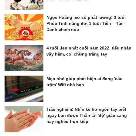
Ngọc Hoàng mở sổ phát lương: 3 tuổi
Phúc Tinh nâng đỡ, 1 tuổi Tiền – Tài –
Danh chạm nóc
4 tuổi đen nhất cuối năm 2022, tiểu nhân
vây hãm, coi chừng trắng tay
Mẹo nhỏ giúp phát hiện ai đang 'câu
trộm' Wifi nhà bạn
Trắc nghiệm: Nhìn kẽ hở ngón tay biết
ngay bạn được Thần tài 'độ' giàu sang
hay nghèo trọn kiếp