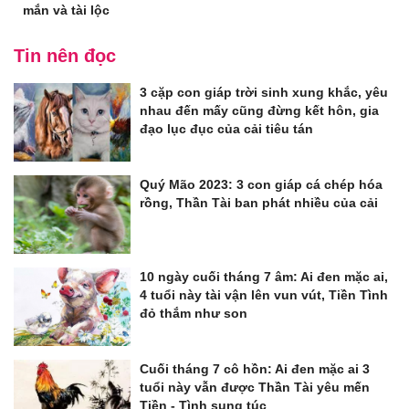
mắn và tài lộc
Tin nên đọc
3 cặp con giáp trời sinh xung khắc, yêu
nhau đến mấy cũng đừng kết hôn, gia
đạo lục đục của cải tiêu tán
Quý Mão 2023: 3 con giáp cá chép hóa
rồng, Thần Tài ban phát nhiều của cải
10 ngày cuối tháng 7 âm: Ai đen mặc ai,
4 tuổi này tài vận lên vun vút, Tiền Tình
đỏ thắm như son
Cuối tháng 7 cô hồn: Ai đen mặc ai 3
tuổi này vẫn được Thần Tài yêu mến
Tiền - Tình sung túc