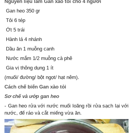
Nguyên liệu làm Gan xào tỏi cho 4 người
Gan heo 350 gr
Tỏi 6 tép
Ớt 5 trái
Hành lá 4 nhánh
Dầu ăn 1 muỗng canh
Nước mắm 1/2 muỗng cà phê
Gia vị thông dụng 1 ít
(muối/ đường/ bột ngọt/ hạt nêm).
Cách chế biến Gan xào tỏi
Sơ chế và ướp gan heo
- Gan heo rửa với nước muối loãng rồi rửa sạch lại với
nước, để ráo và cắt miếng vừa ăn.