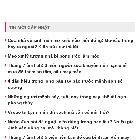
TIN MỚI CẬP NHẬT
Cửa nhà vệ sinh nên mở kiểu nào mới đúng: Mở vào trong
hay ra ngoài? Kiến trúc sư trả lời
Mẹo xử lý tường nhà bị bong tróc, ẩm mốc
Tháng 7 âm lịch: 3 món người xưa khuyên nên hạn chế
mua để thêm an tâm, cầu may mắn
4 dấu hiệu trong lòng bàn tay báo trước mệnh son số
sướng
Những người mệnh này, tuổi này trồng cây khế rất hợp
phong thủy
Vì sao tủ lạnh nhìn thì sạch mà vẫn có mùi hôi?
Nước đun sôi để nguội nên dùng trong bao lâu? Nhiều gia
đình vẫn uống sai mà không biết
Tháng 7 âm lịch: 5 việc nên làm để cầu bình an, đón may