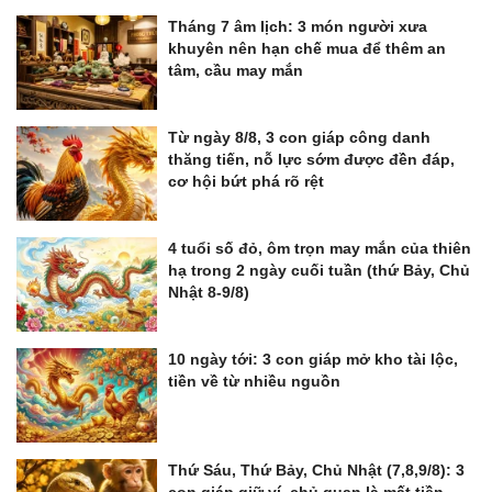
Tháng 7 âm lịch: 3 món người xưa
khuyên nên hạn chế mua để thêm an
tâm, cầu may mắn
Từ ngày 8/8, 3 con giáp công danh
thăng tiến, nỗ lực sớm được đền đáp,
cơ hội bứt phá rõ rệt
4 tuổi số đỏ, ôm trọn may mắn của thiên
hạ trong 2 ngày cuối tuần (thứ Bảy, Chủ
Nhật 8-9/8)
10 ngày tới: 3 con giáp mở kho tài lộc,
tiền về từ nhiều nguồn
Thứ Sáu, Thứ Bảy, Chủ Nhật (7,8,9/8): 3
con giáp giữ ví, chủ quan là mất tiền