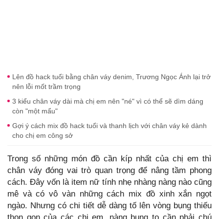
Lên đồ hack tuổi bằng chân váy denim, Trương Ngọc Ánh lại trở
nên lỗi mốt trầm trọng
3 kiểu chân váy dài mà chị em nên "né" vì có thể sẽ dìm dáng
còn "một mẩu"
Gợi ý cách mix đồ hack tuổi và thanh lịch với chân váy kẻ dành
cho chị em công sở
Trong số những món đồ cần kíp nhất của chị em thì
chân váy đóng vai trò quan trọng để nâng tầm phong
cách. Đây vốn là item nữ tính nhẹ nhàng nàng nào cũng
mê và có vô vàn những cách mix đồ xinh xắn ngọt
ngào. Nhưng có chi tiết dễ dàng tố lên vòng bụng thiếu
thon gọn của các chị em, nàng bụng to cần phải chú