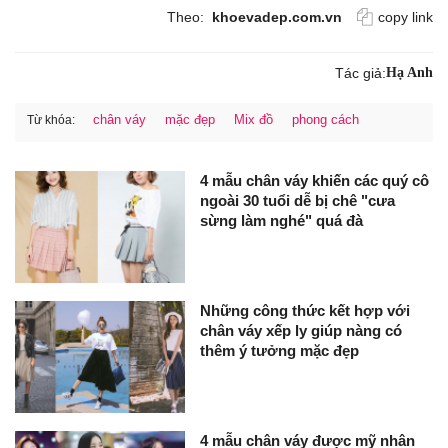
Theo:
khoevadep.com.vn
copy link
Tác giả:
Hạ Anh
chân váy
mặc đẹp
Mix đồ
phong cách
Từ khóa:
4 mẫu chân váy khiến các quý cô
ngoài 30 tuổi dễ bị chê "cưa
sừng làm nghé" quá đà
Những công thức kết hợp với
chân váy xếp ly giúp nàng có
thêm ý tưởng mặc đẹp
4 mẫu chân váy được mỹ nhân