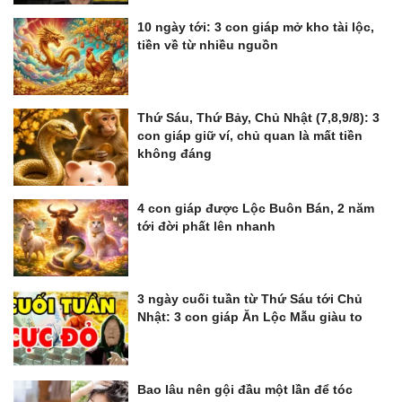
10 ngày tới: 3 con giáp mở kho tài lộc,
tiền về từ nhiều nguồn
Thứ Sáu, Thứ Bảy, Chủ Nhật (7,8,9/8): 3
con giáp giữ ví, chủ quan là mất tiền
không đáng
4 con giáp được Lộc Buôn Bán, 2 năm
tới đời phất lên nhanh
3 ngày cuối tuần từ Thứ Sáu tới Chủ
Nhật: 3 con giáp Ăn Lộc Mẫu giàu to
Bao lâu nên gội đầu một lần để tóc