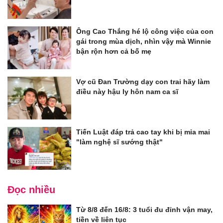
Ông Cao Thắng hé lộ công việc của con
gái trong mùa dịch, nhìn vậy mà Winnie
bận rộn hơn cả bố mẹ
Vợ cũ Đan Trường dạy con trai hãy làm
điều này hậu ly hôn nam ca sĩ
Tiến Luật đáp trả cao tay khi bị mỉa mai
"làm nghệ sĩ sướng thật"
Đọc nhiều
Từ 8/8 đến 16/8: 3 tuổi đu đỉnh vận may,
tiền về liên tục