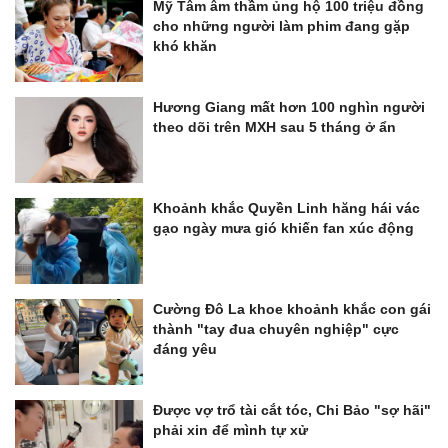
Mỹ Tâm âm thầm ủng hộ 100 triệu đồng
cho những người làm phim đang gặp
khó khăn
Hương Giang mất hơn 100 nghìn người
theo dõi trên MXH sau 5 tháng ở ẩn
Khoảnh khắc Quyền Linh hăng hái vác
gạo ngày mưa gió khiến fan xúc động
Cường Đô La khoe khoảnh khắc con gái
thành "tay đua chuyên nghiệp" cực
đáng yêu
Được vợ trổ tài cắt tóc, Chi Bảo "sợ hãi"
phải xin để mình tự xử