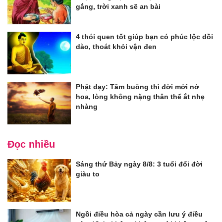
gắng, trời xanh sẽ an bài
4 thói quen tốt giúp bạn có phúc lộc dồi
dào, thoát khỏi vận đen
Phật dạy: Tâm buông thì đời mới nở
hoa, lòng không nặng thân thể ắt nhẹ
nhàng
Đọc nhiều
Sáng thứ Bảy ngày 8/8: 3 tuổi đổi đời
giàu to
Ngồi điều hòa cả ngày cần lưu ý điều