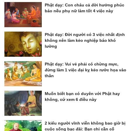
Phật dạy: Con cháu cả đời hưởng phúc
báo nếu phụ nữ làm tốt 4 việc này
Phật dạy: Đời người có 3 việc nhất định
không nên làm kẻo nghiệp báo khó
lường
Phật dạy: Vui vẻ phải có chừng mực,
đừng làm 1 việc đại kỵ kẻo rước họa vào
thân
Muốn biết bạn có duyên với Phật hay
không, cứ xem 6 điều này
2 kiểu người vĩnh viễn không bao giờ bị
cuộc sống bạc đãi: Bạn chỉ cần cố