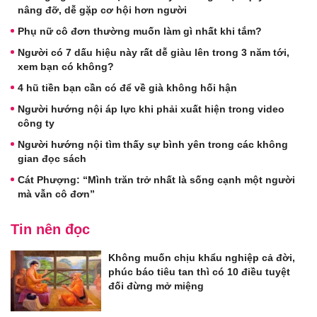
nâng đỡ, dễ gặp cơ hội hơn người
Phụ nữ cô đơn thường muốn làm gì nhất khi tắm?
Người có 7 dấu hiệu này rất dễ giàu lên trong 3 năm tới,
xem bạn có không?
4 hũ tiền bạn cần có để về già không hối hận
Người hướng nội áp lực khi phải xuất hiện trong video
công ty
Người hướng nội tìm thấy sự bình yên trong các không
gian đọc sách
Cát Phượng: “Mình trăn trở nhất là sống cạnh một người
mà vẫn cô đơn”
Tin nên đọc
Không muốn chịu khẩu nghiệp cả đời,
phúc báo tiêu tan thì có 10 điều tuyệt
đối đừng mở miệng