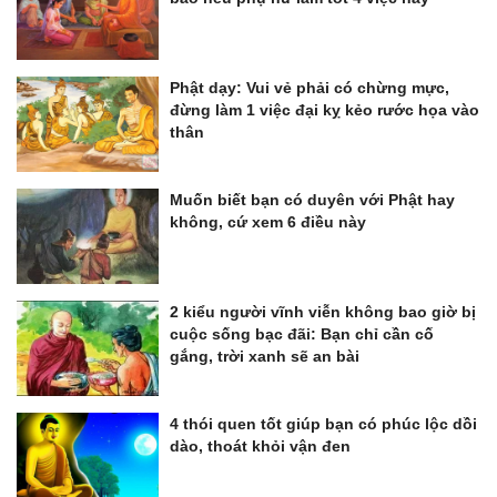
Phật dạy: Vui vẻ phải có chừng mực,
đừng làm 1 việc đại kỵ kẻo rước họa vào
thân
Muốn biết bạn có duyên với Phật hay
không, cứ xem 6 điều này
2 kiểu người vĩnh viễn không bao giờ bị
cuộc sống bạc đãi: Bạn chỉ cần cố
gắng, trời xanh sẽ an bài
4 thói quen tốt giúp bạn có phúc lộc dồi
dào, thoát khỏi vận đen