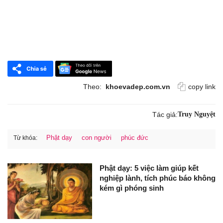
Theo:
khoevadep.com.vn
copy link
Tác giả:
Truy Nguyệt
Phật dạy
con người
phúc đức
Từ khóa:
Phật dạy: 5 việc làm giúp kết
nghiệp lành, tích phúc báo không
kém gì phóng sinh