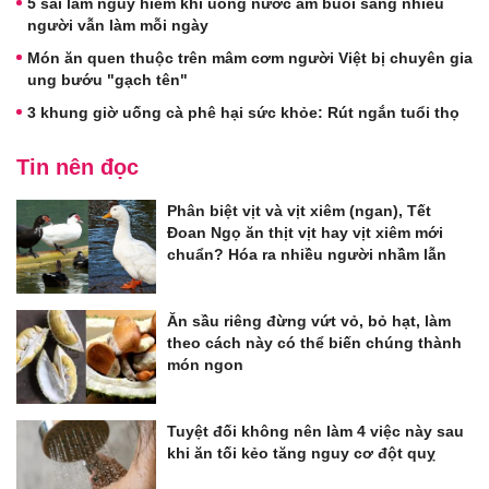
5 sai lầm nguy hiểm khi uống nước ấm buổi sáng nhiều
người vẫn làm mỗi ngày
Món ăn quen thuộc trên mâm cơm người Việt bị chuyên gia
ung bướu "gạch tên"
3 khung giờ uống cà phê hại sức khỏe: Rút ngắn tuổi thọ
Tin nên đọc
Phân biệt vịt và vịt xiêm (ngan), Tết
Đoan Ngọ ăn thịt vịt hay vịt xiêm mới
chuẩn? Hóa ra nhiều người nhầm lẫn
Ăn sầu riêng đừng vứt vỏ, bỏ hạt, làm
theo cách này có thể biến chúng thành
món ngon
Tuyệt đối không nên làm 4 việc này sau
khi ăn tối kẻo tăng nguy cơ đột quỵ