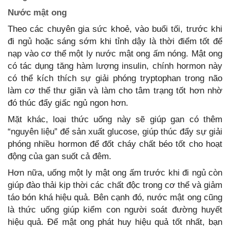
Nước mật ong
Theo các chuyên gia sức khoẻ, vào buổi tối, trước khi
đi ngủ hoặc sáng sớm khi tỉnh dậy là thời điểm tốt để
nạp vào cơ thể một ly nước mật ong ấm nóng. Mật ong
có tác dụng tăng hàm lượng insulin, chính hormon này
có thể kích thích sự giải phóng tryptophan trong não
làm cơ thể thư giãn và làm cho tâm trạng tốt hơn nhờ
đó thúc đẩy giấc ngủ ngon hơn.
Mặt khác, loại thức uống này sẽ giúp gan có thêm
“nguyên liệu” để sản xuất glucose, giúp thúc đẩy sự giải
phóng nhiều hormon để đốt cháy chất béo tốt cho hoạt
động của gan suốt cả đêm.
Hơn nữa, uống một ly mật ong ấm trước khi đi ngủ còn
giúp đào thải kịp thời các chất độc trong cơ thể và giảm
táo bón khá hiệu quả. Bên cạnh đó, nước mật ong cũng
là thức uống giúp kiểm con người soát đường huyết
hiệu quả. Để mật ong phát huy hiệu quả tốt nhất, bạn