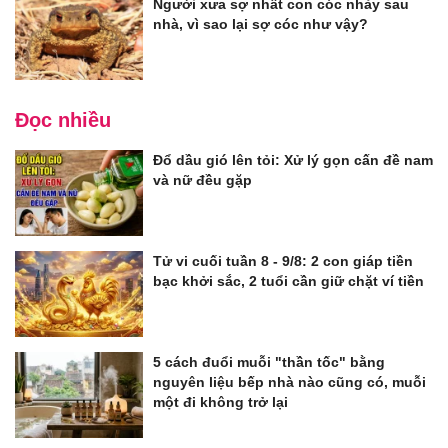
Người xưa sợ nhất con cóc nhảy sau
nhà, vì sao lại sợ cóc như vậy?
Đọc nhiều
Đổ dầu gió lên tỏi: Xử lý gọn cấn đề nam
và nữ đều gặp
Tử vi cuối tuần 8 - 9/8: 2 con giáp tiền
bạc khởi sắc, 2 tuổi cần giữ chặt ví tiền
5 cách đuổi muỗi "thần tốc" bằng
nguyên liệu bếp nhà nào cũng có, muỗi
một đi không trở lại