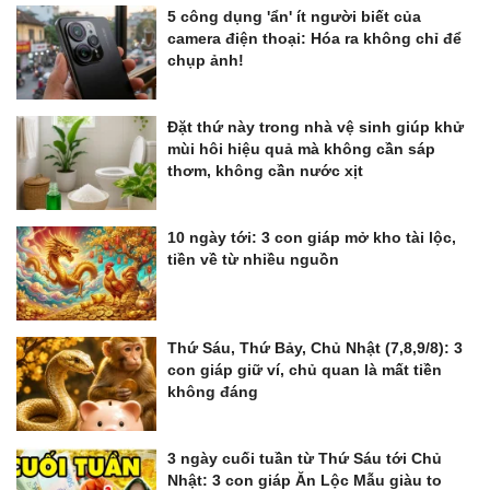
5 công dụng 'ẩn' ít người biết của
camera điện thoại: Hóa ra không chỉ để
chụp ảnh!
Đặt thứ này trong nhà vệ sinh giúp khử
mùi hôi hiệu quả mà không cần sáp
thơm, không cần nước xịt
10 ngày tới: 3 con giáp mở kho tài lộc,
tiền về từ nhiều nguồn
Thứ Sáu, Thứ Bảy, Chủ Nhật (7,8,9/8): 3
con giáp giữ ví, chủ quan là mất tiền
không đáng
3 ngày cuối tuần từ Thứ Sáu tới Chủ
Nhật: 3 con giáp Ăn Lộc Mẫu giàu to