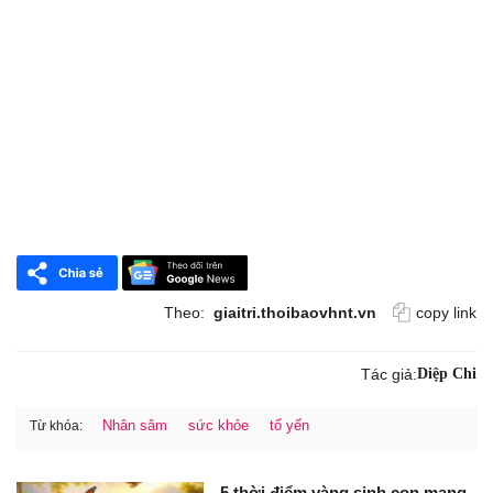
Theo:
giaitri.thoibaovhnt.vn
copy link
Tác giả:
Diệp Chi
Nhân sâm
sức khỏe
tổ yến
Từ khóa:
5 thời điểm vàng sinh con mang