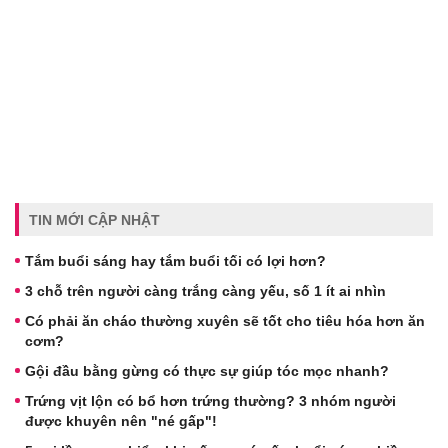
TIN MỚI CẬP NHẬT
Tắm buổi sáng hay tắm buổi tối có lợi hơn?
3 chỗ trên người càng trắng càng yếu, số 1 ít ai nhìn
Có phải ăn cháo thường xuyên sẽ tốt cho tiêu hóa hơn ăn
cơm?
Gội đầu bằng gừng có thực sự giúp tóc mọc nhanh?
Trứng vịt lộn có bổ hơn trứng thường? 3 nhóm người
được khuyên nên "né gấp"!