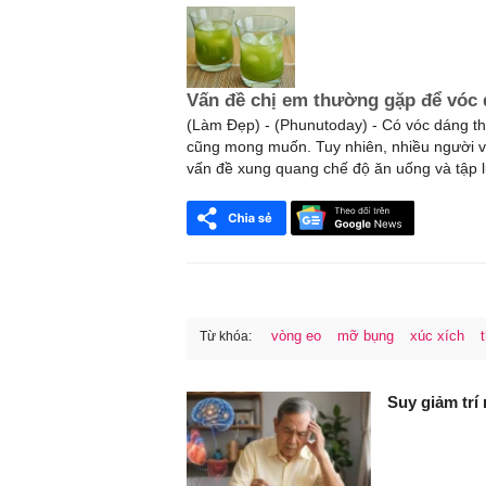
Vấn đề chị em thường gặp để vóc 
(Làm Đẹp) - (Phunutoday) - Có vóc dáng t
cũng mong muốn. Tuy nhiên, nhiều người v
vấn đề xung quang chế độ ăn uống và tập 
vòng eo
mỡ bụng
xúc xích
Từ khóa:
FaceBook
Suy giảm trí