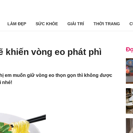
LÀM ĐẸP
SỨC KHỎE
GIẢI TRÍ
THỜI TRANG
C
Đọ
ẽ khiến vòng eo phát phì
Chị em muốn giữ vòng eo thọn gọn thì không được
i nhé!