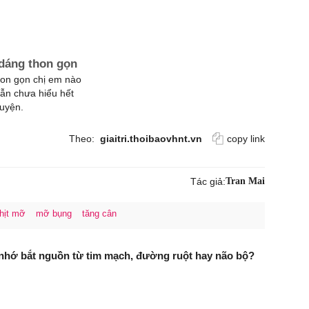
dáng thon gọn
hon gọn chị em nào
ẫn chưa hiểu hết
luyện.
Theo:
giaitri.thoibaovhnt.vn
copy link
Tác giả:
Tran Mai
thịt mỡ
mỡ bụng
tăng cân
 nhớ bắt nguồn từ tim mạch, đường ruột hay não bộ?