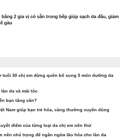
 bằng 2 gia vị có sẵn trong bếp giúp sạch da đầu, giảm
hế gàu
 tuổi 30 chị em đừng quên bổ sung 5 món dưỡng da
 làn da và mái tóc
ến bạn tăng cân?
iệt Nam giúp bạn trẻ hóa, càng thường xuyên dùng
huyết điểm của từng loại da chị em nên thử
ạn nên chú trọng để ngăn ngừa lão hóa cho làn da