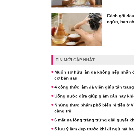
Cách gội đầu
ngứa, hạn c
TIN MỚI CẬP NHẬT
Muốn sở hữu làn da không nếp nhăn ở
cơ bản sau
4 công thức làm đá viên giúp tân trang
Uống nước dừa giúp giảm cân hay khi
Những thực phẩm phổ biến rẻ tiền ở V
càng trẻ
6 mặt nạ lòng trắng trứng giải quyết k
5 lưu ý làm đẹp trước khi đi ngủ mà b