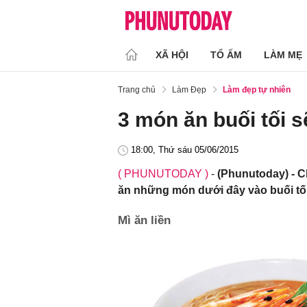
XÃ HỘI
TỔ ẤM
LÀM MẸ
Trang chủ
Làm Đẹp
Làm đẹp tự nhiên
3 món ăn buối tối s
18:00, Thứ sáu 05/06/2015
( PHUNUTODAY )
-
(Phunutoday) - 
ăn những món dưới đây vào buối tố
Mì ăn liền