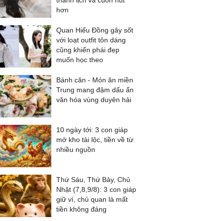
thanh lịch và cuốn hút
hơn
Quan Hiểu Đồng gây sốt
với loạt outfit tôn dáng
cũng khiến phái đẹp
muốn học theo
Bánh căn - Món ăn miền
Trung mang đậm dấu ấn
văn hóa vùng duyên hải
10 ngày tới: 3 con giáp
mở kho tài lộc, tiền về từ
nhiều nguồn
Thứ Sáu, Thứ Bảy, Chủ
Nhật (7,8,9/8): 3 con giáp
giữ ví, chủ quan là mất
tiền không đáng