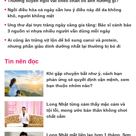
Thường xuyên ngồi vắt chéo chân có ảnh hưởng gì?
Ngồi điều hòa cả ngày cần lưu ý điều này để da không
khô, người không mệt
Ung thư đại trực tràng ngày càng gia tăng: Bác sĩ cảnh báo
3 nguồn vi nhựa nhiều người vẫn dùng mỗi ngày
Ai cũng ăn trứng vịt lộn để bổ sung canxi và protein,
nhưng phần giàu dinh dưỡng nhất lại thường bị bỏ đi
Tin nên đọc
Khi gặp chuyện bất như ý, cách bạn
phản ứng sẽ quyết định vận mệnh, xem
bạn thuộc nhóm nào?
Long Nhật từng cảm thấy mặc cảm và
tội lỗi, mong ước bản thân không chơi
chất cấm
Long Nhật mất liên lạc hơn 1 tháng, Sơn