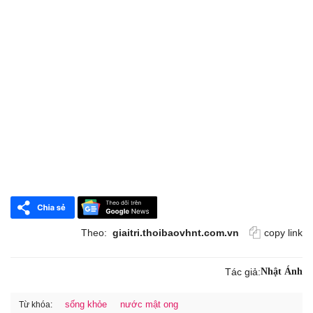
Theo:
giaitri.thoibaovhnt.com.vn
copy link
Tác giả:
Nhật Ánh
sống khỏe
nước mật ong
Từ khóa: