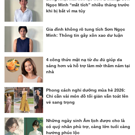
Ngọc Minh “mất tích” nhiều tháng trước
khi bị bắt vì ma túy
Gia đình không rõ tung tích Sơn Ngọc
Minh: Thông tin gây xôn xao dư luận
4 công thức mặt nạ từ đu đủ giúp da
sáng hơn và hỗ trợ làm mờ thâm nám tại
nhà
Phong cách nghỉ dưỡng mùa hè 2026:
Chỉ cần vài món đồ tối giản vẫn toát lên
vẻ sang trọng
Những ngày sinh Âm lịch được cho là
có quý nhân phù trợ, càng lớn tuổi càng
hưởng phúc lộc