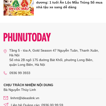
dương: 1 tuổi Ăn Lộc Mẫu Trúng Số mua
nhà tậu xe sang dễ dàng
Tầng 5 - tòa A, Gold Season 47 Nguyễn Tuân, Thanh Xuân,
Hà Nội
Số nhà 2B ngõ 175 đường Bát Khối, phường Long Biên,
quận Long Biên, Hà Nội
0936 99 3933
CHỊU TRÁCH NHIỆM NỘI DUNG
Bà Nguyễn Thùy Linh
linhnt@ideaslink.vn
Liên hệ Quảng cáo: 0936 00 99 59