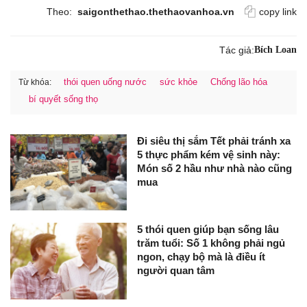
Theo:
saigonthethao.thethaovanhoa.vn
copy link
Tác giả:
Bích Loan
thói quen uống nước
sức khỏe
Chống lão hóa
Từ khóa:
bí quyết sống thọ
Đi siêu thị sắm Tết phải tránh xa
5 thực phẩm kém vệ sinh này:
Món số 2 hầu như nhà nào cũng
mua
5 thói quen giúp bạn sống lâu
trăm tuổi: Số 1 không phải ngủ
ngon, chạy bộ mà là điều ít
người quan tâm