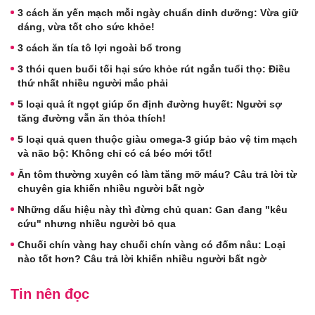
3 cách ăn yến mạch mỗi ngày chuẩn dinh dưỡng: Vừa giữ
dáng, vừa tốt cho sức khỏe!
3 cách ăn tía tô lợi ngoài bổ trong
3 thói quen buổi tối hại sức khỏe rút ngắn tuổi thọ: Điều
thứ nhất nhiều người mắc phải
5 loại quả ít ngọt giúp ổn định đường huyết: Người sợ
tăng đường vẫn ăn thỏa thích!
5 loại quả quen thuộc giàu omega-3 giúp bảo vệ tim mạch
và não bộ: Không chỉ có cá béo mới tốt!
Ăn tôm thường xuyên có làm tăng mỡ máu? Câu trả lời từ
chuyên gia khiến nhiều người bất ngờ
Những dấu hiệu này thì đừng chủ quan: Gan đang "kêu
cứu" nhưng nhiều người bỏ qua
Chuối chín vàng hay chuối chín vàng có đốm nâu: Loại
nào tốt hơn? Câu trả lời khiến nhiều người bất ngờ
Tin nên đọc