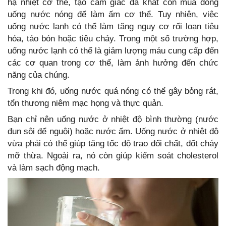
hạ nhiệt cơ thể, tạo cảm giác đã khát còn mùa đông
uống nước nóng để làm ấm cơ thể. Tuy nhiên, việc
uống nước lạnh có thể làm tăng nguy cơ rối loạn tiêu
hóa, táo bón hoặc tiêu chảy. Trong một số trường hợp,
uống nước lạnh có thể là giảm lượng máu cung cấp đến
các cơ quan trong cơ thể, làm ảnh hưởng đến chức
năng của chúng.
Trong khi đó, uống nước quá nóng có thể gây bỏng rát,
tổn thương niêm mạc họng và thực quản.
Bạn chỉ nên uống nước ở nhiệt độ bình thường (nước
đun sôi để nguội) hoặc nước ấm. Uống nước ở nhiệt độ
vừa phải có thể giúp tăng tốc độ trao đổi chất, đốt cháy
mỡ thừa. Ngoài ra, nó còn giúp kiểm soát cholesterol
và làm sạch động mạch.