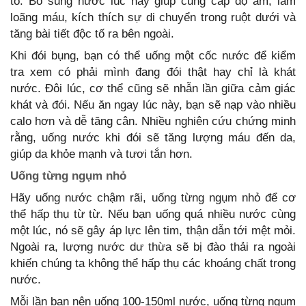
tố. Bổ sung nước lúc này giúp cung cấp độ ẩm, làm
loãng máu, kích thích sự di chuyển trong ruột dưới và
tăng bài tiết độc tố ra bên ngoài.
Khi đói bụng, bạn có thể uống một cốc nước để kiểm
tra xem có phải mình đang đói thật hay chỉ là khát
nước. Đôi lúc, cơ thể cũng sẽ nhẫn lần giữa cảm giác
khát và đói. Nếu ăn ngay lúc này, bạn sẽ nạp vào nhiều
calo hơn và dễ tăng cân. Nhiều nghiên cứu chứng minh
rằng, uống nước khi đói sẽ tăng lượng máu đến da,
giúp da khỏe mạnh và tươi tắn hơn.
Uống từng ngụm nhỏ
Hãy uống nước chậm rãi, uống từng ngụm nhỏ để cơ
thể hấp thụ từ từ. Nếu bạn uống quá nhiều nước cùng
một lúc, nó sẽ gây áp lực lên tim, thận dẫn tới mệt mỏi.
Ngoài ra, lượng nước dư thừa sẽ bị đào thải ra ngoài
khiến chúng ta không thể hấp thụ các khoáng chất trong
nước.
Mỗi lần bạn nên uống 100-150ml nước, uống từng ngụm