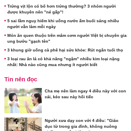
Trứng vịt lộn có bổ hơn trứng thường? 3 nhóm người
được khuyên nên "né gấp"!
5 sai lầm nguy hiểm khi uống nước ấm buổi sáng nhiều
người vẫn làm mỗi ngày
Món ăn quen thuộc trên mâm cơm người Việt bị chuyên gia
ung bướu "gạch tên"
3 khung giờ uống cà phê hại sức khỏe: Rút ngắn tuổi thọ
3 loại rau ăn lá có khả năng "ngậm" nhiều kim loại nặng
nhất: Nhà nào cũng mua nhưng ít người biết
Tin nên đọc
Cha mẹ nên làm ngay 4 điều này với con
cái, kéo sau này hối tiếc
Người xưa dạy con với 4 điều: "Giáo
dục từ trong gia đình, không nuông