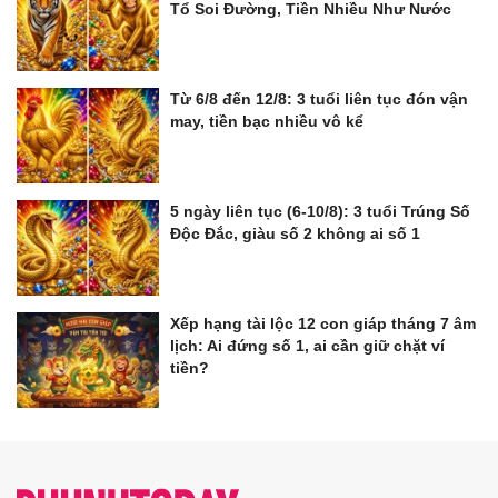
Tổ Soi Đường, Tiền Nhiều Như Nước
Từ 6/8 đến 12/8: 3 tuổi liên tục đón vận
may, tiền bạc nhiều vô kể
5 ngày liên tục (6-10/8): 3 tuổi Trúng Số
Độc Đắc, giàu số 2 không ai số 1
Xếp hạng tài lộc 12 con giáp tháng 7 âm
lịch: Ai đứng số 1, ai cần giữ chặt ví
tiền?