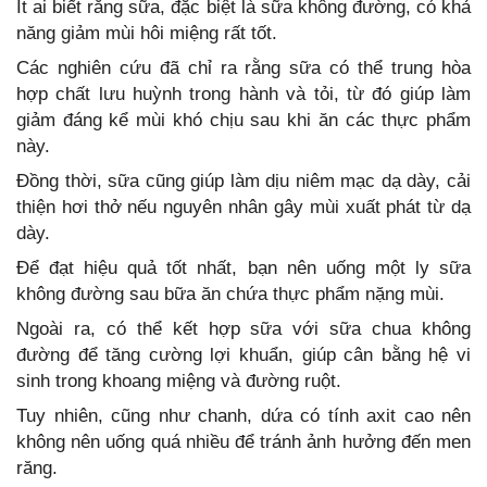
Ít ai biết rằng sữa, đặc biệt là sữa không đường, có khả
năng giảm mùi hôi miệng rất tốt.
Các nghiên cứu đã chỉ ra rằng sữa có thể trung hòa
hợp chất lưu huỳnh trong hành và tỏi, từ đó giúp làm
giảm đáng kể mùi khó chịu sau khi ăn các thực phẩm
này.
Đồng thời, sữa cũng giúp làm dịu niêm mạc dạ dày, cải
thiện hơi thở nếu nguyên nhân gây mùi xuất phát từ dạ
dày.
Để đạt hiệu quả tốt nhất, bạn nên uống một ly sữa
không đường sau bữa ăn chứa thực phẩm nặng mùi.
Ngoài ra, có thể kết hợp sữa với sữa chua không
đường để tăng cường lợi khuẩn, giúp cân bằng hệ vi
sinh trong khoang miệng và đường ruột.
Tuy nhiên, cũng như chanh, dứa có tính axit cao nên
không nên uống quá nhiều để tránh ảnh hưởng đến men
răng.