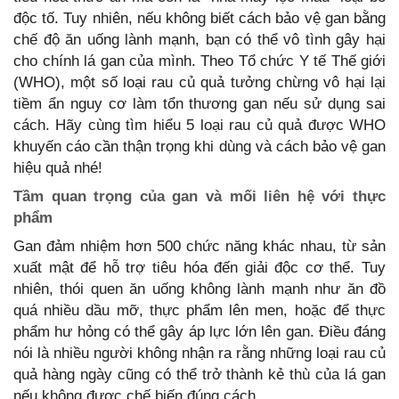
độc tố. Tuy nhiên, nếu không biết cách bảo vệ gan bằng
chế độ ăn uống lành mạnh, bạn có thể vô tình gây hại
cho chính lá gan của mình. Theo Tổ chức Y tế Thế giới
(WHO), một số loại rau củ quả tưởng chừng vô hại lại
tiềm ẩn nguy cơ làm tổn thương gan nếu sử dụng sai
cách. Hãy cùng tìm hiểu 5 loại rau củ quả được WHO
khuyến cáo cần thận trọng khi dùng và cách bảo vệ gan
hiệu quả nhé!
Tầm quan trọng của gan và mối liên hệ với thực
phẩm
Gan đảm nhiệm hơn 500 chức năng khác nhau, từ sản
xuất mật để hỗ trợ tiêu hóa đến giải độc cơ thể. Tuy
nhiên, thói quen ăn uống không lành mạnh như ăn đồ
quá nhiều dầu mỡ, thực phẩm lên men, hoặc để thực
phẩm hư hỏng có thể gây áp lực lớn lên gan. Điều đáng
nói là nhiều người không nhận ra rằng những loại rau củ
quả hàng ngày cũng có thể trở thành kẻ thù của lá gan
nếu không được chế biến đúng cách.