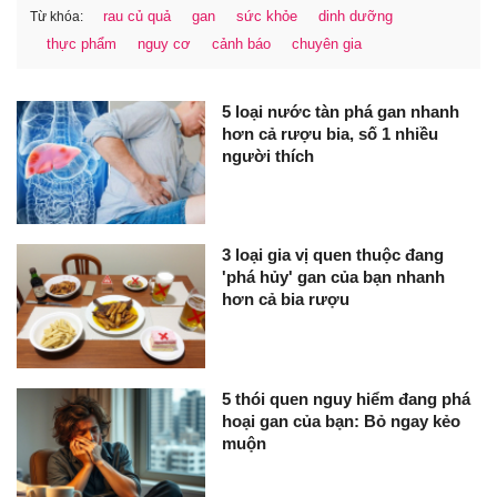
rau củ quả
gan
sức khỏe
dinh dưỡng
Từ khóa:
thực phẩm
nguy cơ
cảnh báo
chuyên gia
5 loại nước tàn phá gan nhanh
hơn cả rượu bia, số 1 nhiều
người thích
3 loại gia vị quen thuộc đang
'phá hủy' gan của bạn nhanh
hơn cả bia rượu
5 thói quen nguy hiểm đang phá
hoại gan của bạn: Bỏ ngay kẻo
muộn