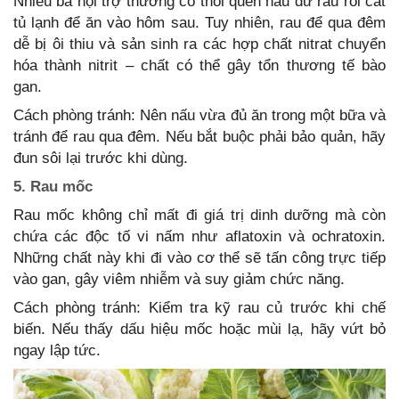
Nhiều bà nội trợ thường có thói quen nấu dư rau rồi cất
tủ lạnh để ăn vào hôm sau. Tuy nhiên, rau để qua đêm
dễ bị ôi thiu và sản sinh ra các hợp chất nitrat chuyển
hóa thành nitrit – chất có thể gây tổn thương tế bào
gan.
Cách phòng tránh: Nên nấu vừa đủ ăn trong một bữa và
tránh để rau qua đêm. Nếu bắt buộc phải bảo quản, hãy
đun sôi lại trước khi dùng.
5. Rau mốc
Rau mốc không chỉ mất đi giá trị dinh dưỡng mà còn
chứa các độc tố vi nấm như aflatoxin và ochratoxin.
Những chất này khi đi vào cơ thể sẽ tấn công trực tiếp
vào gan, gây viêm nhiễm và suy giảm chức năng.
Cách phòng tránh: Kiểm tra kỹ rau củ trước khi chế
biến. Nếu thấy dấu hiệu mốc hoặc mùi lạ, hãy vứt bỏ
ngay lập tức.