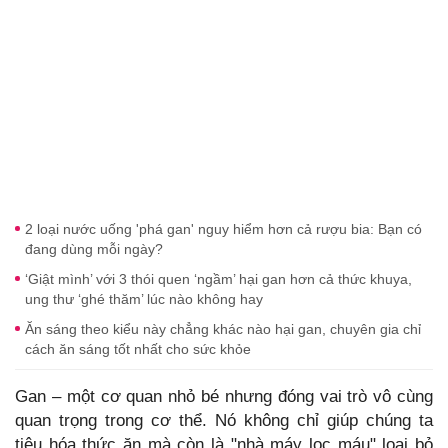
2 loại nước uống 'phá gan' nguy hiểm hơn cả rượu bia: Bạn có
đang dùng mỗi ngày?
‘Giật mình’ với 3 thói quen ‘ngầm’ hại gan hơn cả thức khuya,
ung thư ‘ghé thăm’ lúc nào không hay
Ăn sáng theo kiểu này chẳng khác nào hại gan, chuyên gia chỉ
cách ăn sáng tốt nhất cho sức khỏe
Gan – một cơ quan nhỏ bé nhưng đóng vai trò vô cùng
quan trọng trong cơ thể. Nó không chỉ giúp chúng ta
tiêu hóa thức ăn mà còn là "nhà máy lọc máu" loại bỏ