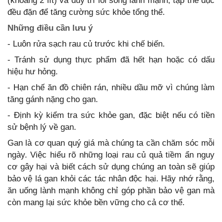
(khoảng 2 lít) và duy trì lối sống lành mạnh, tập thể dục
đều đặn để tăng cường sức khỏe tổng thể.
Những điều cần lưu ý
- Luôn rửa sạch rau củ trước khi chế biến.
- Tránh sử dụng thực phẩm đã hết hạn hoặc có dấu
hiệu hư hỏng.
- Hạn chế ăn đồ chiên rán, nhiều dầu mỡ vì chúng làm
tăng gánh nặng cho gan.
- Định kỳ kiểm tra sức khỏe gan, đặc biệt nếu có tiền
sử bệnh lý về gan.
Gan là cơ quan quý giá mà chúng ta cần chăm sóc mỗi
ngày. Việc hiểu rõ những loại rau củ quả tiềm ẩn nguy
cơ gây hại và biết cách sử dụng chúng an toàn sẽ giúp
bảo vệ lá gan khỏi các tác nhân độc hại. Hãy nhớ rằng,
ăn uống lành mạnh không chỉ góp phần bảo vệ gan mà
còn mang lại sức khỏe bền vững cho cả cơ thể.