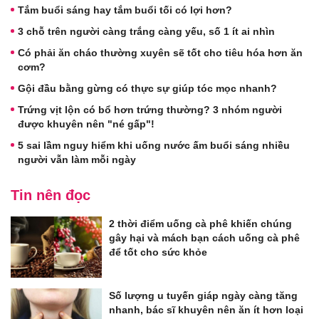
Tắm buổi sáng hay tắm buổi tối có lợi hơn?
3 chỗ trên người càng trắng càng yếu, số 1 ít ai nhìn
Có phải ăn cháo thường xuyên sẽ tốt cho tiêu hóa hơn ăn
cơm?
Gội đầu bằng gừng có thực sự giúp tóc mọc nhanh?
Trứng vịt lộn có bổ hơn trứng thường? 3 nhóm người
được khuyên nên "né gấp"!
5 sai lầm nguy hiểm khi uống nước ấm buổi sáng nhiều
người vẫn làm mỗi ngày
Tin nên đọc
2 thời điểm uống cà phê khiến chúng
gây hại và mách bạn cách uống cà phê
để tốt cho sức khỏe
Số lượng u tuyến giáp ngày càng tăng
nhanh, bác sĩ khuyên nên ăn ít hơn loại