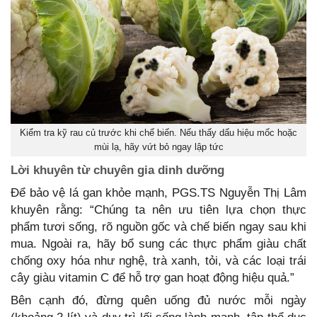
Kiểm tra kỹ rau củ trước khi chế biến. Nếu thấy dấu hiệu mốc hoặc
mùi lạ, hãy vứt bỏ ngay lập tức
Lời khuyên từ chuyên gia dinh dưỡng
Để bảo vệ lá gan khỏe mạnh, PGS.TS Nguyễn Thị Lâm
khuyên rằng: “Chúng ta nên ưu tiên lựa chọn thực
phẩm tươi sống, rõ nguồn gốc và chế biến ngay sau khi
mua. Ngoài ra, hãy bổ sung các thực phẩm giàu chất
chống oxy hóa như nghệ, trà xanh, tỏi, và các loại trái
cây giàu vitamin C để hỗ trợ gan hoạt động hiệu quả.”
Bên cạnh đó, đừng quên uống đủ nước mỗi ngày