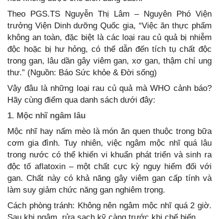
Theo PGS.TS Nguyễn Thị Lâm – Nguyên Phó Viện
trưởng Viện Dinh dưỡng Quốc gia, “Việc ăn thực phẩm
không an toàn, đặc biệt là các loại rau củ quả bị nhiễm
độc hoặc bị hư hỏng, có thể dẫn đến tích tụ chất độc
trong gan, lâu dần gây viêm gan, xơ gan, thậm chí ung
thư.” (Nguồn: Báo Sức khỏe & Đời sống)
Vậy đâu là những loại rau củ quả mà WHO cảnh báo?
Hãy cùng điểm qua danh sách dưới đây:
1. Mộc nhĩ ngâm lâu
Mộc nhĩ hay nấm mèo là món ăn quen thuộc trong bữa
cơm gia đình. Tuy nhiên, việc ngâm mộc nhĩ quá lâu
trong nước có thể khiến vi khuẩn phát triển và sinh ra
độc tố aflatoxin – một chất cực kỳ nguy hiểm đối với
gan. Chất này có khả năng gây viêm gan cấp tính và
làm suy giảm chức năng gan nghiêm trọng.
Cách phòng tránh: Không nên ngâm mộc nhĩ quá 2 giờ.
Sau khi ngâm, rửa sạch kỹ càng trước khi chế biến.