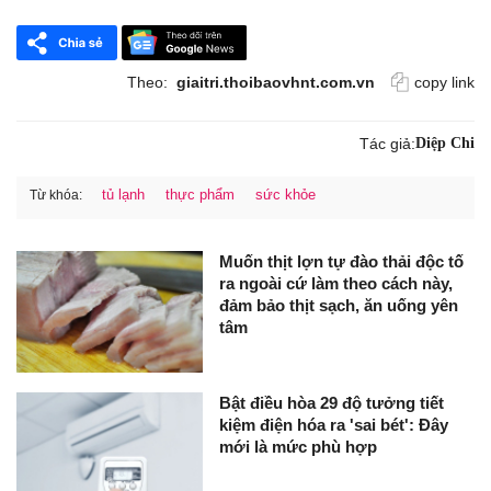
Theo:
giaitri.thoibaovhnt.com.vn
copy link
Tác giả:
Diệp Chi
tủ lạnh
thực phẩm
sức khỏe
Từ khóa:
Muốn thịt lợn tự đào thải độc tố
ra ngoài cứ làm theo cách này,
đảm bảo thịt sạch, ăn uống yên
tâm
Bật điều hòa 29 độ tưởng tiết
kiệm điện hóa ra 'sai bét': Đây
mới là mức phù hợp