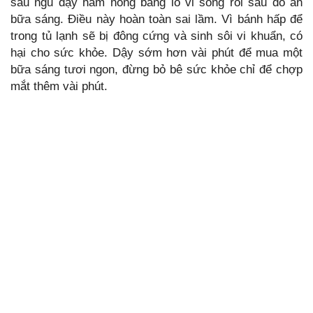
sau ngủ dậy hâm nóng bằng lò vi sóng rồi sau đó ăn
bữa sáng. Điều này hoàn toàn sai lầm. Vì bánh hấp để
trong tủ lạnh sẽ bị đông cứng và sinh sôi vi khuẩn, có
hại cho sức khỏe. Dậy sớm hơn vài phút để mua một
bữa sáng tươi ngon, đừng bỏ bê sức khỏe chỉ để chợp
mắt thêm vài phút.