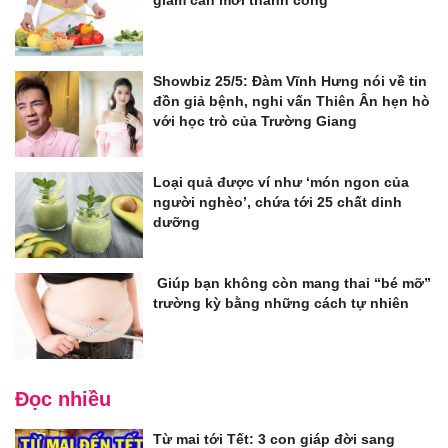
Showbiz 25/5: Đàm Vĩnh Hưng nói về tin
đồn giả bệnh, nghi vấn Thiên Ân hẹn hò
với học trò của Trường Giang
Loại quả được ví như ‘món ngon của
người nghèo’, chứa tới 25 chất dinh
dưỡng
Giúp bạn không còn mang thai “bé mỡ”
trường kỳ bằng những cách tự nhiên
Đọc nhiều
Từ mai tới Tết: 3 con giáp đời sang