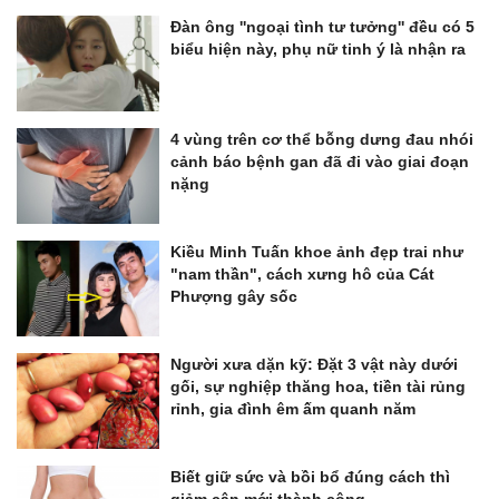
Đàn ông ''ngoại tình tư tưởng'' đều có 5
biểu hiện này, phụ nữ tinh ý là nhận ra
4 vùng trên cơ thể bỗng dưng đau nhói
cảnh báo bệnh gan đã đi vào giai đoạn
nặng
Kiều Minh Tuấn khoe ảnh đẹp trai như
"nam thần", cách xưng hô của Cát
Phượng gây sốc
Người xưa dặn kỹ: Đặt 3 vật này dưới
gối, sự nghiệp thăng hoa, tiền tài rủng
rỉnh, gia đình êm ấm quanh năm
Biết giữ sức và bồi bổ đúng cách thì
giảm cân mới thành công