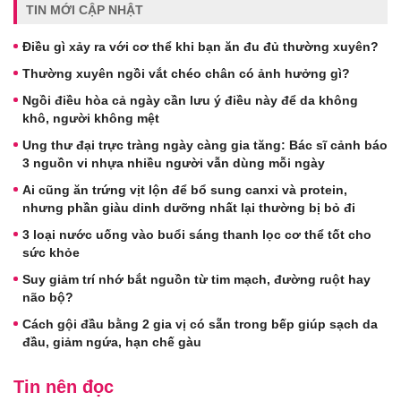
TIN MỚI CẬP NHẬT
Điều gì xảy ra với cơ thể khi bạn ăn đu đủ thường xuyên?
Thường xuyên ngồi vắt chéo chân có ảnh hưởng gì?
Ngồi điều hòa cả ngày cần lưu ý điều này để da không
khô, người không mệt
Ung thư đại trực tràng ngày càng gia tăng: Bác sĩ cảnh báo
3 nguồn vi nhựa nhiều người vẫn dùng mỗi ngày
Ai cũng ăn trứng vịt lộn để bổ sung canxi và protein,
nhưng phần giàu dinh dưỡng nhất lại thường bị bỏ đi
3 loại nước uống vào buổi sáng thanh lọc cơ thể tốt cho
sức khỏe
Suy giảm trí nhớ bắt nguồn từ tim mạch, đường ruột hay
não bộ?
Cách gội đầu bằng 2 gia vị có sẵn trong bếp giúp sạch da
đầu, giảm ngứa, hạn chế gàu
Tin nên đọc