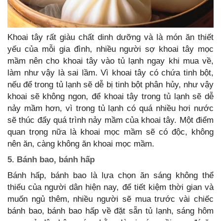
Khoai tây rất giàu chất dinh dưỡng và là món ăn thiết
yếu của mỗi gia đình, nhiều người sợ khoai tây mọc
mầm nên cho khoai tây vào tủ lạnh ngay khi mua về,
làm như vậy là sai lầm. Vì khoai tây có chứa tinh bột,
nếu để trong tủ lạnh sẽ dễ bị tinh bột phân hủy, như vậy
khoai sẽ không ngon, để khoai tây trong tủ lạnh sẽ dễ
nảy mầm hơn, vì trong tủ lạnh có quá nhiều hơi nước
sẽ thúc đẩy quá trình nảy mầm của khoai tây. Một điểm
quan trọng nữa là khoai mọc mầm sẽ có độc, không
nên ăn, càng không ăn khoai mọc mầm.
5. Bánh bao, bánh hấp
Bánh hấp, bánh bao là lựa chọn ăn sáng không thể
thiếu của người dân hiện nay, để tiết kiệm thời gian và
muốn ngủ thêm, nhiều người sẽ mua trước vài chiếc
bánh bao, bánh bao hấp về đặt sẵn tủ lạnh, sáng hôm