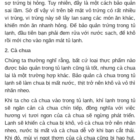
sợ trứng bị hỏng. Tuy nhiên, đây là một cách bảo quản
sai lầm. Sở dĩ vậy vì trên bề mặt vỏ trứng có rất nhiều
vi trùng, vi trùng này sẽ lây lan sang các món ăn khác,
khiến món ăn nhanh hỏng. Để bảo quản trứng trong tủ
lạnh, đầu tiên bạn phải đem rửa với nước sạch, để khô
rồi mới cho vào ngăn mát tủ lạnh.
2. Cà chua
Chúng ta thường nghĩ rằng, bất cứ loại thực phẩm nào
được bảo quản trong tủ lạnh cũng là tốt, nhưng cà chua
lại là một trường hợp khác. Bảo quản cà chua trong tủ
lạnh sẽ làm chua bị mất nước, thịt trở nên khô và vỏ thì
nhăn nheo.
Khi ta cho cà chua vào trong tủ lạnh, khí lạnh trong tủ
sẽ ngăn cản cà chua chín tiếp, đồng nghĩa với việc
hương vị tươi ngon của cà chua sẽ ngừng phát triển.
Lạnh sẽ khiến cà chua bị khô, vỏ cà chua trở nên nhăn
nheo, nước bị mất và cà chua dễ vỡ khi bạn cắt thái.
Khi đó, mùi vị ngọt thơm của cà chua cũng bị hao hụt.