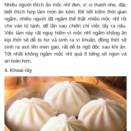
Nhiều người thích ăn mộc nhĩ đen, vì vị thanh nhẹ, đặc
biệt thích hợp làm món ăn kèm. Để tiết kiệm thời gian
ngâm, nhiều người đã ngâm thể thật nhiều mộc nhĩ rồi
cho vào tủ lạnh, để lần sau chiên chỉ việc lấy ra nấu.
Việc làm này rất nguy hiểm vì mộc nhĩ ngâm không ăn
kịp thời sẽ dễ bị hư và sinh ra vi khuẩn, đồng thời sẽ
sinh ra axit lên men gạo, rất dễ bị ngộ độc sau khi ăn.
Tốt nhất không ngâm mộc nhĩ quá 8 tiếng sẽ ngon và
an toàn hơn.
4. Khoai tây