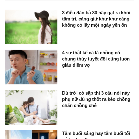
3 điều đàn bà 30 hãy gạt ra khỏi
tâm trí, càng giữ khư khư càng
không có lấy một ngày yên ổn
4 sự thật kể cả là chồng có
chung thủy tuyệt đối cũng luôn
giấu diếm vợ
Dù trời có sập thì 3 câu nói này
phụ nữ đừng thốt ra kẻo chồng
chán chồng chê
Tắm buổi sáng hay tắm buổi tối