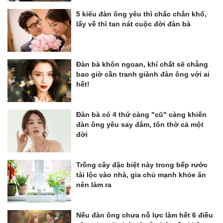
5 kiểu đàn ông yêu thì chắc chắn khổ,
lấy về thì tan nát cuộc đời đàn bà
Đàn bà khôn ngoan, khí chất sẽ chẳng
bao giờ cần tranh giành đàn ông với ai
hết!
Đàn bà có 4 thứ càng "cũ" càng khiến
đàn ông yêu say đắm, tôn thờ cả một
đời
Trồng cây đặc biệt này trong bếp rước
tài lộc vào nhà, gia chủ mạnh khỏe ăn
nên làm ra
Nếu đàn ông chưa nỗ lực làm hết 6 điều