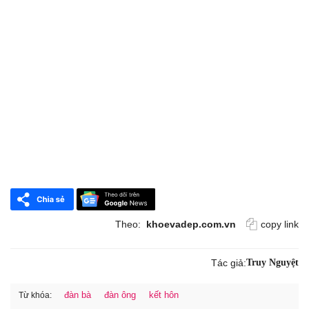
Theo:
khoevadep.com.vn
copy link
Tác giả:
Truy Nguyệt
đàn bà
đàn ông
kết hôn
Từ khóa: