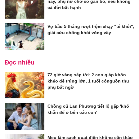
này, phụ nữ chớ có gắn bó, nếu không
cả đời bất hạnh
Vợ bầu 5 tháng rượt trộm chạy "té khói",
giải cứu chồng khỏi vòng vây
Đọc nhiều
72 giờ vàng sắp tới: 2 con giáp khôn
khéo dễ trúng lớn, 1 tuổi cónguồn thu
phụ bất ngờ
Chồng cũ Lan Phương tiết lộ gặp 'khó
khăn để ở bên các con'
Mẹo làm sạch quạt điện không cần tháo