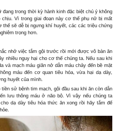
đang trong thời kỳ hành kinh đặc biệt chú ý không
hịu. Vì trong giai đoạn này cơ thể phụ nữ bị mất
ơ thể sẽ dễ bị ngưng khí huyết, các các triệu chứng
nghiêm trọng hơn.
ắc nhở việc tắm gội trước rồi mới được vô bàn ăn
ây nhiều nguy hại cho cơ thể chúng ta. Nếu sau khi
n da và mạch máu giãn nở dẫn máu chảy đến bề mặt
 thông máu đến cơ quan tiêu hóa, vừa hại dạ dày,
ờng huyết của mình.
tiền sử bệnh tim mạch, gội đầu sau khi ăn còn dẫn
ến lưu thông máu ở não bộ. Vì vậy nếu chúng ta
 cho dạ dày tiêu hóa thức ăn xong rồi hãy tắm để
hỏe.