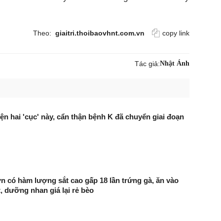
Theo:
giaitri.thoibaovhnt.com.vn
copy link
Tác giả:
Nhật Ánh
ện hai 'cục' này, cẩn thận bệnh K đã chuyển giai đoạn
n có hàm lượng sắt cao gấp 18 lần trứng gà, ăn vào
 dưỡng nhan giá lại rẻ bèo