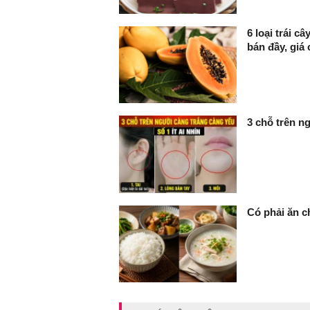
6 loại trái 
bán đầy, giá 
3 chỗ trên ng
Có phải ăn c