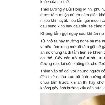
khỏe của cơ thể.
Theo Lương y Bùi Hồng Minh, phụ nữ 
được tắm muộn dù có cảm giác khó c
nhiều khí huyết, nếu tắm gội muộn c
đau bụng kinh hay đau đầu sẽ càng 
Không tắm gội ngay sau khi ăn no
Từ nhỏ ta hay thường nghe ba mẹ nh
vì nếu tắm xong mới đi tắm gội sẽ g
ăn no chúng ta đi tắm liền sẽ khiế
cơ thể. Gây cản trở quá trình lưu
đường ruột lại còn không tốt cho đư
Thêm vào đó đối với những người có 
đến thiếu máu cục bộ ảnh hưởng đ
chưa tắm trước khi ăn thì hãy chờ
không gây ảnh hưởng xấu đến sức k