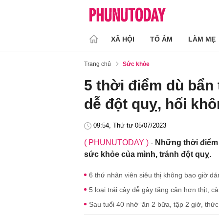
XÃ HỘI
TỔ ẤM
LÀM MẸ
Trang chủ
Sức khỏe
5 thời điểm dù bẩn
dễ đột quỵ, hối khô
09:54, Thứ tư 05/07/2023
( PHUNUTODAY )
-
Những thời điểm 
sức khỏe của mình, tránh đột quỵ.
6 thứ nhân viên siêu thị không bao giờ dá
5 loại trái cây dễ gây tăng cân hơn thịt,
Sau tuổi 40 nhớ ‘ăn 2 bữa, tập 2 giờ, thức