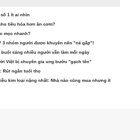
ố 1 ít ai nhìn
cho tiêu hóa hơn ăn cơm?
óc mọc nhanh?
g? 3 nhóm người được khuyên nên "né gấp"!
 buổi sáng nhiều người vẫn làm mỗi ngày
i Việt bị chuyên gia ung bướu "gạch tên"
: Rút ngắn tuổi thọ
hiều kim loại nặng nhất: Nhà nào cũng mua nhưng ít