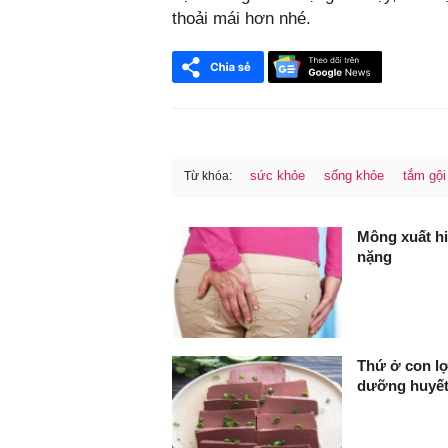
thoải mái hơn nhé.
sức khỏe
sống khỏe
tắm gội
Từ khóa:
FaceBook
Mông xuất hi
nặng
Thứ ở con lợ
dưỡng huyết,