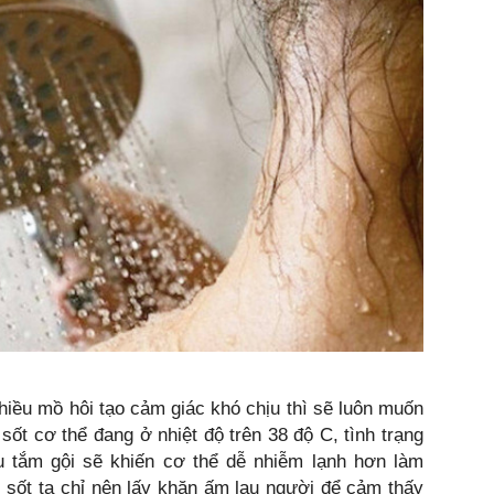
nhiều mồ hôi tạo cảm giác khó chịu thì sẽ luôn muốn
 sốt cơ thể đang ở nhiệt độ trên 38 độ C, tình trạng
u tắm gội sẽ khiến cơ thể dễ nhiễm lạnh hơn làm
 sốt ta chỉ nên lấy khăn ấm lau người để cảm thấy