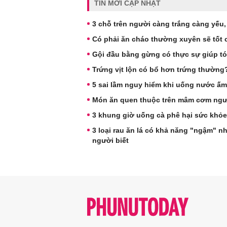
TIN MỚI CẬP NHẬT
3 chỗ trên người càng trắng càng yếu, s
Có phải ăn cháo thường xuyên sẽ tốt 
Gội đầu bằng gừng có thực sự giúp t
Trứng vịt lộn có bổ hơn trứng thườn
5 sai lầm nguy hiểm khi uống nước ấm
Món ăn quen thuộc trên mâm cơm ngườ
3 khung giờ uống cà phê hại sức khỏe
3 loại rau ăn lá có khả năng "ngậm" n
người biết