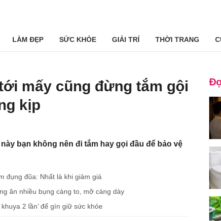
LÀM ĐẸP
SỨC KHỎE
GIẢI TRÍ
THỜI TRANG
C
Đọ
 tới mấy cũng đừng tắm gội
ng kịp
này bạn không nên đi tắm hay gọi đầu để bảo vệ
m đụng đũa: Nhất là khi giảm giá
 càng ăn nhiều bụng càng to, mỡ càng dày
 khuya 2 lần’ để gìn giữ sức khỏe