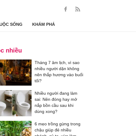
UỘC SỐNG
KHÁM PHÁ
c nhiều
Tháng 7 âm lịch, vì sao
nhiều người dặn không
nên thắp hương vào buổi
tối?
Nhiều người đang làm
sai: Nên đóng hay mở
nắp bồn cầu sau khi
dùng xong?
6 mẹo trồng gừng trong
chậu giúp đẻ nhiều