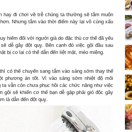
n hay đi chơi về trễ chúng ta thường sẽ tắm muộn
ủ hơn. Nhưng tắm vào thời điểm này lại vô cùng xấu
guy hiểm đối với người già do đặc thù cơ thể đã yếu
 sẽ dễ gây đột quỵ. Bên cạnh đó việc gội đầu sau
t bị co lại có thể dẫn đến liệt mặt, méo miệng.
 thì có thể chuyển sang tắm vào sáng sớm thay thế
ột phương án tốt. Vì vào sáng sớm nhiệt độ môi
g ta vẫn còn chưa phục hồi các chức năng như việc
 gội sẽ khiến cơ thể bạn dễ gặp phải gió độc gây
n là dẫn đến đột quỵ.