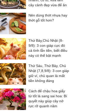
nhánh, củ to, vừa làm
cây cảnh đẹp vừa để ăn
Nên dùng thớt nhựa hay
thớt gỗ tốt hơn?
Thứ Bảy,Chủ Nhật (8-
9/8): 3 con giáp cực đỏ
cả tình lẫn tiền, biết điều
này có thể bật mạnh
Thứ Sáu, Thứ Bảy, Chủ
Nhật (7,8,9/8): 3 con giáp
giữ ví, chủ quan là mất
tiền không đáng
Cách để chậu hoa giấy
từ tốt lá sang sai hoa: Bí
quyết này giúp cây nở
rực rỡ quanh năm