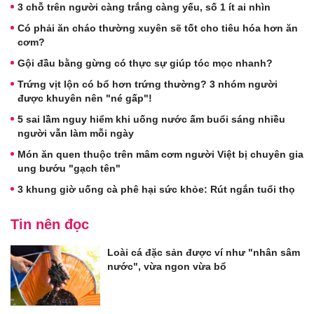
3 chỗ trên người càng trắng càng yếu, số 1 ít ai nhìn
Có phải ăn cháo thường xuyên sẽ tốt cho tiêu hóa hơn ăn
cơm?
Gội đầu bằng gừng có thực sự giúp tóc mọc nhanh?
Trứng vịt lộn có bổ hơn trứng thường? 3 nhóm người
được khuyên nên "né gấp"!
5 sai lầm nguy hiểm khi uống nước ấm buổi sáng nhiều
người vẫn làm mỗi ngày
Món ăn quen thuộc trên mâm cơm người Việt bị chuyên gia
ung bướu "gạch tên"
3 khung giờ uống cà phê hại sức khỏe: Rút ngắn tuổi thọ
Tin nên đọc
Loài cá đặc sản được ví như "nhân sâm
nước", vừa ngon vừa bổ