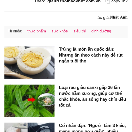
Theo:
giaitri.thoibaovhnt.com.vn
copy link
Tác giả:
Nhật Ánh
thực phẩm
sức khỏe
siêu thị
dinh dưỡng
Từ khóa:
Trứng là món ăn quốc dân:
Nhưng ăn theo cách này dễ rút
ngắn tuổi thọ
Loại rau giàu canxi gấp 36 lần
nước hầm xương, giúp cơ thể
chắc khỏe, ăn sống hay chín đều
tốt cả
Cổ nhân dặn: 'Người tắm 3 kiểu,
mạng mỏng hơn giấy', nhiều