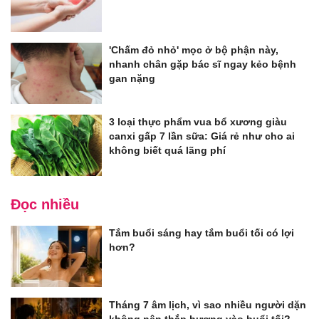
'Chấm đỏ nhỏ' mọc ở bộ phận này,
nhanh chân gặp bác sĩ ngay kẻo bệnh
gan nặng
3 loại thực phẩm vua bổ xương giàu
canxi gấp 7 lần sữa: Giá rẻ như cho ai
không biết quá lãng phí
Đọc nhiều
Tắm buổi sáng hay tắm buổi tối có lợi
hơn?
Tháng 7 âm lịch, vì sao nhiều người dặn
không nên thắp hương vào buổi tối?