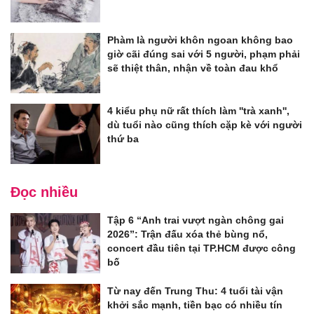
Phàm là người khôn ngoan không bao
giờ cãi đúng sai với 5 người, phạm phải
sẽ thiệt thân, nhận về toàn đau khổ
4 kiểu phụ nữ rất thích làm ''trà xanh'',
dù tuổi nào cũng thích cặp kè với người
thứ ba
Đọc nhiều
Tập 6 “Anh trai vượt ngàn chông gai
2026”: Trận đấu xóa thẻ bùng nổ,
concert đầu tiên tại TP.HCM được công
bố
Từ nay đến Trung Thu: 4 tuổi tài vận
khởi sắc mạnh, tiền bạc có nhiều tín