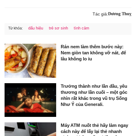
Tác giả:
Dương Thuỵ
dấu hiệu
trẻ sơ sinh
tình cảm
Từ khóa:
Rán nem làm thêm bước này:
Nem giòn tan không vỡ nát, để
lâu không lo ỉu
Trưởng thành như lần đầu, yêu
thương như lần cuối – một góc
nhìn rất khác trong vũ trụ Sống
Như Ý của Generali.
Máy ATM nuốt thẻ hãy làm ngay
cách này để lấy lại thẻ nhanh