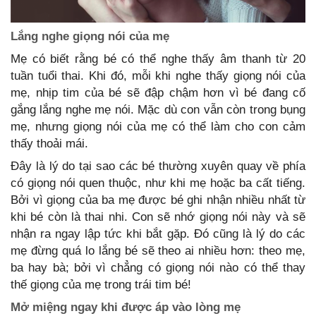
Lắng nghe giọng nói của mẹ
Mẹ có biết rằng bé có thể nghe thấy âm thanh từ 20
tuần tuổi thai. Khi đó, mỗi khi nghe thấy giọng nói của
mẹ, nhịp tim của bé sẽ đập chậm hơn vì bé đang cố
gắng lắng nghe mẹ nói. Mặc dù con vẫn còn trong bụng
mẹ, nhưng giọng nói của mẹ có thể làm cho con cảm
thấy thoải mái.
Đây là lý do tại sao các bé thường xuyên quay về phía
có giọng nói quen thuộc, như khi mẹ hoặc ba cất tiếng.
Bởi vì giọng của ba mẹ được bé ghi nhận nhiều nhất từ
khi bé còn là thai nhi. Con sẽ nhớ giọng nói này và sẽ
nhận ra ngay lập tức khi bắt gặp. Đó cũng là lý do các
mẹ đừng quá lo lắng bé sẽ theo ai nhiều hơn: theo mẹ,
ba hay bà; bởi vì chẳng có giọng nói nào có thể thay
thế giọng của mẹ trong trái tim bé!
Mở miệng ngay khi được áp vào lòng mẹ