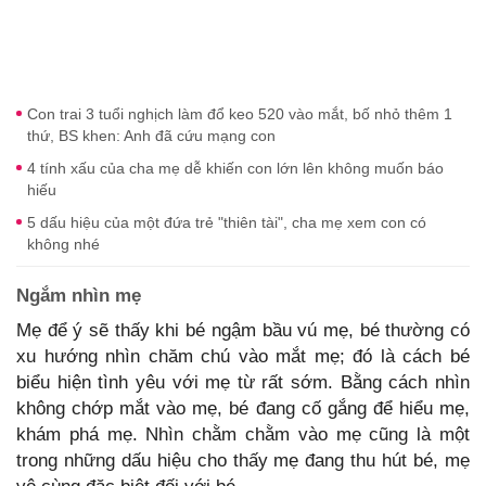
Con trai 3 tuổi nghịch làm đổ keo 520 vào mắt, bố nhỏ thêm 1
thứ, BS khen: Anh đã cứu mạng con
4 tính xấu của cha mẹ dễ khiến con lớn lên không muốn báo
hiếu
5 dấu hiệu của một đứa trẻ "thiên tài", cha mẹ xem con có
không nhé
Ngắm nhìn mẹ
Mẹ để ý sẽ thấy khi bé ngậm bầu vú mẹ, bé thường có
xu hướng nhìn chăm chú vào mắt mẹ; đó là cách bé
biểu hiện tình yêu với mẹ từ rất sớm. Bằng cách nhìn
không chớp mắt vào mẹ, bé đang cố gắng để hiểu mẹ,
khám phá mẹ. Nhìn chằm chằm vào mẹ cũng là một
trong những dấu hiệu cho thấy mẹ đang thu hút bé, mẹ