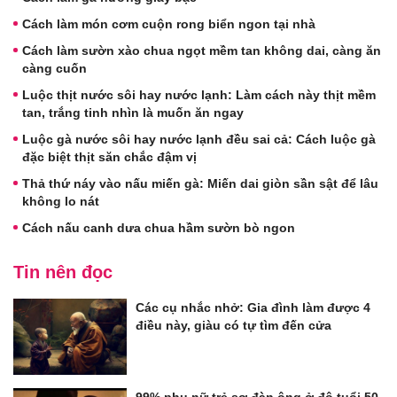
Cách làm món cơm cuộn rong biển ngon tại nhà
Cách làm sườn xào chua ngọt mềm tan không dai, càng ăn
càng cuốn
Luộc thịt nước sôi hay nước lạnh: Làm cách này thịt mềm
tan, trắng tinh nhìn là muốn ăn ngay
Luộc gà nước sôi hay nước lạnh đều sai cả: Cách luộc gà
đặc biệt thịt săn chắc đậm vị
Thả thứ náy vào nấu miến gà: Miến dai giòn sần sật để lâu
không lo nát
Cách nấu canh dưa chua hầm sườn bò ngon
Tin nên đọc
Các cụ nhắc nhở: Gia đình làm được 4
điều này, giàu có tự tìm đến cửa
99% phụ nữ trẻ sợ đàn ông ở độ tuổi 50