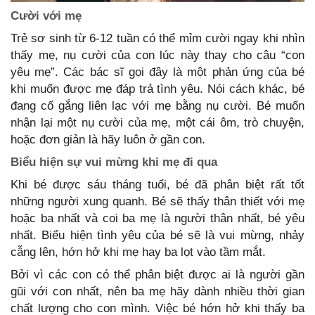
Cười với mẹ
Trẻ sơ sinh từ 6-12 tuần có thể mỉm cười ngay khi nhìn
thấy mẹ, nụ cười của con lúc này thay cho câu “con
yêu mẹ”. Các bác sĩ gọi đây là một phản ứng của bé
khi muốn được mẹ đáp trả tình yêu. Nói cách khác, bé
đang cố gắng liên lạc với mẹ bằng nụ cười. Bé muốn
nhận lại một nụ cười của mẹ, một cái ôm, trò chuyện,
hoặc đơn giản là hãy luôn ở gần con.
Biểu hiện sự vui mừng khi mẹ đi qua
Khi bé được sáu tháng tuổi, bé đã phân biệt rất tốt
những người xung quanh. Bé sẽ thấy thân thiết với mẹ
hoặc ba nhất và coi ba mẹ là người thân nhất, bé yêu
nhất. Biểu hiện tình yêu của bé sẽ là vui mừng, nhảy
cẫng lên, hớn hở khi mẹ hay ba lọt vào tầm mắt.
Bởi vì các con có thể phân biệt được ai là người gần
gũi với con nhất, nên ba mẹ hãy dành nhiều thời gian
chất lượng cho con mình. Việc bé hớn hở khi thấy ba