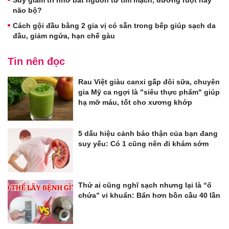
não bộ?
Cách gội đầu bằng 2 gia vị có sẵn trong bếp giúp sạch da
đầu, giảm ngứa, hạn chế gàu
Tin nên đọc
Rau Việt giàu canxi gấp đôi sữa, chuyên
gia Mỹ ca ngợi là "siêu thực phẩm" giúp
hạ mỡ máu, tốt cho xương khớp
5 dấu hiệu cảnh báo thận của bạn đang
suy yếu: Có 1 cũng nên đi khám sớm
Thứ ai cũng nghĩ sạch nhưng lại là “ổ
chứa” vi khuẩn: Bẩn hơn bồn cầu 40 lần