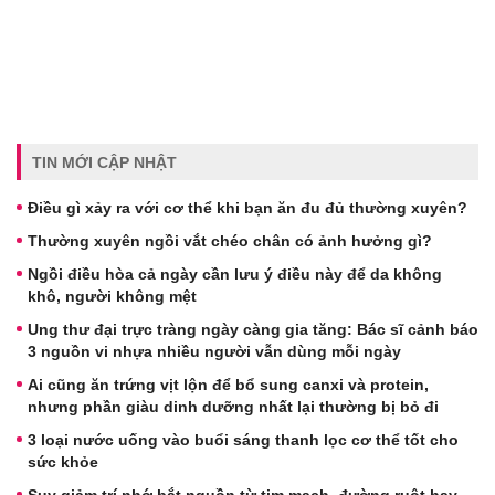
TIN MỚI CẬP NHẬT
Điều gì xảy ra với cơ thể khi bạn ăn đu đủ thường xuyên?
Thường xuyên ngồi vắt chéo chân có ảnh hưởng gì?
Ngồi điều hòa cả ngày cần lưu ý điều này để da không
khô, người không mệt
Ung thư đại trực tràng ngày càng gia tăng: Bác sĩ cảnh báo
3 nguồn vi nhựa nhiều người vẫn dùng mỗi ngày
Ai cũng ăn trứng vịt lộn để bổ sung canxi và protein,
nhưng phần giàu dinh dưỡng nhất lại thường bị bỏ đi
3 loại nước uống vào buổi sáng thanh lọc cơ thể tốt cho
sức khỏe
Suy giảm trí nhớ bắt nguồn từ tim mạch, đường ruột hay