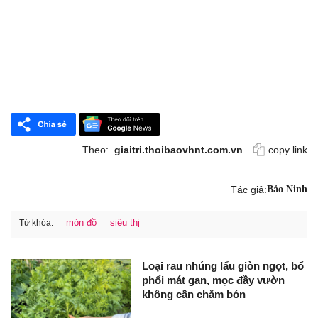
Theo:
giaitri.thoibaovhnt.com.vn
copy link
Tác giả:
Bảo Ninh
món đồ
siêu thị
Từ khóa:
Loại rau nhúng lẩu giòn ngọt, bổ
phổi mát gan, mọc đầy vườn
không cần chăm bón