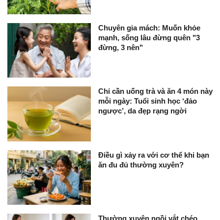
Chuyên gia mách: Muốn khỏe
mạnh, sống lâu đừng quên "3
đừng, 3 nên"
Chỉ cần uống trà và ăn 4 món này
mỗi ngày: Tuổi sinh học ‘đảo
ngược’, da đẹp rạng ngời
Điều gì xảy ra với cơ thể khi bạn
ăn đu đủ thường xuyên?
Thường xuyên ngồi vắt chéo