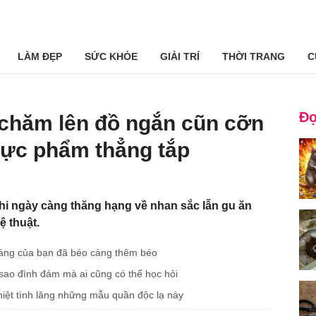
LÀM ĐẸP
SỨC KHỎE
GIẢI TRÍ
THỜI TRANG
C
Đọ
chăm lên đồ ngắn cũn cỡn
cực phẩm thẳng tắp
i ngày càng thăng hạng về nhan sắc lẫn gu ăn
 thuật.
dáng của bạn đã béo càng thêm béo
sao đình đám mà ai cũng có thể học hỏi
iệt tình lăng những mẫu quần độc lạ này