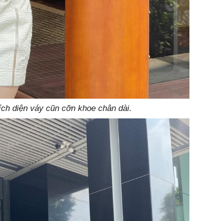
ch diện váy cũn cỡn khoe chân dài.