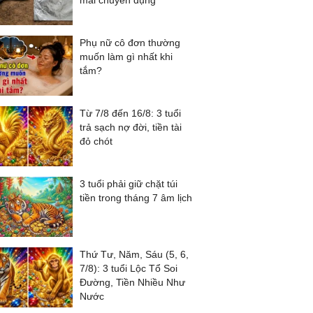
mài chuyên dụng
Phụ nữ cô đơn thường
muốn làm gì nhất khi
tắm?
Từ 7/8 đến 16/8: 3 tuổi
trả sạch nợ đời, tiền tài
đỏ chót
3 tuổi phải giữ chặt túi
tiền trong tháng 7 âm lịch
Thứ Tư, Năm, Sáu (5, 6,
7/8): 3 tuổi Lộc Tổ Soi
Đường, Tiền Nhiều Như
Nước