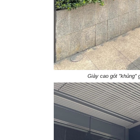
Giày cao gót "khủng" 