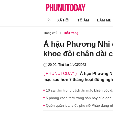
XÃ HỘI
TỔ ẤM
LÀM MẸ
Trang chủ
Thời trang
Á hậu Phương Nhi 
khoe đôi chân dài 
20:00, Thứ ba 14/03/2023
( PHUNUTODAY )
-
Á hậu Phương Nh
mặc sau hơn 7 tháng hoạt động nghệ
10 sai lầm trong cách ăn mặc khiến vóc 
5 phong cách thời trang sân bay của dàn 
Quên quần jeans đi, phụ nữ Pháp đang nh