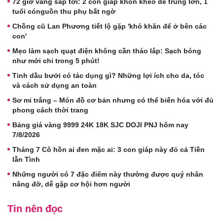
72 giờ vàng sắp tới: 2 con giáp khôn khéo dễ trúng lớn, 1
tuổi cónguồn thu phụ bất ngờ
Chồng cũ Lan Phương tiết lộ gặp 'khó khăn để ở bên các
con'
Mẹo làm sạch quạt điện không cần tháo lắp: Sạch bóng
như mới chỉ trong 5 phút!
Tinh dầu bưởi có tác dụng gì? Những lợi ích cho da, tóc
và cách sử dụng an toàn
Sơ mi trắng – Món đồ cơ bản nhưng có thể biến hóa với đủ
phong cách thời trang
Bảng giá vàng 9999 24K 18K SJC DOJI PNJ hôm nay
7/8/2026
Tháng 7 Cô hồn ai đen mặc ai: 3 con giáp này đỏ cả Tiền
lẫn Tình
Những người có 7 đặc điểm này thường được quý nhân
nâng đỡ, dễ gặp cơ hội hơn người
Tin nên đọc