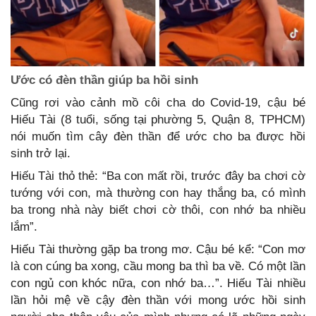
Ước có đèn thần giúp ba hồi sinh
Cũng rơi vào cảnh mồ côi cha do Covid-19, cậu bé
Hiếu Tài (8 tuổi, sống tại phường 5, Quận 8, TPHCM)
nói muốn tìm cây đèn thần để ước cho ba được hồi
sinh trở lại.
Hiếu Tài thỏ thẻ: “Ba con mất rồi, trước đây ba chơi cờ
tướng với con, mà thường con hay thắng ba, có mình
ba trong nhà này biết chơi cờ thôi, con nhớ ba nhiều
lắm”.
Hiếu Tài thường gặp ba trong mơ. Cậu bé kể: “Con mơ
là con cúng ba xong, cầu mong ba thì ba về. Có một lần
con ngủ con khóc nữa, con nhớ ba…”. Hiếu Tài nhiều
lần hỏi mệ về cậy đèn thần với mong ước hồi sinh