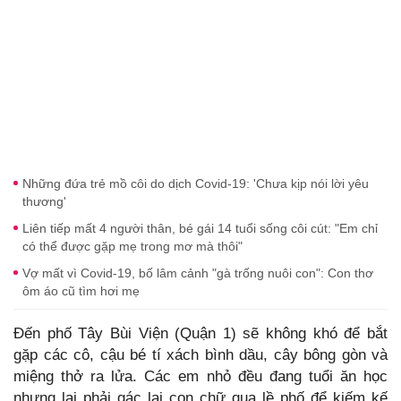
Những đứa trẻ mồ côi do dịch Covid-19: 'Chưa kịp nói lời yêu
thương'
Liên tiếp mất 4 người thân, bé gái 14 tuổi sống côi cút: "Em chỉ
có thể được gặp mẹ trong mơ mà thôi"
Vợ mất vì Covid-19, bố lâm cảnh "gà trống nuôi con": Con thơ
ôm áo cũ tìm hơi mẹ
Đến phố Tây Bùi Viện (Quận 1) sẽ không khó để bắt
gặp các cô, cậu bé tí xách bình dầu, cây bông gòn và
miệng thở ra lửa. Các em nhỏ đều đang tuổi ăn học
nhưng lại phải gác lại con chữ qua lề phố để kiếm kế