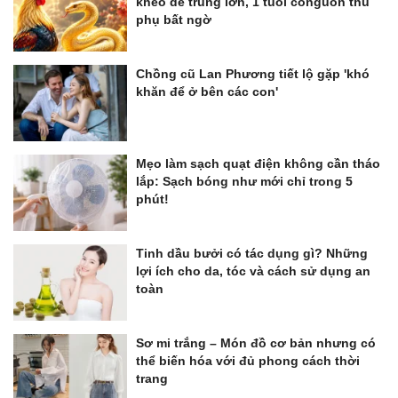
khéo dễ trúng lớn, 1 tuổi cónguồn thu
phụ bất ngờ
Chồng cũ Lan Phương tiết lộ gặp 'khó
khăn để ở bên các con'
Mẹo làm sạch quạt điện không cần tháo
lắp: Sạch bóng như mới chỉ trong 5
phút!
Tinh dầu bưởi có tác dụng gì? Những
lợi ích cho da, tóc và cách sử dụng an
toàn
Sơ mi trắng – Món đồ cơ bản nhưng có
thể biến hóa với đủ phong cách thời
trang