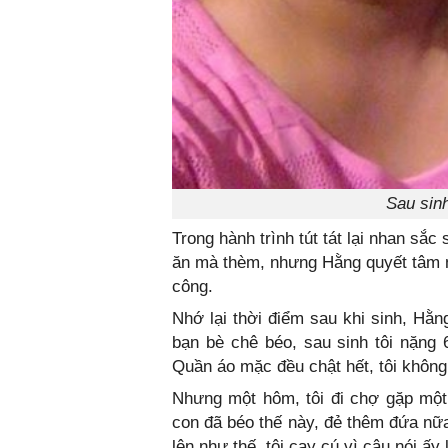
Sau sin
Trong hành trình tút tát lại nhan sắc
ăn mà thèm, nhưng Hằng quyết tâm m
công.
Nhớ lại thời điểm sau khi sinh, Hằn
bạn bè chê béo, sau sinh tôi nặng
Quần áo mặc đều chật hết, tôi không
Nhưng một hôm, tôi đi chợ gặp một 
con đã béo thế này, đẻ thêm đứa nữa
lên như thế, tôi cay cú vì câu nói ấy