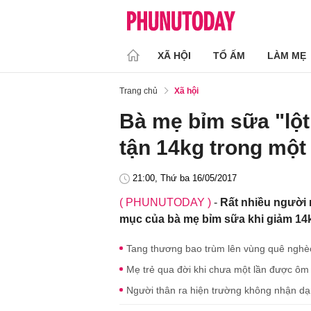
XÃ HỘI
TỔ ẤM
LÀM MẸ
Trang chủ
Xã hội
Bà mẹ bỉm sữa "lột
tận 14kg trong một
21:00, Thứ ba 16/05/2017
( PHUNUTODAY )
-
Rất nhiều người 
mục của bà mẹ bỉm sữa khi giảm 14k
Tang thương bao trùm lên vùng quê nghèo 
Mẹ trẻ qua đời khi chưa một lần được ôm 
Người thân ra hiện trường không nhận dạ