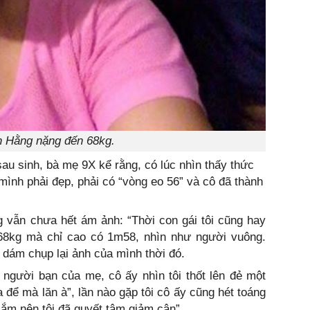
h Hằng nặng đến 68kg.
 sau sinh, bà mẹ 9X kể rằng, có lúc nhìn thấy thức
ình phải đẹp, phải có “vòng eo 56” và cô đã thành
g vẫn chưa hết ám ảnh: “Thời con gái tôi cũng hay
 68kg mà chỉ cao có 1m58, nhìn như người vuông.
 dám chụp lại ảnh của mình thời đó.
người bạn của mẹ, cô ấy nhìn tôi thốt lên đẻ một
 để mà lăn à”, lần nào gặp tôi cô ấy cũng hét toáng
 lắm nên tôi đã quyết tâm giảm cân”.