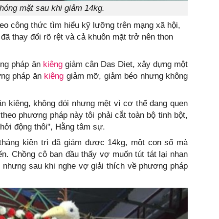
hóng mặt sau khi giảm 14kg.
heo công thức tìm hiểu kỹ lưỡng trên mạng xã hội,
 đã thay đổi rõ rệt và cả khuôn mặt trở nên thon
ơng pháp ăn
kiêng
giảm cân Das Diet, xây dựng một
ơng pháp ăn
kiêng
giảm mỡ, giảm béo nhưng không
ì ăn kiêng, không đói nhưng mệt vì cơ thể đang quen
 theo phương pháp này tôi phải cắt toàn bộ tinh bột,
khởi động thôi", Hằng tâm sự.
tháng kiên trì đã giảm được 14kg, một con số mà
n. Chồng cô ban đầu thấy vợ muốn tút tát lại nhan
n nhưng sau khi nghe vợ giải thích về phương pháp