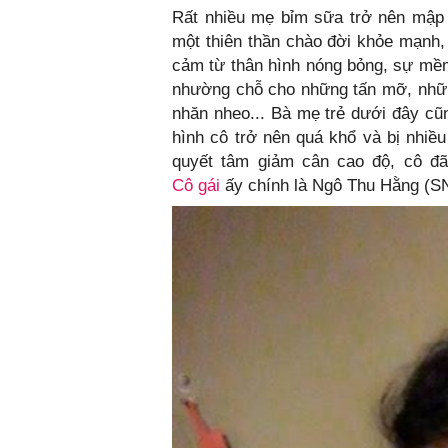
Rất nhiều mẹ bỉm sữa trở nên mập 
một thiên thần chào đời khỏe mạnh,
cảm từ thân hình nóng bỏng, sự mềm 
nhường chỗ cho những tấn mỡ, nhữn
nhăn nheo... Bà mẹ trẻ dưới đây cũn
hình cô trở nên quá khổ và bị nhiề
quyết tâm giảm cân cao độ, cô đã
Cô gái
ấy chính là Ngô Thu Hằng (SN