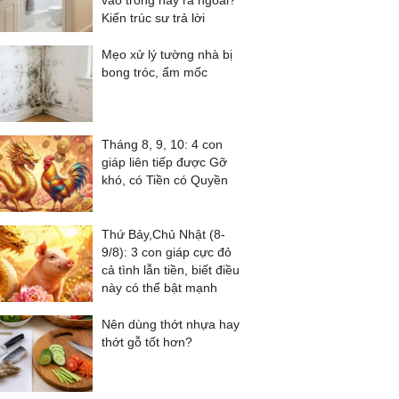
vào trong hay ra ngoài?
Kiến trúc sư trả lời
Mẹo xử lý tường nhà bị
bong tróc, ẩm mốc
Tháng 8, 9, 10: 4 con
giáp liên tiếp được Gỡ
khó, có Tiền có Quyền
Thứ Bảy,Chủ Nhật (8-
9/8): 3 con giáp cực đỏ
cả tình lẫn tiền, biết điều
này có thể bật mạnh
Nên dùng thớt nhựa hay
thớt gỗ tốt hơn?