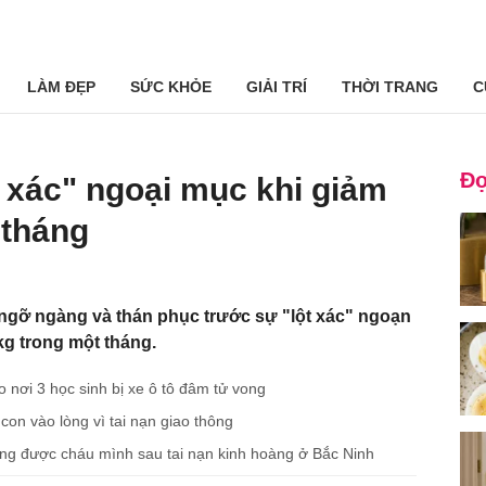
LÀM ĐẸP
SỨC KHỎE
GIẢI TRÍ
THỜI TRANG
C
Đọ
 xác" ngoại mục khi giảm
 tháng
ngỡ ngàng và thán phục trước sự "lột xác" ngoạn
g trong một tháng.
nơi 3 học sinh bị xe ô tô đâm tử vong
con vào lòng vì tai nạn giao thông
ng được cháu mình sau tai nạn kinh hoàng ở Bắc Ninh