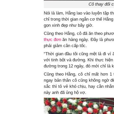
Cô thay đổi c
Nói là làm, Hằng lao vào luyện tập t
chỉ trong thời gian ngắn cơ thể Hằng
gọn xinh đẹp như bây giờ.
Cũng theo Hằng, cô đã ăn theo phư
thực đơn
ăn hàng ngày. Đây là phư
phải giảm cân cấp tốc.
“Thời gian đầu tôi cũng mệt lả đi v
với tinh bột và đường. Khi thực hiện
đường trong 12 ngày, đó mới chỉ là 
Cũng theo Hằng, cô chỉ mất hơn 1 
ngay bản thân cô cũng không ngờ đế
sắc thì tỏ vẻ khó chịu, hay cằn nhằ
này anh đã ủng hộ vợ.