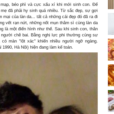
mạp, béo phì và cực xấu xí khi mới sinh con. Để
 mẹ đã phải hy sinh quá nhiều. Từ sắc đẹp, sự gợi
mại của làn da... tất cả những cái đẹp đó đã ra đi
g vết rạn nứt, những nốt mụn thâm sì cùng làn da
g là một điển hình như thế. Sau khi sinh con, thân
u người chê bai. Bằng nghị lực phi thường cùng sự
 có màn "lột xác" khiến nhiều người ngỡ ngàng.
 1990, Hà Nội) hiện đang làm kế toán.