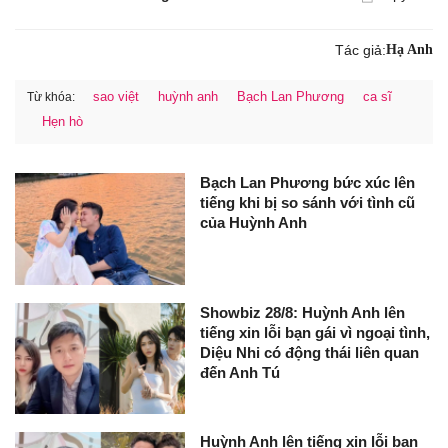
Tác giả:
Hạ Anh
sao việt
huỳnh anh
Bạch Lan Phương
ca sĩ
Từ khóa:
Hẹn hò
Bạch Lan Phương bức xúc lên
tiếng khi bị so sánh với tình cũ
của Huỳnh Anh
Showbiz 28/8: Huỳnh Anh lên
tiếng xin lỗi bạn gái vì ngoại tình,
Diệu Nhi có động thái liên quan
đến Anh Tú
Huỳnh Anh lên tiếng xin lỗi bạn