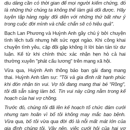
dịu dàng cần có thời gian để mọi người kiểm chứng, đó
là những thứ chúng ta không thể làm giả dối được. Hãy
luyện tập hàng ngày đối diện với những thứ bất như ý
trong cuộc đời mình và chắc chắn sẽ có hiệu quả".
Bạch Lan Phương và Huỳnh Anh gây chú ý bởi chuyện
tình lệch tuổi nhưng hết sức ngọt ngào. Khi công khai
chuyện tình yêu, cặp đôi gặp không ít lời bàn tán từ dư
luận. Kể từ khi chính thức xác nhận hẹn hò cả hai
thường xuyên "phát cẩu lương" trên mạng xã hội.
Vừa qua, Huỳnh Anh thông báo bạn gái đang mang
thai. Huỳnh Anh tâm sự:
"Tôi và gia đình rất hạnh phúc
khi đón nhận tin vui. Vợ tôi đang mang thai bé "Rồng",
tôi đã sẵn sàng làm bố. Tin vui này cũng nằm trong kế
hoạch của hai vợ chồng.
Trước đó, chúng tôi đã lên kế hoạch tổ chức đám cưới
nhưng tạm hoãn vì bố tôi không may mắc bạo bệnh.
Vừa qua, bố tôi vừa qua đời đó là nỗi mất mát lớn của
gia đình chúng tôi. Vậy nên, việc cưới hỏi của hai vợ