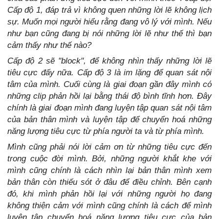
Cấp độ 1, đáp trả vì không quen những lời lẽ không lịch
sự. Muốn mọi người hiểu rằng đang vô lý với mình. Nếu
như bạn cũng đang bị nói những lời lẽ như thế thì bạn
cảm thấy như thế nào?
Cấp độ 2 sẽ "block", để không nhìn thấy những lời lẽ
tiêu cực đấy nữa. Cấp độ 3 là im lặng để quan sát nội
tâm của mình. Cuối cùng là giai đoạn gần đây mình có
những clip phản hồi lại bằng thái độ bình tĩnh hơn. Đây
chính là giai đoạn mình đang luyện tập quan sát nội tâm
của bản thân mình và luyện tập để chuyển hoá những
năng lượng tiêu cực từ phía người ta và từ phía mình.
Mình cũng phải nói lời cảm ơn từ những tiêu cực đến
trong cuộc đời mình. Bởi, những người khắt khe với
mình cũng chính là cách nhìn lại bản thân mình xem
bản thân còn thiếu sót ở đâu để điều chỉnh. Bên cạnh
đó, khi mình phản hồi lại với những người họ đang
không thiện cảm với mình cũng chính là cách để mình
luyện tập chuyển hoá năng lượng tiêu cực của bản