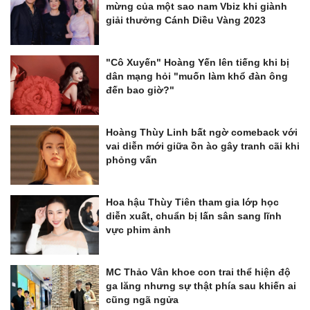
mừng của một sao nam Vbiz khi giành
giải thưởng Cánh Diều Vàng 2023
"Cô Xuyến" Hoàng Yến lên tiếng khi bị
dân mạng hỏi "muốn làm khổ đàn ông
đến bao giờ?"
Hoàng Thùy Linh bất ngờ comeback với
vai diễn mới giữa ồn ào gây tranh cãi khi
phỏng vấn
Hoa hậu Thùy Tiên tham gia lớp học
diễn xuất, chuẩn bị lấn sân sang lĩnh
vực phim ảnh
MC Thảo Vân khoe con trai thể hiện độ
ga lăng nhưng sự thật phía sau khiến ai
cũng ngã ngửa