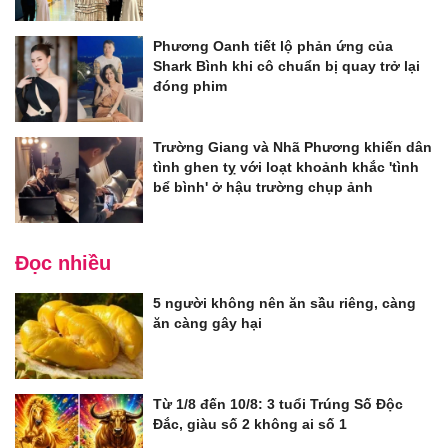
Phương Oanh tiết lộ phản ứng của
Shark Bình khi cô chuẩn bị quay trở lại
đóng phim
Trường Giang và Nhã Phương khiến dân
tình ghen tỵ với loạt khoảnh khắc 'tình
bể bình' ở hậu trường chụp ảnh
Đọc nhiều
5 người không nên ăn sầu riêng, càng
ăn càng gây hại
Từ 1/8 đến 10/8: 3 tuổi Trúng Số Độc
Đắc, giàu số 2 không ai số 1