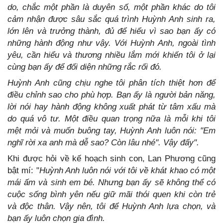
do, chắc một phần là duyên số, một phần khác do tôi
cảm nhận được sâu sắc quá trình Huỳnh Anh sinh ra,
lớn lên và trưởng thành, đủ để hiểu vì sao bạn ấy có
những hành động như vậy. Với Huỳnh Anh, ngoài tình
yêu, cần hiểu và thương nhiều lắm mới khiến tôi ở lại
cùng bạn ấy để đối diện những rắc rối đó.
Huỳnh Anh cũng chịu nghe tôi phân tích thiệt hơn để
điều chỉnh sao cho phù hợp. Bạn ấy là người bản năng,
lời nói hay hành động không xuất phát từ tâm xấu mà
do quá vô tư. Một điều quan trọng nữa là mỗi khi tôi
mệt mỏi và muốn buông tay, Huỳnh Anh luôn nói: "Em
nghĩ rời xa anh mà dễ sao? Còn lâu nhé". Vậy đấy".
Khi được hỏi về kế hoạch sinh con, Lan Phương cũng
bật mí: "
Huỳnh Anh luôn nói với tôi về khát khao có một
mái ấm và sinh em bé. Nhưng bạn ấy sẽ không thể có
cuộc sống bình yên nếu giữ mãi thói quen khi còn trẻ
và độc thân. Vậy nên, tôi để Huỳnh Anh lựa chọn, và
bạn ấy luôn chọn gia đình.