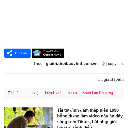
Theo:
giaitri.thoibaovhnt.com.vn
copy link
Tác giả:
Hạ Anh
sao việt
huỳnh anh
ba xa
Bạch Lan Phương
Từ khóa:
Tài tử đình đám thập niên 1990
bỗng dưng làm video nấu ăn dậy
sóng trên Tiktok, bắt nhịp giới
trẻ cực sành điệu