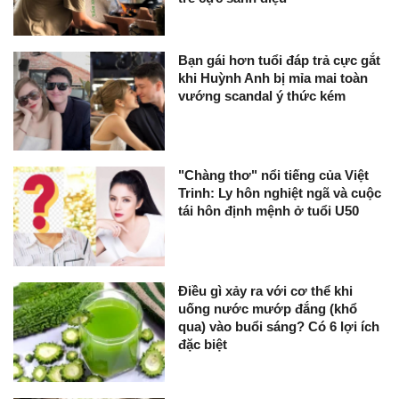
Bạn gái hơn tuổi đáp trả cực gắt
khi Huỳnh Anh bị mỉa mai toàn
vướng scandal ý thức kém
"Chàng thơ" nổi tiếng của Việt
Trinh: Ly hôn nghiệt ngã và cuộc
tái hôn định mệnh ở tuổi U50
Điều gì xảy ra với cơ thể khi
uống nước mướp đắng (khổ
qua) vào buổi sáng? Có 6 lợi ích
đặc biệt