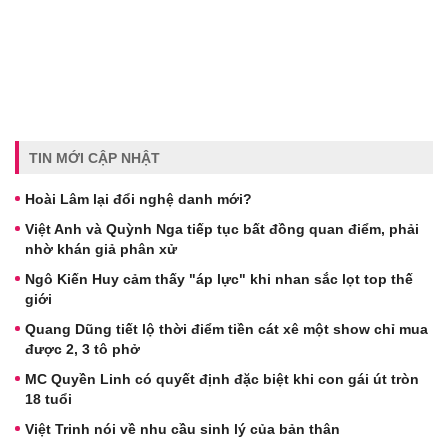
TIN MỚI CẬP NHẬT
Hoài Lâm lại đổi nghệ danh mới?
Việt Anh và Quỳnh Nga tiếp tục bất đồng quan điểm, phải
nhờ khán giả phân xử
Ngô Kiến Huy cảm thấy "áp lực" khi nhan sắc lọt top thế
giới
Quang Dũng tiết lộ thời điểm tiền cát xê một show chỉ mua
được 2, 3 tô phở
MC Quyền Linh có quyết định đặc biệt khi con gái út tròn
18 tuổi
Việt Trinh nói về nhu cầu sinh lý của bản thân