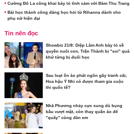
Cường Đô La công khai bày tỏ tình cảm với Đàm Thu Trang
Bài học thành công đáng học hỏi từ Rihanna dành cho
phụ nữ hiện đại
Tin nên đọc
Showbiz 21/8: Diệp Lâm Anh bày tỏ về
quyền nuôi con, Trấn Thành bị "soi" quá
khứ từng bị đuổi học
Sau loạt ồn ào phát ngôn gây tranh cãi,
Hoa hậu Ý Nhi có được tham gia cuộc
thi quốc tế?
Nhã Phương nhảy cực sung dù bụng
bầu vượt mặt, còn thay quần áo để
"quẩy" cùng đàn em