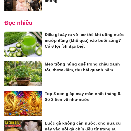
chồng
Đọc nhiều
Điều gì xảy ra với cơ thể khi uống nước
mướp đắng (khổ qua) vào buổi sáng?
Có 6 lợi ích đặc biệt
Mẹo trồng húng quế trong chậu xanh
tốt, thơm đậm, thu hái quanh năm
Top 3 con giáp may mắn nhất tháng 8:
Số 2 tiền về như nước
Luộc gà không cần nước, cho nửa củ
này vào nồi gà chín đều từ trong ra