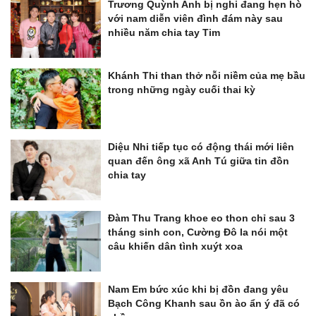
Trương Quỳnh Anh bị nghi đang hẹn hò
với nam diễn viên đình đám này sau
nhiều năm chia tay Tim
Khánh Thi than thở nỗi niềm của mẹ bầu
trong những ngày cuối thai kỳ
Diệu Nhi tiếp tục có động thái mới liên
quan đến ông xã Anh Tú giữa tin đồn
chia tay
Đàm Thu Trang khoe eo thon chỉ sau 3
tháng sinh con, Cường Đô la nói một
câu khiến dân tình xuýt xoa
Nam Em bức xúc khi bị đồn đang yêu
Bạch Công Khanh sau ồn ào ẩn ý đã có