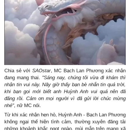
Chia sẻ với
SAOstar
, MC Bạch Lan Phương xác nhận
đang mang thai.
"Sáng nay, chúng tôi vừa đi khám thì
nhận tin vui này. Nãy giờ thấy bạn bè nhắn tin quá trời,
khi bạn gọi mới biết anh Huỳnh Anh vui quá nên đã
đăng rồi. Cảm ơn mọi người vì đã gửi lời chúc mừng
nhé"
, nữ MC nói.
Từ khi xác nhận hẹn hò, Huỳnh Anh - Bạch Lan Phương
không ngại thể hiện tình cảm, thường xuyên đăng tải
những khoảnh khắc ngọt ngào, mùi mẫn trên mạng xã