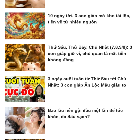
10 ngày tới: 3 con giáp mở kho tài lộc,
tiền về từ nhiều nguồn
Thứ Sáu, Thứ Bảy, Chủ Nhật (7,8,9/8): 3
con giáp giữ ví, chủ quan là mất tiền
không đáng
3 ngày cuối tuần từ Thứ Sáu tới Chủ
Nhật: 3 con giáp Ăn Lộc Mẫu giàu to
Bao lâu nên gội đầu một lần để tóc
khỏe, da đầu sạch?