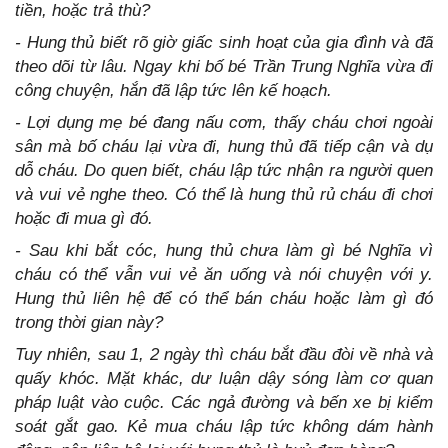
tiền, hoặc trả thù?
- Hung thủ biết rõ giờ giấc sinh hoạt của gia đình và đã
theo dõi từ lâu. Ngay khi bố bé Trần Trung Nghĩa vừa đi
công chuyện, hắn đã lập tức lên kế hoạch.
- Lợi dụng mẹ bé đang nấu cơm, thấy cháu chơi ngoài
sân mà bố cháu lại vừa đi, hung thủ đã tiếp cận và dụ
dỗ cháu. Do quen biết, cháu lập tức nhận ra người quen
và vui vẻ nghe theo. Có thể là hung thủ rủ cháu đi chơi
hoặc đi mua gì đó.
- Sau khi bắt cóc, hung thủ chưa làm gì bé Nghĩa vì
cháu có thể vẫn vui vẻ ăn uống và nói chuyện với y.
Hung thủ liên hệ để có thể bán cháu hoặc làm gì đó
trong thời gian này?
Tuy nhiên, sau 1, 2 ngày thì cháu bắt đầu đòi về nhà và
quấy khóc. Mặt khác, dư luận dậy sóng làm cơ quan
pháp luật vào cuộc. Các ngả đường và bến xe bị kiểm
soát gắt gao. Kẻ mua cháu lập tức không dám hành