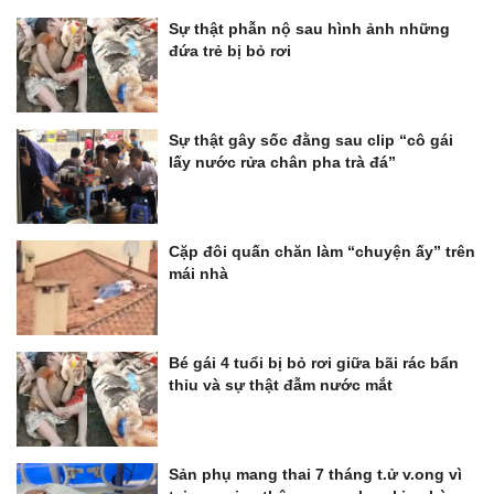
Sự thật phẫn nộ sau hình ảnh những
đứa trẻ bị bỏ rơi
Sự thật gây sốc đằng sau clip “cô gái
lấy nước rửa chân pha trà đá”
Cặp đôi quấn chăn làm “chuyện ấy” trên
mái nhà
Bé gái 4 tuổi bị bỏ rơi giữa bãi rác bẩn
thỉu và sự thật đẫm nước mắt
Sản phụ mang thai 7 tháng t.ử v.ong vì