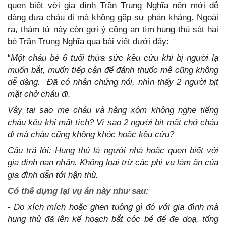
quen biết với gia đình Trần Trung Nghĩa nên mới dễ
dàng đưa cháu đi mà không gặp sự phản kháng. Ngoài
ra, thám tử này còn gợi ý công an tìm hung thủ sát hại
bé Trần Trung Nghĩa qua bài viết dưới đây:
“
Một cháu bé 6 tuổi thừa sức kêu cứu khi bị người lạ
muốn bắt, muốn tiếp cận để đánh thuốc mê cũng không
dễ dàng. Đã có nhân chứng nói, nhìn thấy 2 người bịt
mặt chở cháu đi.
Vậy tại sao mẹ cháu và hàng xóm không nghe tiếng
cháu kêu khi mất tích? Vì sao 2 người bịt mặt chở cháu
đi mà cháu cũng không khóc hoặc kêu cứu?
Câu trả lời: Hung thủ là người nhà hoặc quen biết với
gia đình nạn nhân. Không loại trừ các phi vụ làm ăn của
gia đình dẫn tới hận thù.
Có thể dựng lại vụ án này như sau:
- Do xích mích hoặc ghen tuông gì đó với gia đình mà
hung thủ đã lên kế hoạch bắt cóc bé để đe doạ, tống