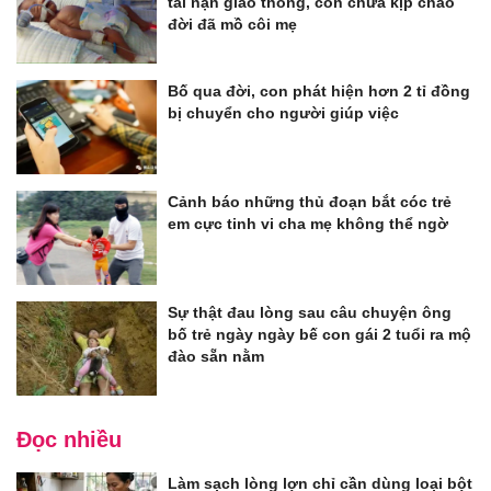
tai nạn giao thông, con chưa kịp chào
đời đã mồ côi mẹ
Bố qua đời, con phát hiện hơn 2 tỉ đồng
bị chuyển cho người giúp việc
Cảnh báo những thủ đoạn bắt cóc trẻ
em cực tinh vi cha mẹ không thể ngờ
Sự thật đau lòng sau câu chuyện ông
bố trẻ ngày ngày bế con gái 2 tuổi ra mộ
đào sẵn nằm
Đọc nhiều
Làm sạch lòng lợn chỉ cần dùng loại bột