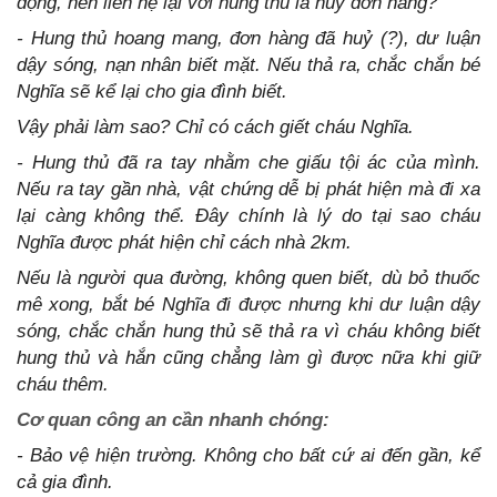
động, nên liên hệ lại với hung thủ là huỷ đơn hàng?
- Hung thủ hoang mang, đơn hàng đã huỷ (?), dư luận
dậy sóng, nạn nhân biết mặt. Nếu thả ra, chắc chắn bé
Nghĩa sẽ kể lại cho gia đình biết.
Vậy phải làm sao? Chỉ có cách giết cháu Nghĩa.
- Hung thủ đã ra tay nhằm che giấu tội ác của mình.
Nếu ra tay gần nhà, vật chứng dễ bị phát hiện mà đi xa
lại càng không thể. Đây chính là lý do tại sao cháu
Nghĩa được phát hiện chỉ cách nhà 2km.
Nếu là người qua đường, không quen biết, dù bỏ thuốc
mê xong, bắt bé Nghĩa đi được nhưng khi dư luận dậy
sóng, chắc chắn hung thủ sẽ thả ra vì cháu không biết
hung thủ và hắn cũng chẳng làm gì được nữa khi giữ
cháu thêm.
Cơ quan công an cần nhanh chóng:
- Bảo vệ hiện trường. Không cho bất cứ ai đến gần, kể
cả gia đình.