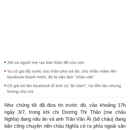
Xót xa người mẹ rao bán thận để cứu con
Vụ cô gái lấy nước rửa chân pha trà đá: chủ nhân video lên
facebook thanh minh, đó là việc làm “nhân văn”
Cô gái trẻ lên facebook tố tình cũ “ăn bám”, nợ tiền lâu nhưng
không chịu trả
Như chúng tôi đã đưa tin trước đó, vào khoảng 17h
ngày 3/7, trong khi chị Dương Thị Thảo (mẹ cháu
Nghĩa) đang nấu ăn và anh Trần Văn Ất (bố cháu) đang
bận công chuyện nên cháu Nghĩa có ra phía ngoài sân