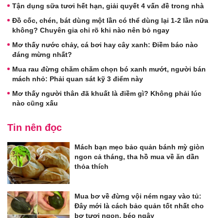
Tận dụng sữa tươi hết hạn, giải quyết 4 vấn đề trong nhà
Đồ cốc, chén, bát dùng một lần có thể dùng lại 1-2 lần nữa
không? Chuyên gia chỉ rõ khi nào nên bỏ ngay
Mơ thấy nước chảy, cá bơi hay cây xanh: Điềm báo nào
đáng mừng nhất?
Mua rau đừng chăm chăm chọn bó xanh mướt, người bán
mách nhỏ: Phải quan sát kỹ 3 điểm này
Mơ thấy người thân đã khuất là điềm gì? Không phải lúc
nào cũng xấu
Tin nên đọc
Mách bạn mẹo bảo quản bánh mỳ giòn
ngon cả tháng, tha hồ mua về ăn dần
thỏa thích
Mua bơ về đừng vội ném ngay vào tủ:
Đây mới là cách bảo quản tốt nhất cho
bơ tươi ngon, béo ngậy