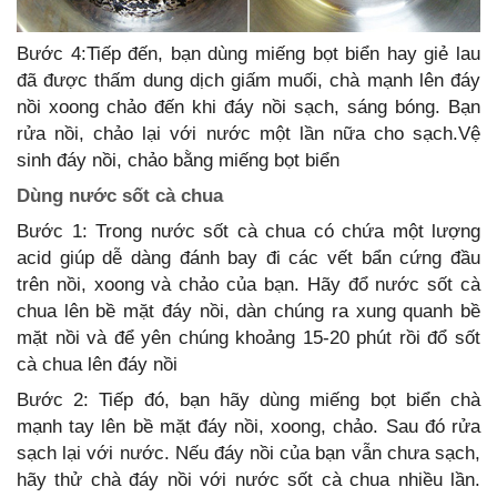
Bước 4:Tiếp đến, bạn dùng miếng bọt biển hay giẻ lau
đã được thấm dung dịch giấm muối, chà mạnh lên đáy
nồi xoong chảo đến khi đáy nồi sạch, sáng bóng. Bạn
rửa nồi, chảo lại với nước một lần nữa cho sạch.Vệ
sinh đáy nồi, chảo bằng miếng bọt biển
Dùng nước sốt cà chua
Bước 1: Trong nước sốt cà chua có chứa một lượng
acid giúp dễ dàng đánh bay đi các vết bẩn cứng đầu
trên nồi, xoong và chảo của bạn. Hãy đổ nước sốt cà
chua lên bề mặt đáy nồi, dàn chúng ra xung quanh bề
mặt nồi và để yên chúng khoảng 15-20 phút rồi đổ sốt
cà chua lên đáy nồi
Bước 2: Tiếp đó, bạn hãy dùng miếng bọt biển chà
mạnh tay lên bề mặt đáy nồi, xoong, chảo. Sau đó rửa
sạch lại với nước. Nếu đáy nồi của bạn vẫn chưa sạch,
hãy thử chà đáy nồi với nước sốt cà chua nhiều lần.