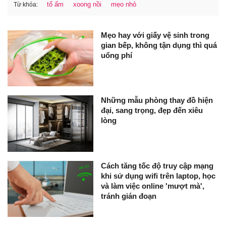
tổ ấm
xoong nồi
mẹo nhỏ
Từ khóa:
Mẹo hay với giấy vệ sinh trong
gian bếp, không tận dụng thì quá
uổng phí
Những mẫu phòng thay đồ hiện
đại, sang trọng, đẹp đến xiêu
lòng
Cách tăng tốc độ truy cập mạng
khi sử dụng wifi trên laptop, học
và làm việc online 'mượt mà',
tránh gián đoạn