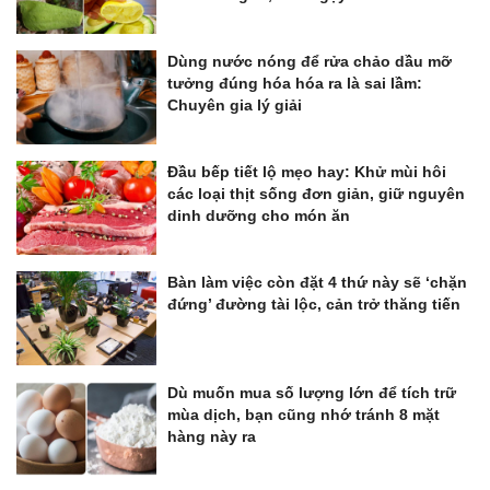
Dùng nước nóng để rửa chảo dầu mỡ
tưởng đúng hóa hóa ra là sai lầm:
Chuyên gia lý giải
Đầu bếp tiết lộ mẹo hay: Khử mùi hôi
các loại thịt sống đơn giản, giữ nguyên
dinh dưỡng cho món ăn
Bàn làm việc còn đặt 4 thứ này sẽ ‘chặn
đứng’ đường tài lộc, cản trở thăng tiến
Dù muốn mua số lượng lớn để tích trữ
mùa dịch, bạn cũng nhớ tránh 8 mặt
hàng này ra