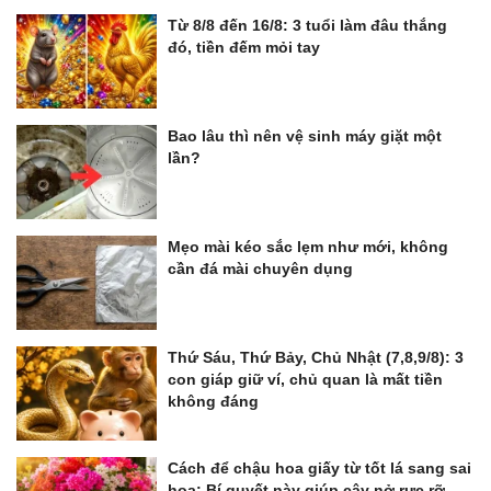
Từ 8/8 đến 16/8: 3 tuổi làm đâu thắng
đó, tiền đếm mỏi tay
Bao lâu thì nên vệ sinh máy giặt một
lần?
Mẹo mài kéo sắc lẹm như mới, không
cần đá mài chuyên dụng
Thứ Sáu, Thứ Bảy, Chủ Nhật (7,8,9/8): 3
con giáp giữ ví, chủ quan là mất tiền
không đáng
Cách để chậu hoa giấy từ tốt lá sang sai
hoa: Bí quyết này giúp cây nở rực rỡ