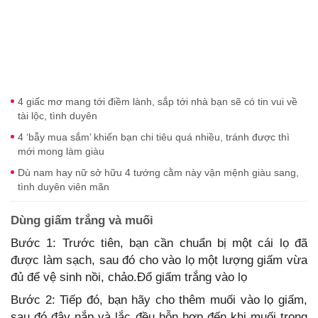
4 giấc mơ mang tới điềm lành, sắp tới nhà bạn sẽ có tin vui về
tài lộc, tình duyên
4 ‘bẫy mua sắm’ khiến bạn chi tiêu quá nhiều, tránh được thì
mới mong làm giàu
Dù nam hay nữ sở hữu 4 tướng cằm này vận mệnh giàu sang,
tình duyên viên mãn
Dùng giấm trắng và muối
Bước 1: Trước tiên, bạn cần chuẩn bị một cái lọ đã
được làm sạch, sau đó cho vào lọ một lượng giấm vừa
đủ để vệ sinh nồi, chảo.Đổ giấm trắng vào lọ
Bước 2: Tiếp đó, bạn hãy cho thêm muối vào lọ giấm,
sau đó đậy nắp và lắc đều hỗn hợp đến khi muối trong