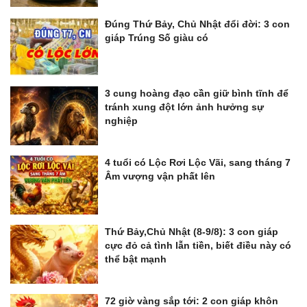
Đúng Thứ Bảy, Chủ Nhật đổi đời: 3 con
giáp Trúng Số giàu có
3 cung hoàng đạo cần giữ bình tĩnh để
tránh xung đột lớn ảnh hưởng sự
nghiệp
4 tuổi có Lộc Rơi Lộc Vãi, sang tháng 7
Âm vượng vận phất lên
Thứ Bảy,Chủ Nhật (8-9/8): 3 con giáp
cực đỏ cả tình lẫn tiền, biết điều này có
thể bật mạnh
72 giờ vàng sắp tới: 2 con giáp khôn