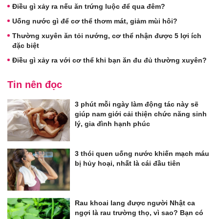
Điều gì xảy ra nếu ăn trứng luộc để qua đêm?
Uống nước gì để cơ thể thơm mát, giảm mùi hôi?
Thường xuyên ăn tỏi nướng, cơ thể nhận được 5 lợi ích
đặc biệt
Điều gì xảy ra với cơ thể khi bạn ăn đu đủ thường xuyên?
Tin nên đọc
3 phút mỗi ngày làm động tác này sẽ
giúp nam giới cải thiện chức năng sinh
lý, gia đình hạnh phúc
3 thói quen uống nước khiến mạch máu
bị hủy hoại, nhất là cái đầu tiên
Rau khoai lang được người Nhật ca
ngợi là rau trường thọ, vì sao? Bạn có