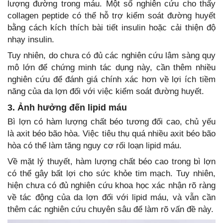
lượng đường trong máu. Một số nghiên cứu cho thấy
collagen peptide có thể hỗ trợ kiểm soát đường huyết
bằng cách kích thích bài tiết insulin hoặc cải thiện độ
nhạy insulin.
Tuy nhiên, do chưa có đủ các nghiên cứu lâm sàng quy
mô lớn để chứng minh tác dụng này, cần thêm nhiều
nghiên cứu để đánh giá chính xác hơn về lợi ích tiềm
năng của da lợn đối với việc kiểm soát đường huyết.
3. Ảnh hưởng đến lipid máu
Bì lợn có hàm lượng chất béo tương đối cao, chủ yếu
là axit béo bão hòa. Việc tiêu thụ quá nhiều axit béo bão
hòa có thể làm tăng nguy cơ rối loạn lipid máu.
Về mặt lý thuyết, hàm lượng chất béo cao trong bì lợn
có thể gây bất lợi cho sức khỏe tim mạch. Tuy nhiên,
hiện chưa có đủ nghiên cứu khoa học xác nhận rõ ràng
về tác động của da lợn đối với lipid máu, và vẫn cần
thêm các nghiên cứu chuyên sâu để làm rõ vấn đề này.