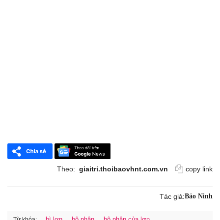
Theo:
giaitri.thoibaovhnt.com.vn
copy link
Tác giả:
Bảo Ninh
bì lợn
bộ phận
bộ phận của lợn
Từ khóa: