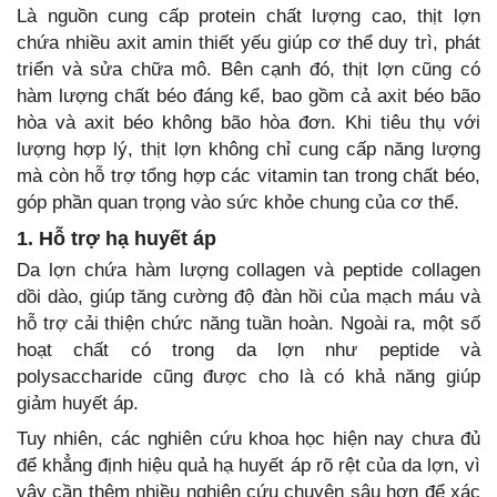
Là nguồn cung cấp protein chất lượng cao, thịt lợn
chứa nhiều axit amin thiết yếu giúp cơ thể duy trì, phát
triển và sửa chữa mô. Bên cạnh đó, thịt lợn cũng có
hàm lượng chất béo đáng kể, bao gồm cả axit béo bão
hòa và axit béo không bão hòa đơn. Khi tiêu thụ với
lượng hợp lý, thịt lợn không chỉ cung cấp năng lượng
mà còn hỗ trợ tổng hợp các vitamin tan trong chất béo,
góp phần quan trọng vào sức khỏe chung của cơ thể.
1. Hỗ trợ hạ huyết áp
Da lợn chứa hàm lượng collagen và peptide collagen
dồi dào, giúp tăng cường độ đàn hồi của mạch máu và
hỗ trợ cải thiện chức năng tuần hoàn. Ngoài ra, một số
hoạt chất có trong da lợn như peptide và
polysaccharide cũng được cho là có khả năng giúp
giảm huyết áp.
Tuy nhiên, các nghiên cứu khoa học hiện nay chưa đủ
để khẳng định hiệu quả hạ huyết áp rõ rệt của da lợn, vì
vậy cần thêm nhiều nghiên cứu chuyên sâu hơn để xác