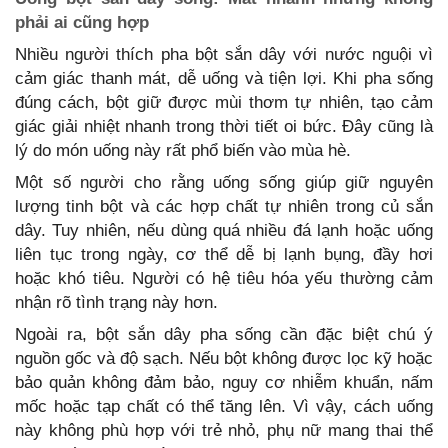
phải ai cũng hợp
Nhiều người thích pha bột sắn dây với nước nguội vì
cảm giác thanh mát, dễ uống và tiện lợi. Khi pha sống
đúng cách, bột giữ được mùi thơm tự nhiên, tạo cảm
giác giải nhiệt nhanh trong thời tiết oi bức. Đây cũng là
lý do món uống này rất phổ biến vào mùa hè.
Một số người cho rằng uống sống giúp giữ nguyên
lượng tinh bột và các hợp chất tự nhiên trong củ sắn
dây. Tuy nhiên, nếu dùng quá nhiều đá lạnh hoặc uống
liên tục trong ngày, cơ thể dễ bị lạnh bụng, đầy hơi
hoặc khó tiêu. Người có hệ tiêu hóa yếu thường cảm
nhận rõ tình trạng này hơn.
Ngoài ra, bột sắn dây pha sống cần đặc biệt chú ý
nguồn gốc và độ sạch. Nếu bột không được lọc kỹ hoặc
bảo quản không đảm bảo, nguy cơ nhiễm khuẩn, nấm
mốc hoặc tạp chất có thể tăng lên. Vì vậy, cách uống
này không phù hợp với trẻ nhỏ, phụ nữ mang thai thể