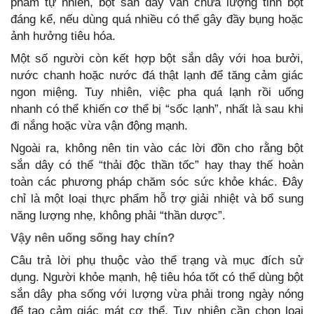
phẩm tự nhiên, bột sắn dây vẫn chứa lượng tinh bột
đáng kể, nếu dùng quá nhiều có thể gây đầy bụng hoặc
ảnh hưởng tiêu hóa.
Một số người còn kết hợp bột sắn dây với hoa bưởi,
nước chanh hoặc nước đá thật lạnh để tăng cảm giác
ngon miệng. Tuy nhiên, việc pha quá lạnh rồi uống
nhanh có thể khiến cơ thể bị “sốc lạnh”, nhất là sau khi
đi nắng hoặc vừa vận động mạnh.
Ngoài ra, không nên tin vào các lời đồn cho rằng bột
sắn dây có thể “thải độc thần tốc” hay thay thế hoàn
toàn các phương pháp chăm sóc sức khỏe khác. Đây
chỉ là một loại thực phẩm hỗ trợ giải nhiệt và bổ sung
năng lượng nhẹ, không phải “thần dược”.
Vậy nên uống sống hay chín?
Câu trả lời phụ thuộc vào thể trạng và mục đích sử
dụng. Người khỏe mạnh, hệ tiêu hóa tốt có thể dùng bột
sắn dây pha sống với lượng vừa phải trong ngày nóng
để tạo cảm giác mát cơ thể. Tuy nhiên cần chọn loại