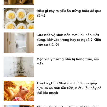
Điều gì xảy ra nếu ăn trứng luộc để qua
đêm?
Cửa nhà vệ sinh nên mở kiểu nào mới
đúng: Mở vào trong hay ra ngoài? Kiến
trúc sư trả lời
Mẹo xử lý tường nhà bị bong tróc, ẩm
mốc
Thứ Bảy,Chủ Nhật (8-9/8): 3 con giáp
cực đỏ cả tình lẫn tiền, biết điều này có
thể bật mạnh