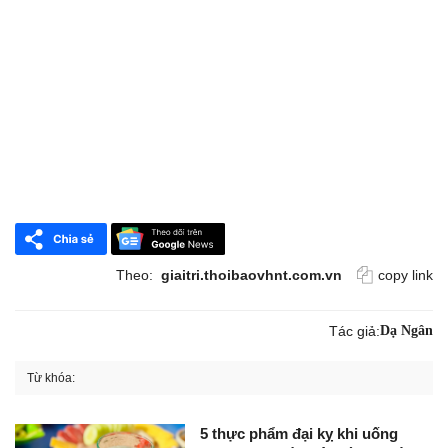
Theo:
giaitri.thoibaovhnt.com.vn
copy link
Tác giả:
Dạ Ngân
Từ khóa:
5 thực phẩm đại kỵ khi uống