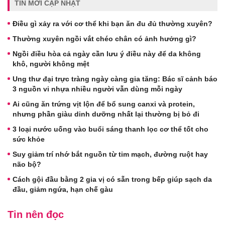
TIN MỚI CẬP NHẬT
Điều gì xảy ra với cơ thể khi bạn ăn đu đủ thường xuyên?
Thường xuyên ngồi vắt chéo chân có ảnh hưởng gì?
Ngồi điều hòa cả ngày cần lưu ý điều này để da không
khô, người không mệt
Ung thư đại trực tràng ngày càng gia tăng: Bác sĩ cảnh báo
3 nguồn vi nhựa nhiều người vẫn dùng mỗi ngày
Ai cũng ăn trứng vịt lộn để bổ sung canxi và protein,
nhưng phần giàu dinh dưỡng nhất lại thường bị bỏ đi
3 loại nước uống vào buổi sáng thanh lọc cơ thể tốt cho
sức khỏe
Suy giảm trí nhớ bắt nguồn từ tim mạch, đường ruột hay
não bộ?
Cách gội đầu bằng 2 gia vị có sẵn trong bếp giúp sạch da
đầu, giảm ngứa, hạn chế gàu
Tin nên đọc