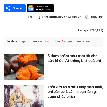
Theo:
giaitri.thoibaovhnt.com.vn
copy link
Tác giả:
Trang Hạ
gan
làm sạch gan
thải độc gan
sức khỏe
Từ khóa:
5 thực phẩm màu cam tốt cho
sức khỏe: Ai không biết quá phí
Trên đời có 4 điều may mắn nhất,
chỉ cần có 1 cái thì bạn làm gì
cũng phúc phần