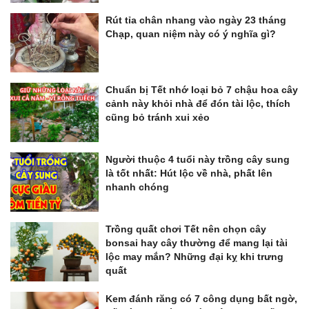
Rút tỉa chân nhang vào ngày 23 tháng
Chạp, quan niệm này có ý nghĩa gì?
Chuẩn bị Tết nhớ loại bỏ 7 chậu hoa cây
cảnh này khỏi nhà để đón tài lộc, thích
cũng bỏ tránh xui xẻo
Người thuộc 4 tuổi này trồng cây sung
là tốt nhất: Hút lộc về nhà, phất lên
nhanh chóng
Trồng quất chơi Tết nên chọn cây
bonsai hay cây thường để mang lại tài
lộc may mắn? Những đại kỵ khi trưng
quất
Kem đánh răng có 7 công dụng bất ngờ,