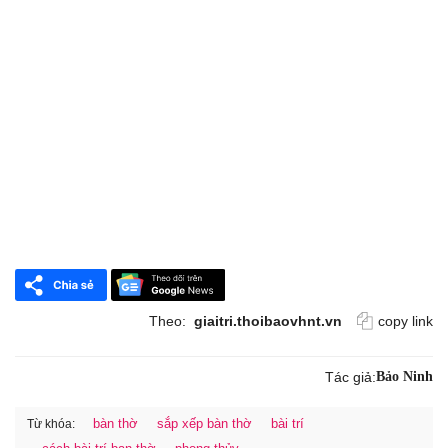
Theo:
giaitri.thoibaovhnt.vn
copy link
Tác giả:
Bảo Ninh
bàn thờ
sắp xếp bàn thờ
bài trí
Từ khóa: