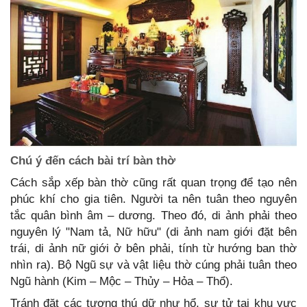
Chú ý đến cách bài trí bàn thờ
Cách sắp xếp bàn thờ cũng rất quan trọng để tạo nên
phúc khí cho gia tiên. Người ta nên tuân theo nguyên
tắc quân bình âm – dương. Theo đó, di ảnh phải theo
nguyên lý "Nam tả, Nữ hữu" (di ảnh nam giới đặt bên
trái, di ảnh nữ giới ở bên phải, tính từ hướng ban thờ
nhìn ra). Bộ Ngũ sự và vật liệu thờ cúng phải tuân theo
Ngũ hành (Kim – Mộc – Thủy – Hỏa – Thổ).
Tránh đặt các tượng thú dữ như hổ, sư tử tại khu vực