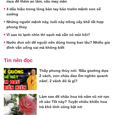
mua để thêm an tâm, cầu may mắn
4 dấu hiệu trong lòng bàn tay báo trước mệnh son số
sướng
Những người mệnh này, tuổi này trồng cây khế rất hợp
phong thủy
Vì sao tủ lạnh nhìn thì sạch mà vẫn có mùi hôi?
Nước đun sôi để nguội nên dùng trong bao lâu? Nhiều gia
đình vẫn uống sai mà không biết
Tin nên đọc
Thầy phong thủy nói: 'Đầu giường dựa
2 vách, con cháu đau ốm nghèo quanh
năm', 2 vách đó là gì?
Làm sao để chậu hoa trà năm cũ nở rực
rỡ vào Tết này? Tuyệt chiêu khiến hoa
trà khó tính cũng bật nở