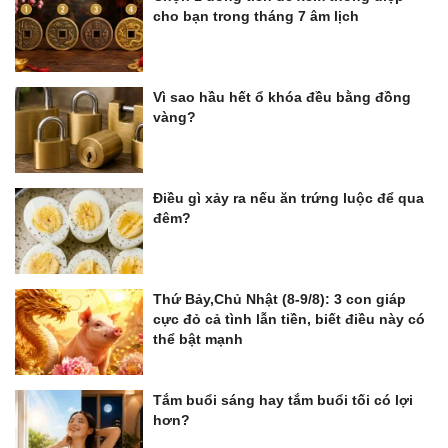
cho bạn trong tháng 7 âm lịch
Vì sao hầu hết ổ khóa đều bằng đồng
vàng?
Điều gì xảy ra nếu ăn trứng luộc để qua
đêm?
Thứ Bảy,Chủ Nhật (8-9/8): 3 con giáp
cực đỏ cả tình lẫn tiền, biết điều này có
thể bật mạnh
Tắm buổi sáng hay tắm buổi tối có lợi
hơn?