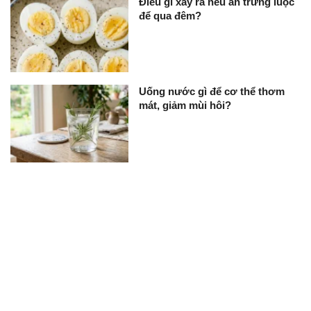
Điều gì xảy ra nếu ăn trứng luộc
để qua đêm?
Uống nước gì để cơ thể thơm
mát, giảm mùi hôi?