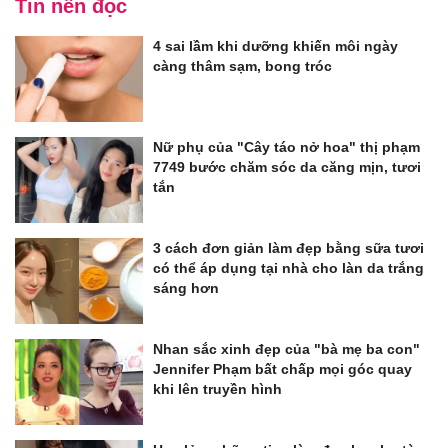
Tin nên đọc
4 sai lầm khi dưỡng khiến môi ngày
càng thâm sạm, bong tróc
Nữ phụ của "Cây táo nở hoa" thị phạm
7749 bước chăm sóc da căng mịn, tươi
tắn
3 cách đơn giản làm đẹp bằng sữa tươi
có thể áp dụng tại nhà cho làn da trắng
sáng hơn
Nhan sắc xinh đẹp của "bà mẹ ba con"
Jennifer Phạm bất chấp mọi góc quay
khi lên truyền hình