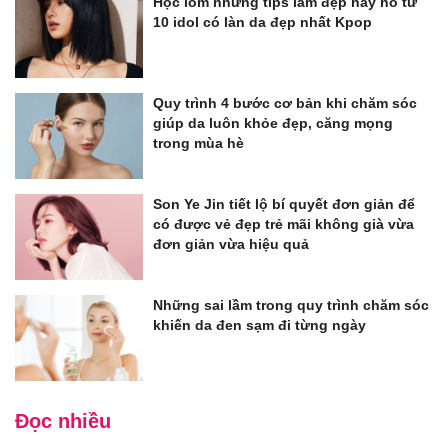
Học lỏm những tips làm đẹp hay ho từ
10 idol có làn da đẹp nhất Kpop
Quy trình 4 bước cơ bản khi chăm sóc
giúp da luôn khỏe đẹp, căng mọng
trong mùa hè
Son Ye Jin tiết lộ bí quyết đơn giản để
có được vẻ đẹp trẻ mãi không già vừa
đơn giản vừa hiệu quả
Những sai lầm trong quy trình chăm sóc
khiến da đen sạm đi từng ngày
Đọc nhiều