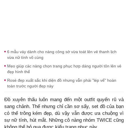
6 mẫu váy dành cho nàng công sở vừa toát lên vẻ thanh lịch
vừa nữ tính vô cùng
Mẹo giúp các nàng chọn trang phục hợp dáng người tôn lên vẻ
đẹp hình thể
Rosé đẹp xuất sắc khi diện đồ nhưng vẫn phải "lép vế" hoàn
toàn trước người đẹp này
Đồ xuyên thấu luôn mang đến một outfit quyến rũ và
sang chảnh. Thế nhưng chỉ cần sơ sẩy, set đồ của bạn
có thể trông kém đẹp, dù vậy vẫn được ưa chuộng vì
sự nữ tính, hút mắt. Những cô nàng nhóm TWICE cũng
không thể bỏ qua được kiểu trang phục này.