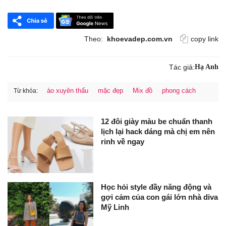
Theo:
khoevadep.com.vn
copy link
Tác giả:
Hạ Anh
áo xuyên thấu
mặc đẹp
Mix đồ
phong cách
Từ khóa:
12 đôi giày màu be chuẩn thanh
lịch lại hack dáng mà chị em nên
rinh về ngay
Học hỏi style đầy năng động và
gợi cảm của con gái lớn nhà diva
Mỹ Linh