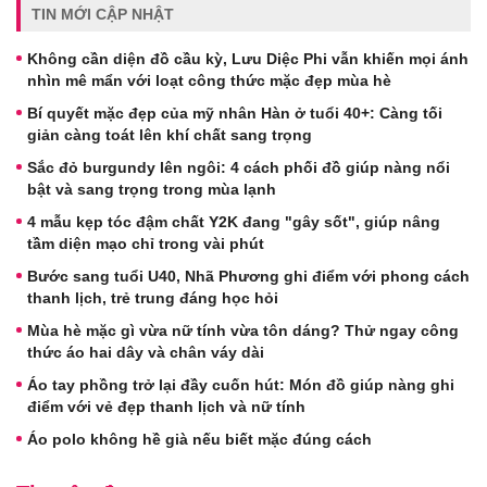
TIN MỚI CẬP NHẬT
Không cần diện đồ cầu kỳ, Lưu Diệc Phi vẫn khiến mọi ánh
nhìn mê mẩn với loạt công thức mặc đẹp mùa hè
Bí quyết mặc đẹp của mỹ nhân Hàn ở tuổi 40+: Càng tối
giản càng toát lên khí chất sang trọng
Sắc đỏ burgundy lên ngôi: 4 cách phối đồ giúp nàng nổi
bật và sang trọng trong mùa lạnh
4 mẫu kẹp tóc đậm chất Y2K đang "gây sốt", giúp nâng
tầm diện mạo chỉ trong vài phút
Bước sang tuổi U40, Nhã Phương ghi điểm với phong cách
thanh lịch, trẻ trung đáng học hỏi
Mùa hè mặc gì vừa nữ tính vừa tôn dáng? Thử ngay công
thức áo hai dây và chân váy dài
Áo tay phồng trở lại đầy cuốn hút: Món đồ giúp nàng ghi
điểm với vẻ đẹp thanh lịch và nữ tính
Áo polo không hề già nếu biết mặc đúng cách