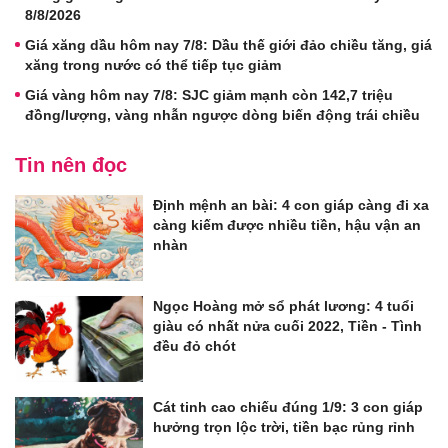
8/8/2026
Giá xăng dầu hôm nay 7/8: Dầu thế giới đảo chiều tăng, giá
xăng trong nước có thể tiếp tục giảm
Giá vàng hôm nay 7/8: SJC giảm mạnh còn 142,7 triệu
đồng/lượng, vàng nhẫn ngược dòng biến động trái chiều
Tin nên đọc
Định mệnh an bài: 4 con giáp càng đi xa
càng kiếm được nhiều tiền, hậu vận an
nhàn
Ngọc Hoàng mở sổ phát lương: 4 tuổi
giàu có nhất nửa cuối 2022, Tiền - Tình
đều đỏ chót
Cát tinh cao chiếu đúng 1/9: 3 con giáp
hưởng trọn lộc trời, tiền bạc rủng rỉnh