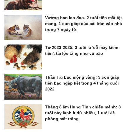
Vướng hạn lao đao: 2 tuổi tiền mất tật
mang, 1 con giáp của cải tràn vào nhà
trong 7 ngày tới
Từ 2023-2025: 3 tuổi là 'cỗ máy kiếm
tiền', tài lộc tăng như vũ bão
Thần Tài báo mộng vàng: 3 con giáp
tiền bạc ngập két trong 4 tháng cuối
2022
Tháng 8 âm Hung Tinh chiếu mệnh: 3
tuổi này lành ít dữ nhiều, 1 tuổi đề
phòng mất trắng