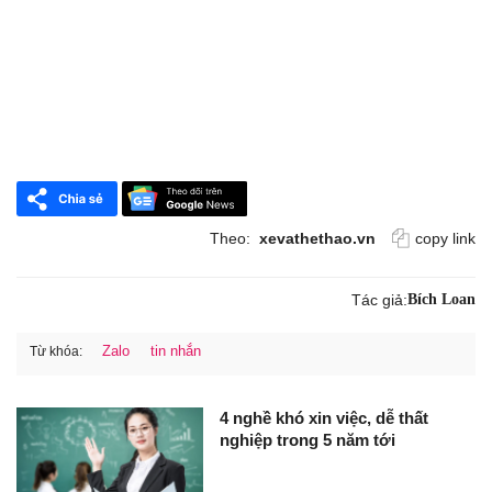
Theo:
xevathethao.vn
copy link
Tác giả:
Bích Loan
Zalo
tin nhắn
Từ khóa:
4 nghề khó xin việc, dễ thất
nghiệp trong 5 năm tới