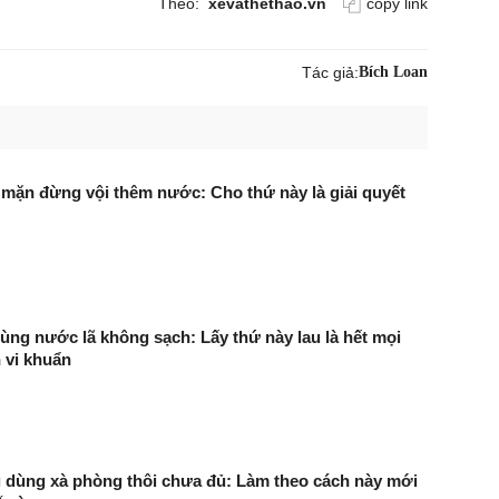
Theo:
xevathethao.vn
copy link
Tác giả:
Bích Loan
 mặn đừng vội thêm nước: Cho thứ này là giải quyết
dùng nước lã không sạch: Lấy thứ này lau là hết mọi
h vi khuẩn
ng dùng xà phòng thôi chưa đủ: Làm theo cách này mới