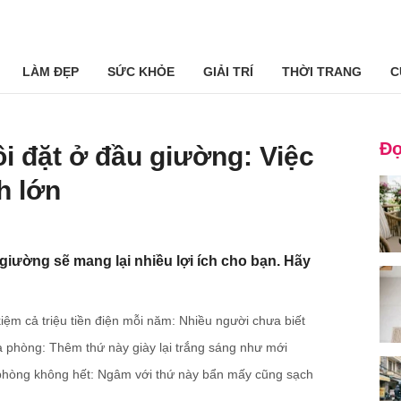
LÀM ĐẸP
SỨC KHỎE
GIẢI TRÍ
THỜI TRANG
C
Đọ
ồi đặt ở đầu giường: Việc
h lớn
giường sẽ mang lại nhiều lợi ích cho bạn. Hãy
 kiệm cả triệu tiền điện mỗi năm: Nhiều người chưa biết
xà phòng: Thêm thứ này giày lại trắng sáng như mới
xà phòng không hết: Ngâm với thứ này bẩn mấy cũng sạch