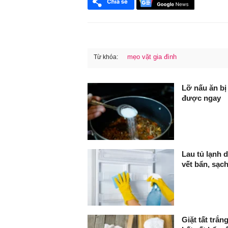
mẹo vặt gia đình
Từ khóa:
FaceBook
Lỡ nấu ăn bị
được ngay
Lau tủ lạnh 
vết bẩn, sạc
Giặt tất trắ