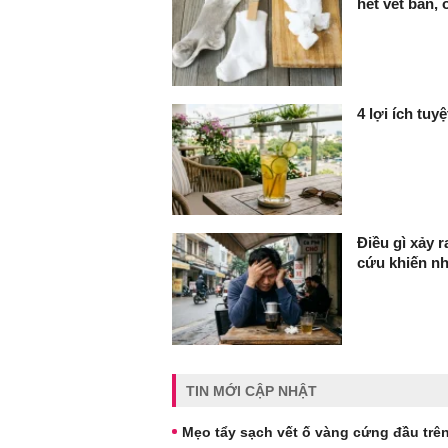
hết vết bẩn, 
4 lợi ích tuy
Điều gì xảy 
cứu khiến n
TIN MỚI CẬP NHẬT
Mẹo tẩy sạch vết ố vàng cứng đầu trê