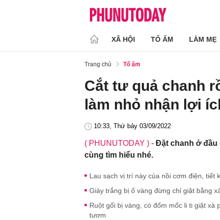
XÃ HỘI
TỔ ẤM
LÀM MẸ
Trang chủ
Tổ ấm
Cắt tư quả chanh r
làm nhỏ nhận lợi íc
10:33, Thứ bảy 03/09/2022
( PHUNUTODAY )
-
Đặt chanh ở đầu 
cùng tìm hiểu nhé.
Lau sạch vị trí này của nồi cơm điện, tiết
Giày trắng bị ố vàng đừng chỉ giặt bằng 
Ruột gối bị vàng, có đốm mốc li ti giặt 
tươm