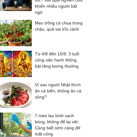
tức? Kết quả nghiên cứu
khiến nhiều người bất
ngờ
Mẹo trồng cà chua trong
chậu, quả sai trĩu cành
Từ 4/8 đến 15/8: 3 tuổi
công việc hanh thông,
bật tăng lương thưởng
Vì sao người Nhật thích
ăn cá biển, không ăn cá
sông?
7 mẹo lau kính sạch
bóng, không để lại vệt:
Càng biết sớm càng đỡ
mất công