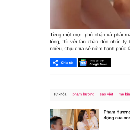
Từng một mực phủ nhận và phải mấ
lòng, thì với lần chào đón nhóc t
nhiều, chịu chia sẻ niềm hạnh phúc 
phạm hương
sao việt
mẹ bỉ
Từ khóa:
FaceBook
Phạm Hương 
động của con