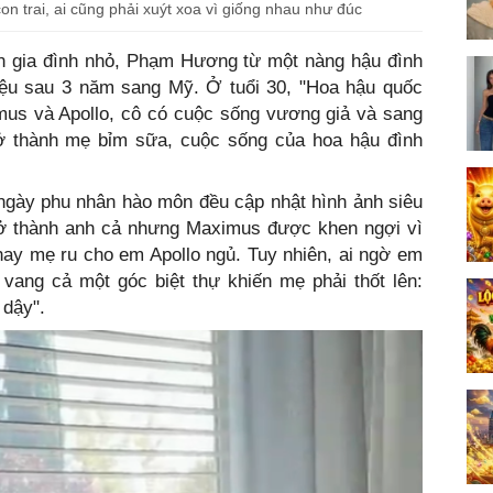
 trai, ai cũng phải xuýt xoa vì giống nhau như đúc
n gia đình nhỏ, Phạm Hương từ một nàng hậu đình
ệu sau 3 năm sang Mỹ. Ở tuổi 30, "Hoa hậu quốc
mus và Apollo, cô có cuộc sống vương giả và sang
ở thành mẹ bỉm sữa, cuộc sống của hoa hậu đình
 ngày phu nhân hào môn đều cập nhật hình ảnh siêu
trở thành anh cả nhưng Maximus được khen ngợi vì
hay mẹ ru cho em Apollo ngủ. Tuy nhiên, ai ngờ em
vang cả một góc biệt thự khiến mẹ phải thốt lên:
 dậy".