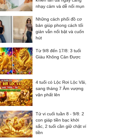
khiến làn da ngày càng
nhạy cảm và dễ nổi mụn
Những cách phối đồ cơ
bản giúp phong cách tối
giản vẫn nổi bật và cuốn
hút
Từ 9/8 đến 17/8: 3 tuổi
Giàu Không Cản Được
4 tuổi có Lộc Rơi Lộc Vãi,
sang tháng 7 Âm vượng
vận phất lên
Tử vi cuối tuần 8 - 9/8: 2
con giáp tiền bạc khởi
sắc, 2 tuổi cần giữ chặt ví
tiền