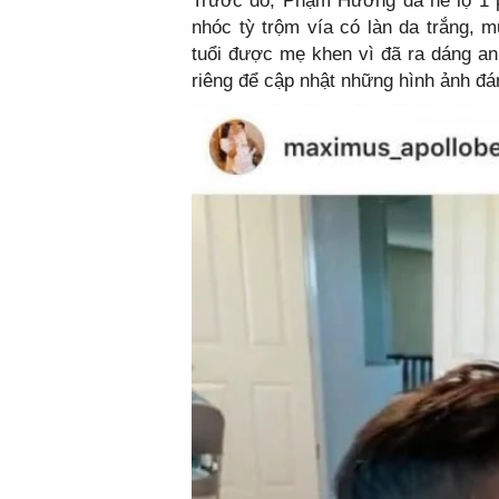
Trước đó, Phạm Hương đã hé lộ 1 p
nhóc tỳ trộm vía có làn da trắng,
tuổi được mẹ khen vì đã ra dáng an
riêng để cập nhật những hình ảnh đ