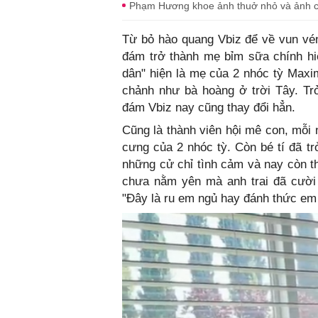
Phạm Hương khoe ảnh thuở nhỏ và ảnh con
Từ bỏ hào quang Vbiz để về vun vé
đám trở thành mẹ bỉm sữa chính hi
dân" hiện là mẹ của 2 nhóc tỳ Maxi
chảnh như bà hoàng ở trời Tây. Tr
đám Vbiz nay cũng thay đổi hẳn.
Cũng là thành viên hội mê con, mỗi
cưng của 2 nhóc tỳ. Còn bé tí đã 
những cử chỉ tình cảm và nay còn t
chưa nằm yên mà anh trai đã cười 
"Đây là ru em ngủ hay đánh thức em