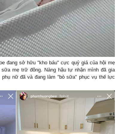
e đang sở hữu "kho báu" cực quý giá của hội mẹ
o sữa mẹ trữ đông. Nàng hậu tự nhận mình đã gia
i phụ nữ đã và đang làm "bò sữa" phục vụ thế lực