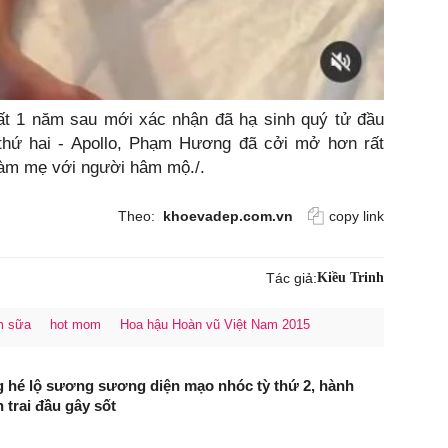
t 1 năm sau mới xác nhận đã hạ sinh quý tử đầu
ỳ thứ hai - Apollo, Phạm Hương đã cởi mở hơn rất
làm mẹ với người hâm mộ./.
Theo:
khoevadep.com.vn
copy link
Tác giả:
Kiều Trinh
m sữa
hot mom
Hoa hậu Hoàn vũ Việt Nam 2015
hé lộ sương sương diện mạo nhóc tỳ thứ 2, hành
 trai đầu gây sốt