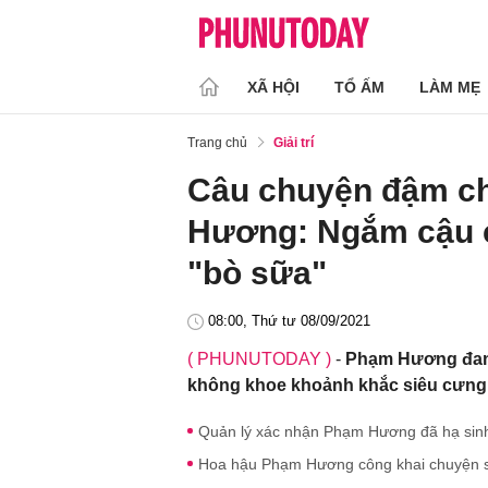
XÃ HỘI
TỔ ẤM
LÀM MẸ
Trang chủ
Giải trí
Câu chuyện đậm c
Hương: Ngắm cậu c
"bò sữa"
08:00, Thứ tư 08/09/2021
( PHUNUTODAY )
-
Phạm Hương đang
không khoe khoảnh khắc siêu cưng 
Quản lý xác nhận Phạm Hương đã hạ sinh
Hoa hậu Phạm Hương công khai chuyện sin