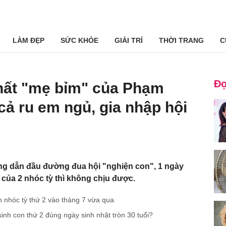
LÀM ĐẸP
SỨC KHỎE
GIẢI TRÍ
THỜI TRANG
C
Đọ
hất "mẹ bỉm" của Phạm
ả ru em ngủ, gia nhập hội
 dẫn đầu đường đua hội "nghiện con", 1 ngày
của 2 nhóc tỳ thì không chịu được.
 nhóc tỳ thứ 2 vào tháng 7 vừa qua
h con thứ 2 đúng ngày sinh nhật tròn 30 tuổi?