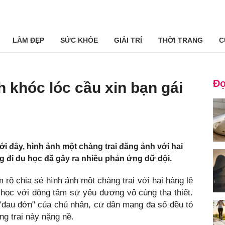
LÀM ĐẸP
SỨC KHỎE
GIẢI TRÍ
THỜI TRANG
C
Đọ
h khóc lóc cầu xin bạn gái
ới đây, hình ảnh một chàng trai đăng ảnh với hai
ng đi du học đã gây ra nhiều phản ứng dữ dội.
rộ chia sẻ hình ảnh một chàng trai với hai hàng lệ
 học với dòng tâm sự yêu đương vô cùng tha thiết.
 "đau đớn" của chủ nhân, cư dân mạng đa số đều tỏ
ng trai này nặng nề.