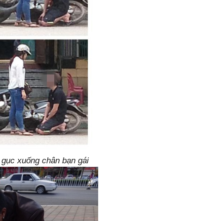
ỳ gục xuống chân bạn gái