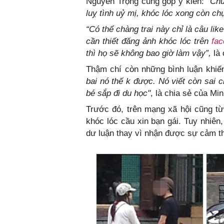
Nguyễn Trọng cũng góp ý kiến:
“Chư
luỵ tình uỷ mị, khóc lóc xong còn chụ
“Có thể chàng trai này chỉ là câu lik
cần thiết đăng ảnh khóc lóc trên
fa
thì họ sẽ không bao giờ làm vậy”,
là 
Thậm chí còn những bình luận khiế
bai nó thế k được. Nó viết còn sai 
bé sắp đi du học"
, là chia sẻ của Mi
Trước đó, trên mạng xã hội cũng từn
khóc lóc cầu xin bạn gái. Tuy nhi
dư luận thay vì nhận được sự cảm th