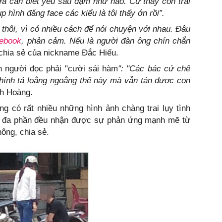
a cần biết yêu sâu đậm như nào. Cứ thấy con trai
p hình đăng face các kiểu là tôi thấy ớn rồi”.
e thôi, vì có nhiều cách để nói chuyện với nhau. Đâu
cebook
, phản cảm. Nếu là người đàn ông chín chắn
chia sẻ của nickname Đắc Hiếu.
n người đọc phải "cười sái hàm
": "Các bác cứ chê
chính tả loằng ngoằng thế này mà vẫn tán được con
nh Hoàng.
g có rất nhiều những hình ảnh chàng trai lụy tình
ên, đa phần đều nhận được sự phản ứng mạnh mẽ từ
ông, chia sẻ.