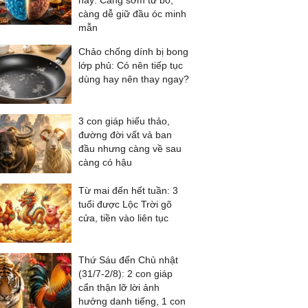
này: Càng sớm từ bỏ,
càng dễ giữ đầu óc minh
mẫn
Chảo chống dính bị bong
lớp phủ: Có nên tiếp tục
dùng hay nên thay ngay?
3 con giáp hiếu thảo,
đường đời vất vả ban
đầu nhưng càng về sau
càng có hậu
Từ mai đến hết tuần: 3
tuổi được Lộc Trời gõ
cửa, tiền vào liên tục
Thứ Sáu đến Chủ nhật
(31/7-2/8): 2 con giáp
cẩn thận lỡ lời ảnh
hưởng danh tiếng, 1 con