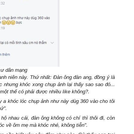
 cư dân mạng
anh niên này. Thứ nhất: Đàn ông đàn ang, đồng ý là
c nhưng khóc xong chụp ảnh lại thấy sao sao đó...
một thể có phải được nhiều like không?.
y a khóc lóc chụp ảnh như này dùg 360 vào cho tôi
hứ".
 hộ nhau cái, đàn ông không có chí thì thôi đi, còn
óc về ôm mẹ mà khóc nhé, không tiễn".