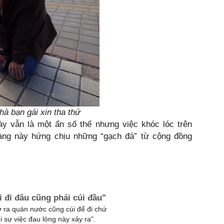
à bạn gái xin tha thứ
này vẫn là một ẩn số thế nhưng việc khóc lóc trên
àng này hứng chịu những “gạch đá” từ cộng đồng
i đi đâu cũng phải cúi đầu"
iờ ra quán nước cũng cúi để đi chứ
 sự việc đau lòng này xảy ra".