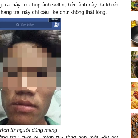
g trai này tự chụp ảnh selfie, bức ảnh này đã khiến
hàng trai này chỉ câu like chứ không thật lòng.
 trích từ người dùng mạng
àng trai:
"Em ơi, mình tuy rằng anh mới yêu em