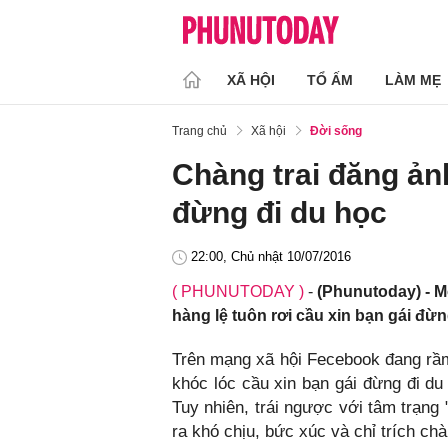
XÃ HỘI
TỔ ẤM
LÀM MẸ
Trang chủ
Xã hội
Đời sống
Chàng trai đăng ản
đừng đi du học
22:00, Chủ nhật 10/07/2016
( PHUNUTODAY )
-
(Phunutoday) - M
hàng lệ tuôn rơi cầu xin bạn gái đừ
Trên mạng xã hội Fecebook đang rầm 
khóc lóc cầu xin bạn gái đừng đi du
Tuy nhiên, trái ngược với tâm trạng
ra khó chịu, bức xúc và chỉ trích chà