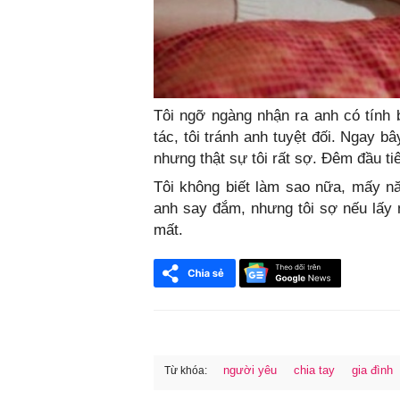
Tôi ngỡ ngàng nhận ra anh có tính b
tác, tôi tránh anh tuyệt đối. Ngay b
nhưng thật sự tôi rất sợ. Đêm đầu ti
Tôi không biết làm sao nữa, mấy n
anh say đắm, nhưng tôi sợ nếu lấy 
mất.
người yêu
chia tay
gia đình
Từ khóa:
FaceBook