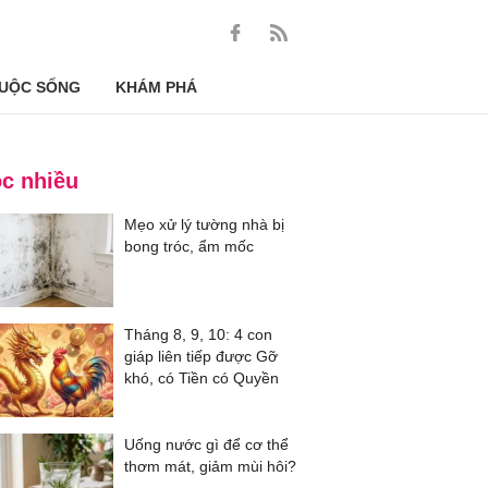
UỘC SỐNG
KHÁM PHÁ
c nhiều
Mẹo xử lý tường nhà bị
bong tróc, ẩm mốc
Tháng 8, 9, 10: 4 con
giáp liên tiếp được Gỡ
khó, có Tiền có Quyền
Uống nước gì để cơ thể
thơm mát, giảm mùi hôi?