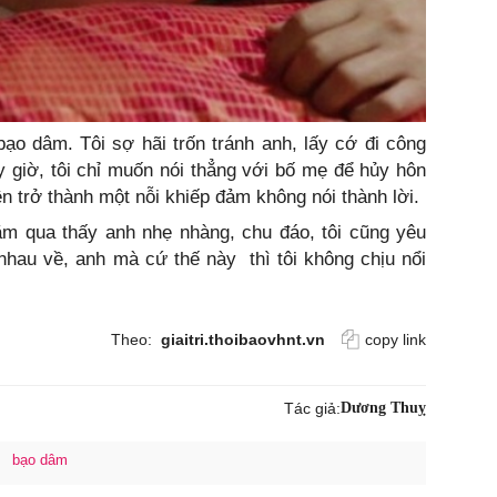
ạo dâm. Tôi sợ hãi trốn tránh anh, lấy cớ đi công
ây giờ, tôi chỉ muốn nói thẳng với bố mẹ để hủy hôn
ên trở thành một nỗi khiếp đảm không nói thành lời.
ăm qua thấy anh nhẹ nhàng, chu đáo, tôi cũng yêu
nhau về, anh mà cứ thế này thì tôi không chịu nổi
Theo:
giaitri.thoibaovhnt.vn
copy link
Tác giả:
Dương Thuỵ
bạo dâm