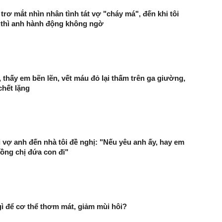
rơ mắt nhìn nhân tình tát vợ "cháy má", đến khi tôi
 thì anh hành động không ngờ
 thấy em bẽn lẽn, vết máu đỏ lại thấm trên ga giường,
chết lặng
i vợ anh đến nhà tôi đề nghị: "Nếu yêu anh ấy, hay em
ồng chị đứa con đi"
 để cơ thể thơm mát, giảm mùi hôi?