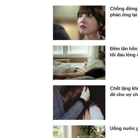
Chồng đứng t
phản ứng lại
Đêm tân hôn,
tôi đau lòng 
Chết lặng kh
đẻ cho vợ ch
Uống nước gì