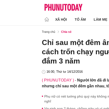
XÃ HỘI
TỔ ẤM
LÀM MẸ
Trang chủ
Chia sẻ
Chỉ sau một đêm ân 
cách trốn chạy ngư
đắm 3 năm
16:00, Thứ tư 14/12/2016
( PHUNUTODAY )
-
Người lớn đã đi 
nhưng chỉ sau một đêm gần nhau, tô
Phụ nữ có nét tướng phú quý này không mu
nghĩ
Vợ sinh non 2 tháng, chồng giày vò vì ng