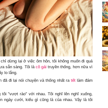
hỉ dừng lại ở việc ôm hôn, tôi không muốn đi quá
hưa sẵn sàng. Tôi là
cô gái
truyền thống, hơn nữa vì
y lo lắng.
n đã đi lại nói chuyện và thống nhất ra
tết
làm đám
tôi "vượt rào" với nhau. Tôi nghĩ lên nghĩ xuống,
n ngày cưới, kiểu gì cũng là của nhau. Vậy là tôi