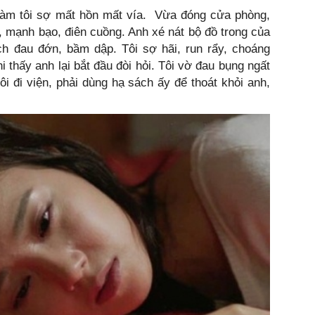
làm tôi sợ mất hồn mất vía. Vừa đóng cửa phòng,
c, mạnh bạo, điên cuồng. Anh xé nát bộ đồ trong của
 tích đau đớn, bầm dập. Tôi sợ hãi, run rẩy, choáng
 thấy anh lại bắt đầu đòi hỏi. Tôi vờ đau bụng ngất
tôi đi viện, phải dùng hạ sách ấy để thoát khỏi anh,