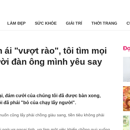
LÀM ĐẸP
SỨC KHỎE
GIẢI TRÍ
THỜI TRANG
C
Đọ
ái "vượt rào", tôi tìm mọi
ời đàn ông mình yêu say
lại, đám cưới của chúng tôi đã được bàn xong,
i đã phải "bỏ của chạy lấy người".
ốn cũng lấy phải chồng giàu sang, tiền tiêu không phải
hi ngờ vợ ngoại tình, vợ làm một việc khiến chồng quỳ xuống