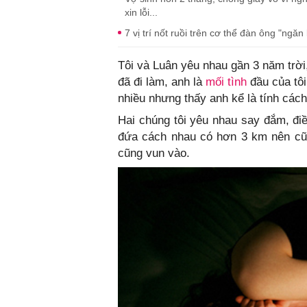
xin lỗi...
7 vị trí nốt ruồi trên cơ thể đàn ông "ngă
Tôi và Luân yêu nhau gần 3 năm trời,
đã đi làm, anh là
mối tình
đầu của tôi
nhiều nhưng thấy anh kể là tính các
Hai chúng tôi yêu nhau say đắm, điề
đứa cách nhau có hơn 3 km nên cũn
cũng vun vào.