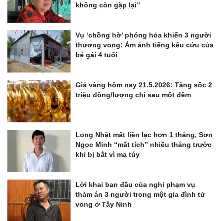
không còn gặp lại”
Vụ ‘chồng hờ’ phóng hỏa khiến 3 người
thương vong: Ám ảnh tiếng kêu cứu của
bé gái 4 tuổi
Giá vàng hôm nay 21.5.2026: Tăng sốc 2
triệu đồng/lượng chỉ sau một đêm
Long Nhật mất liên lạc hơn 1 tháng, Sơn
Ngọc Minh “mất tích” nhiều tháng trước
khi bị bắt vì ma túy
Lời khai ban đầu của nghi phạm vụ
thảm án 3 người trong một gia đình tử
vong ở Tây Ninh