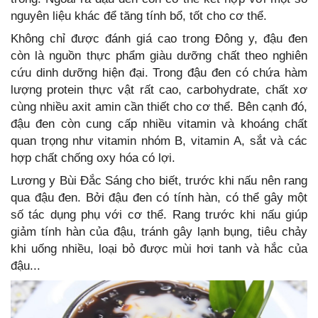
nguyên liệu khác để tăng tính bổ, tốt cho cơ thể.
Không chỉ được đánh giá cao trong Đông y, đậu đen
còn là nguồn thực phẩm giàu dưỡng chất theo nghiên
cứu dinh dưỡng hiện đại. Trong đậu đen có chứa hàm
lượng protein thực vật rất cao, carbohydrate, chất xơ
cùng nhiều axit amin cần thiết cho cơ thể. Bên cạnh đó,
đậu đen còn cung cấp nhiều vitamin và khoáng chất
quan trọng như vitamin nhóm B, vitamin A, sắt và các
hợp chất chống oxy hóa có lợi.
Lương y Bùi Đắc Sáng cho biết, trước khi nấu nên rang
qua đậu đen. Bởi đậu đen có tính hàn, có thể gây một
số tác dụng phụ với cơ thể. Rang trước khi nấu giúp
giảm tính hàn của đậu, tránh gây lạnh bụng, tiêu chảy
khi uống nhiều, loại bỏ được mùi hơi tanh và hắc của
đậu...