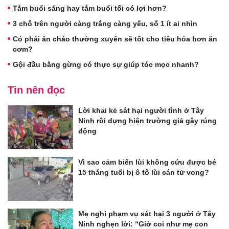
Tắm buổi sáng hay tắm buổi tối có lợi hơn?
3 chỗ trên người càng trắng càng yếu, số 1 ít ai nhìn
Có phải ăn cháo thường xuyên sẽ tốt cho tiêu hóa hơn ăn
cơm?
Gội đầu bằng gừng có thực sự giúp tóc mọc nhanh?
Tin nên đọc
Lời khai kẻ sát hại người tình ở Tây
Ninh rồi dựng hiện trường giả gây rúng
động
Vì sao cảm biến lùi không cứu được bé
15 tháng tuổi bị ô tô lùi cán tử vong?
Mẹ nghi phạm vụ sát hại 3 người ở Tây
Ninh nghẹn lời: “Giờ coi như mẹ con