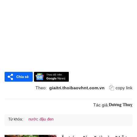
Theo:
giaitri.thoibaovhnt.com.vn
copy link
Tác giả:
Dương Thuỵ
nước đậu đen
Từ khóa: