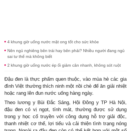
4 khung giờ uống nước mật ong tốt cho sức khỏe
Nên ngủ nghiêng bên trái hay bên phải? Nhiều người đang ngủ
sai tư thế mà không biết
2 khung giờ uống nước ép ổi giảm cân nhanh, không sót ruột
Đậu đen là thực phẩm quen thuộc, vào mùa hè các gia
đình Việt thường thích ninh một nồi chè để ăn giải nhiệt
hoặc rang lên đun nước uống hàng ngày.
Theo lương y Bùi Đắc Sáng, Hội Đông y TP Hà Nội,
đậu đen có vị ngọt, tính mát, thường được sử dụng
trong y học cổ truyền với công dụng hỗ trợ giải độc,
thanh nhiệt cơ thể, lợi tiểu và cải thiện tình trạng nóng
trong. Ngoài ra đậu đen còn có thể kết hợp với một số