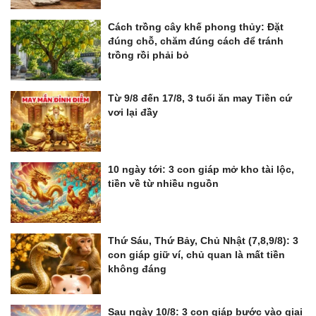
Cách trồng cây khế phong thủy: Đặt
đúng chỗ, chăm đúng cách để tránh
trồng rồi phải bỏ
Từ 9/8 đến 17/8, 3 tuổi ăn may Tiền cứ
vơi lại đầy
10 ngày tới: 3 con giáp mở kho tài lộc,
tiền về từ nhiều nguồn
Thứ Sáu, Thứ Bảy, Chủ Nhật (7,8,9/8): 3
con giáp giữ ví, chủ quan là mất tiền
không đáng
Sau ngày 10/8: 3 con giáp bước vào giai