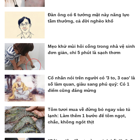
Đàn ông có 6 tướng mặt này năng lực
tầm thường, cả đời nghèo khổ
Mẹo khử mùi hôi cống trong nhà vệ sinh
đơn giản, chỉ 5 phút là sạch thơm
Cổ nhân nói trên người có '3 to, 3 cao' là
số làm quan, giàu sang phú quý: Có 1
điểm cũng đáng mừng
Tôm tươi mua về đừng bỏ ngay vào tủ
lạnh: Làm thêm 1 bước để tôm ngọt,
chắc, không ngót thịt