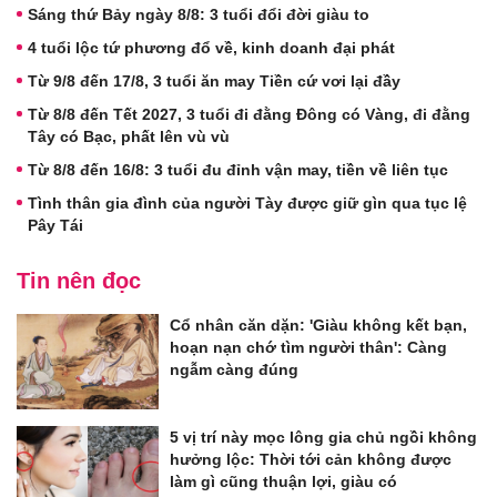
Sáng thứ Bảy ngày 8/8: 3 tuổi đổi đời giàu to
4 tuổi lộc tứ phương đổ về, kinh doanh đại phát
Từ 9/8 đến 17/8, 3 tuổi ăn may Tiền cứ vơi lại đầy
Từ 8/8 đến Tết 2027, 3 tuổi đi đằng Đông có Vàng, đi đằng
Tây có Bạc, phất lên vù vù
Từ 8/8 đến 16/8: 3 tuổi đu đỉnh vận may, tiền về liên tục
Tình thân gia đình của người Tày được giữ gìn qua tục lệ
Pây Tái
Tin nên đọc
Cổ nhân căn dặn: 'Giàu không kết bạn,
hoạn nạn chớ tìm người thân': Càng
ngẫm càng đúng
5 vị trí này mọc lông gia chủ ngồi không
hưởng lộc: Thời tới cản không được
làm gì cũng thuận lợi, giàu có