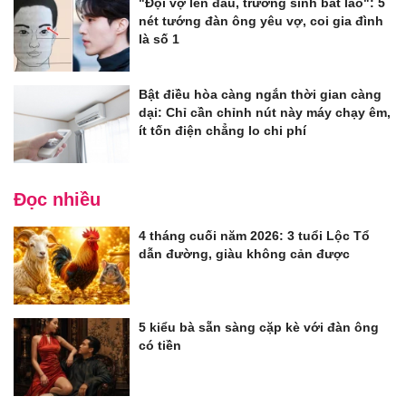
"Đội vợ lên đầu, trường sinh bất lão": 5
nét tướng đàn ông yêu vợ, coi gia đình
là số 1
Bật điều hòa càng ngắn thời gian càng
dại: Chỉ cần chỉnh nút này máy chạy êm,
ít tốn điện chẳng lo chi phí
Đọc nhiều
4 tháng cuối năm 2026: 3 tuổi Lộc Tổ
dẫn đường, giàu không cản được
5 kiểu bà sẵn sàng cặp kè với đàn ông
có tiền