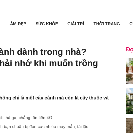
LÀM ĐẸP
SỨC KHỎE
GIẢI TRÍ
THỜI TRANG
C
Đọ
ành dành trong nhà?
hải nhớ khi muốn trồng
ông chỉ là một cây cảnh mà còn là cây thuốc và
ifi thả ga, chẳng tốn tiền 4G
nh bạn chuẩn bị đón cực nhiều may mắn, tài lộc