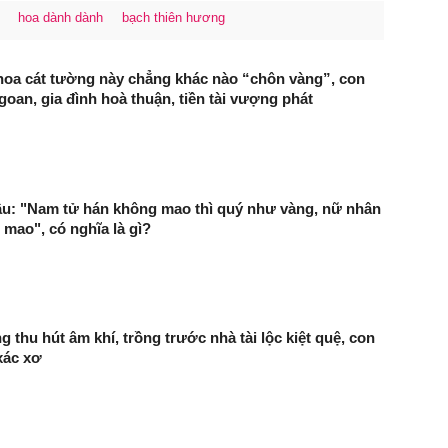
hoa dành dành
bạch thiên hương
 hoa cát tường này chẳng khác nào “chôn vàng”, con
oan, gia đình hoà thuận, tiền tài vượng phát
âu: "Nam tử hán không mao thì quý như vàng, nữ nhân
t mao", có nghĩa là gì?
g thu hút âm khí, trồng trước nhà tài lộc kiệt quệ, con
xác xơ