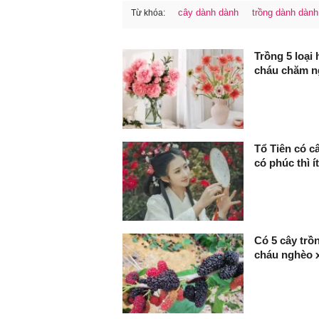
cây dành dành
trồng dành dành
Từ khóa:
FaceBook
Trồng 5 loại
cháu chăm ng
Tổ Tiên có c
có phúc thì í
Có 5 cây trồn
cháu nghèo 