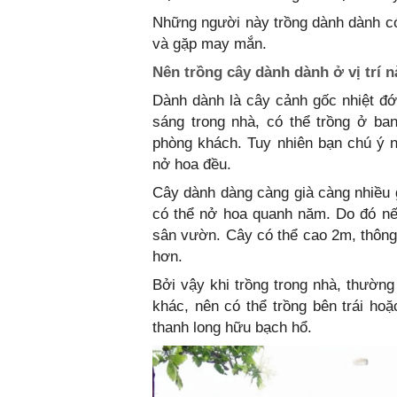
Những người này trồng dành dành có 
và gặp may mắn.
Nên trồng cây dành dành ở vị trí 
Dành dành là cây cảnh gốc nhiệt đới
sáng trong nhà, có thể trồng ở ba
phòng khách. Tuy nhiên bạn chú ý 
nở hoa đều.
Cây dành dàng càng già càng nhiều g
có thể nở hoa quanh năm. Do đó nế
sân vườn. Cây có thể cao 2m, thôn
hơn.
Bởi vậy khi trồng trong nhà, thườn
khác, nên có thể trồng bên trái ho
thanh long hữu bạch hổ.