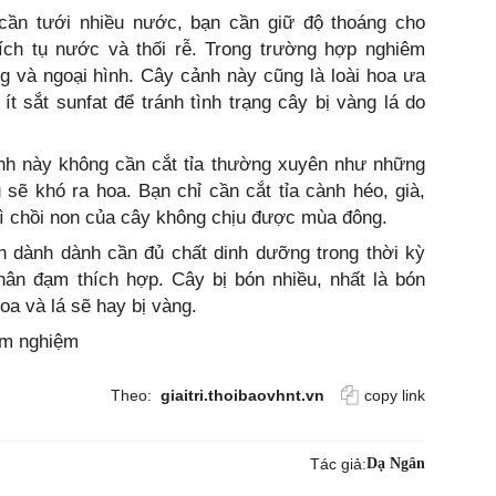
ần tưới nhiều nước, bạn cần giữ độ thoáng cho
ích tụ nước và thối rễ. Trong trường hợp nghiêm
g và ngoại hình. Cây cảnh này cũng là loài hoa ưa
t sắt sunfat để tránh tình trạng cây bị vàng lá do
ảnh này không cần cắt tỉa thường xuyên như những
u sẽ khó ra hoa. Bạn chỉ cần cắt tỉa cành héo, già,
 vì chồi non của cây không chịu được mùa đông.
h dành dành cần đủ chất dinh dưỡng trong thời kỳ
hân đạm thích hợp. Cây bị bón nhiều, nhất là bón
oa và lá sẽ hay bị vàng.
êm nghiệm
Theo:
giaitri.thoibaovhnt.vn
copy link
Tác giả:
Dạ Ngân