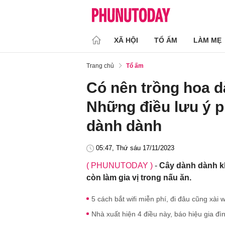
XÃ HỘI
TỔ ẤM
LÀM MẸ
Trang chủ
Tổ ấm
Có nên trồng hoa d
Những điều lưu ý p
dành dành
05:47, Thứ sáu 17/11/2023
( PHUNUTODAY )
-
Cây dành dành kh
còn làm gia vị trong nấu ăn.
5 cách bắt wifi miễn phí, đi đâu cũng xài w
Nhà xuất hiện 4 điều này, báo hiệu gia đì