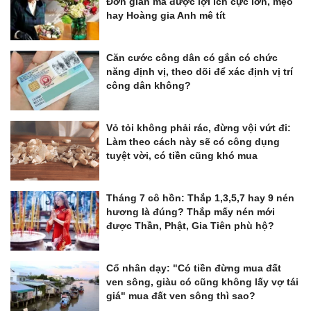
Đơn giản mà được lợi ích cực lớn, mẹo
hay Hoàng gia Anh mê tít
Căn cước công dân có gắn có chức
năng định vị, theo dõi để xác định vị trí
công dân không?
Vỏ tỏi không phải rác, đừng vội vứt đi:
Làm theo cách này sẽ có công dụng
tuyệt vời, có tiền cũng khó mua
Tháng 7 cô hồn: Thắp 1,3,5,7 hay 9 nén
hương là đúng? Thắp mấy nén mới
được Thần, Phật, Gia Tiên phù hộ?
Cổ nhân dạy: "Có tiền đừng mua đất
ven sông, giàu có cũng không lấy vợ tái
giá" mua đất ven sông thì sao?