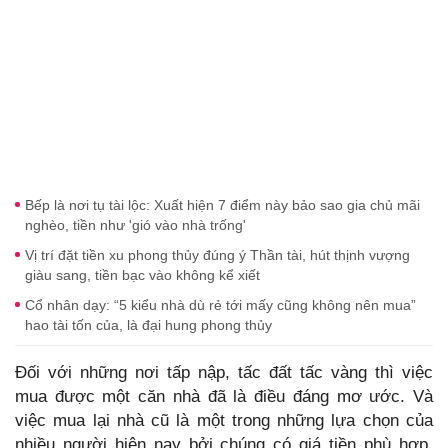
Bếp là nơi tụ tài lộc: Xuất hiện 7 điểm này bảo sao gia chủ mãi
nghèo, tiền như 'gió vào nhà trống'
Vị trí đặt tiền xu phong thủy đúng ý Thần tài, hút thịnh vượng
giàu sang, tiền bạc vào không kể xiết
Cổ nhân dạy: “5 kiểu nhà dù rẻ tới mấy cũng không nên mua”
hao tài tốn của, là đại hung phong thủy
Đối với những nơi tấp nập, tấc đất tấc vàng thì việc
mua được một căn nhà đã là điều đáng mơ ước. Và
việc mua lại nhà cũ là một trong những lựa chọn của
nhiều người hiện nay bởi chúng có giá tiền phù hợp.