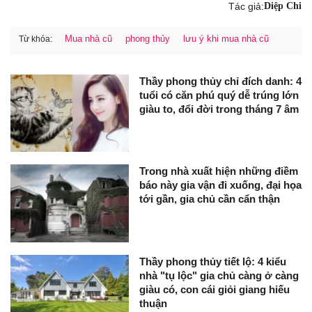
Tác giả:
Diệp Chi
Mua nhà cũ
phong thủy
lưu ý khi mua nhà cũ
Từ khóa:
Thầy phong thủy chỉ đích danh: 4
tuổi có căn phú quý dễ trúng lớn
giàu to, đổi đời trong tháng 7 âm
Trong nhà xuất hiện những điềm
báo này gia vận đi xuống, đại họa
tới gần, gia chủ cần cẩn thận
Thầy phong thủy tiết lộ: 4 kiểu
nhà "tụ lộc" gia chủ càng ở càng
giàu có, con cái giỏi giang hiếu
thuận