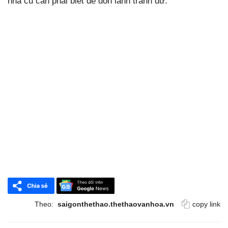
nhà cũ cần phải biết để đón lành tránh dữ.
Theo:
saigonthethao.thethaovanhoa.vn
copy link