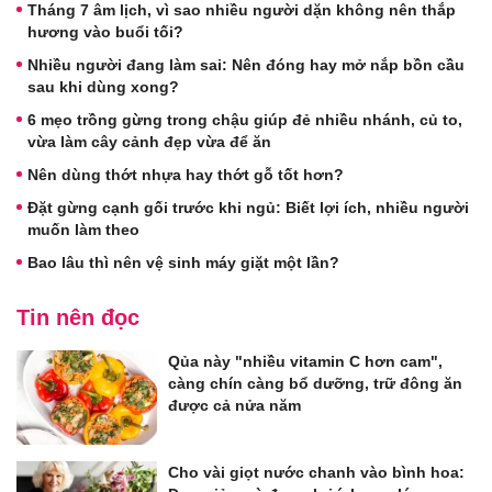
Tháng 7 âm lịch, vì sao nhiều người dặn không nên thắp
hương vào buổi tối?
Nhiều người đang làm sai: Nên đóng hay mở nắp bồn cầu
sau khi dùng xong?
6 mẹo trồng gừng trong chậu giúp đẻ nhiều nhánh, củ to,
vừa làm cây cảnh đẹp vừa để ăn
Nên dùng thớt nhựa hay thớt gỗ tốt hơn?
Đặt gừng cạnh gối trước khi ngủ: Biết lợi ích, nhiều người
muốn làm theo
Bao lâu thì nên vệ sinh máy giặt một lần?
Tin nên đọc
Qủa này "nhiều vitamin C hơn cam",
càng chín càng bổ dưỡng, trữ đông ăn
được cả nửa năm
Cho vài giọt nước chanh vào bình hoa: