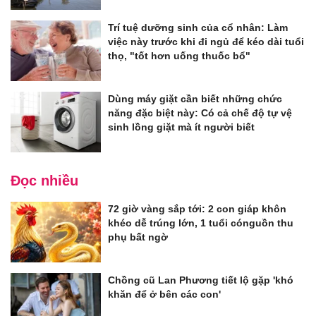
Trí tuệ dưỡng sinh của cổ nhân: Làm
việc này trước khi đi ngủ để kéo dài tuổi
thọ, "tốt hơn uống thuốc bổ"
Dùng máy giặt cần biết những chức
năng đặc biệt này: Có cả chế độ tự vệ
sinh lồng giặt mà ít người biết
Đọc nhiều
72 giờ vàng sắp tới: 2 con giáp khôn
khéo dễ trúng lớn, 1 tuổi cónguồn thu
phụ bất ngờ
Chồng cũ Lan Phương tiết lộ gặp 'khó
khăn để ở bên các con'