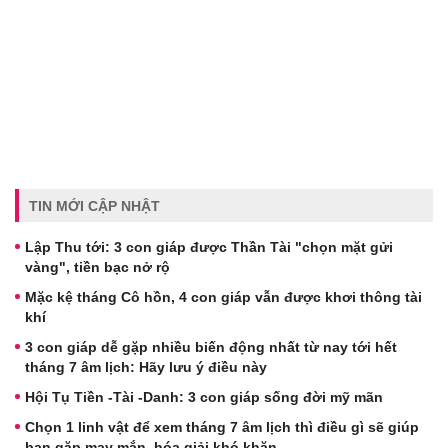
TIN MỚI CẬP NHẬT
Lập Thu tới: 3 con giáp được Thần Tài "chọn mặt gửi
vàng", tiền bạc nở rộ
Mặc kệ tháng Cô hồn, 4 con giáp vẫn được khơi thông tài
khí
3 con giáp dễ gặp nhiều biến động nhất từ nay tới hết
tháng 7 âm lịch: Hãy lưu ý điều này
Hội Tụ Tiền -Tài -Danh: 3 con giáp sống đời mỹ mãn
Chọn 1 linh vật để xem tháng 7 âm lịch thì điều gì sẽ giúp
bạn gặp may mắn, hóa giải khó khăn