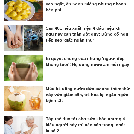
cao ngất, ăn ngon miệng nhưng nhanh
béo phì
Sau 40t, nếu xuất hiện 4 dấu hiệu khi
ngủ hãy cẩn thận đột quỵ: Đừng cố ngủ
tiếp kẻo 'giấc ngàn thu'
Bí quyết chung của những ‘người đẹp
không tuổi’: Họ uống nước ấm mỗi ngày
Mùa hè uống nước dừa cứ cho thêm thứ
này vừa giảm cân, trẻ hóa lại ngăn ngừa
bệnh tật
Tập thể dục tốt cho sức khỏe nhưng 4
kiểu người này thì nên cẩn trọng, nhất
là số 2