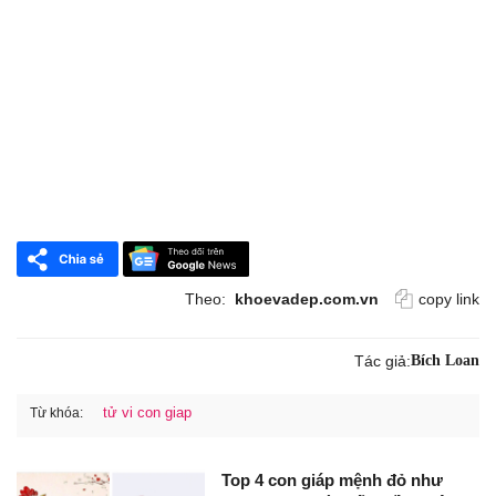
Theo:
khoevadep.com.vn
copy link
Tác giả:
Bích Loan
tử vi con giap
Từ khóa:
Top 4 con giáp mệnh đỏ như