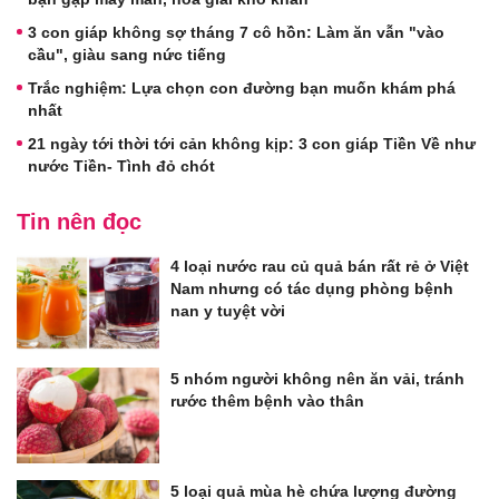
3 con giáp không sợ tháng 7 cô hồn: Làm ăn vẫn "vào
cầu", giàu sang nức tiếng
Trắc nghiệm: Lựa chọn con đường bạn muốn khám phá
nhất
21 ngày tới thời tới cản không kịp: 3 con giáp Tiền Về như
nước Tiền- Tình đỏ chót
Tin nên đọc
4 loại nước rau củ quả bán rất rẻ ở Việt
Nam nhưng có tác dụng phòng bệnh
nan y tuyệt vời
5 nhóm người không nên ăn vải, tránh
rước thêm bệnh vào thân
5 loại quả mùa hè chứa lượng đường