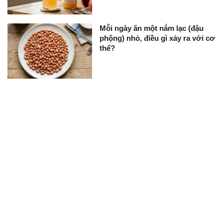
Mỗi ngày ăn một nắm lạc (đậu
phộng) nhỏ, điều gì xảy ra với cơ
thể?