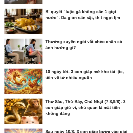
Bí quyết "luộc gà không cần 1 giọt
nước": Da giòn sần sật, thịt ngọt lịm
Thường xuyên ngồi vắt chéo chân có
ảnh hưởng gì?
10 ngày tới: 3 con giáp mở kho tài lộc,
tiền về từ nhiều nguồn
Thứ Sáu, Thứ Bảy, Chủ Nhật (7,8,9/8): 3
con giáp giữ ví, chủ quan là mất tiền
không đáng
Sau ngày 10/8: 3 con giáp bước vào giai