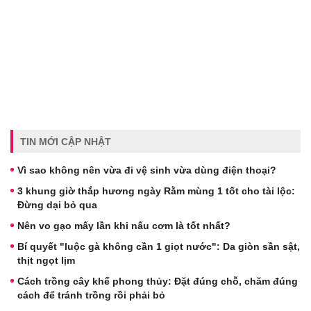
TIN MỚI CẬP NHẬT
Vì sao không nên vừa đi vệ sinh vừa dùng điện thoại?
3 khung giờ thắp hương ngày Rằm mùng 1 tốt cho tài lộc:
Đừng dại bỏ qua
Nên vo gạo mấy lần khi nấu cơm là tốt nhất?
Bí quyết "luộc gà không cần 1 giọt nước": Da giòn sần sật,
thịt ngọt lịm
Cách trồng cây khế phong thủy: Đặt đúng chỗ, chăm đúng
cách để tránh trồng rồi phải bỏ