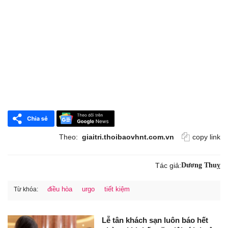
Theo:
giaitri.thoibaovhnt.com.vn
copy link
Tác giả:
Dương Thuỵ
điều hòa
urgo
tiết kiệm
Từ khóa:
Lễ tân khách sạn luôn báo hết