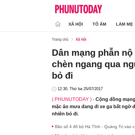
XÃ HỘI
TỔ ẤM
LÀM MẸ
Trang chủ
Xã hội
Dân mạng phẫn nộ 
chèn ngang qua ngư
bỏ đi
12:30, Thứ ba 25/07/2017
( PHUNUTODAY )
-
Cộng đồng mạng 
mặc áo mưa đang đi xe ga bất ngờ đ
nhiên bỏ đi.
Bão số 4 đổ bộ Hà Tĩnh - Quảng Trị vào ch