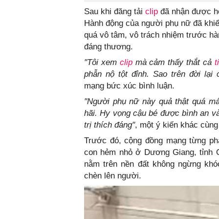
Sau khi đăng tải
clip
đã nhận được hơ
Hành động của người phụ nữ đã khiế
quá vô tâm, vô trách nhiệm trước hà
đáng thương.
"Tôi xem
clip
mà cảm thấy thắt cả
t
phẫn nộ tột đỉnh. Sao trên đời lạ
mạng bức xúc bình luận.
"Người phụ nữ này quả thật quá máu
hãi. Hy vọng cậu bé được bình an và
trị thích đáng"
, một ý kiến khác cùng
Trước đó, cộng đồng mạng từng phẫ
con hẻm nhỏ ở Dương Giang, tỉnh 
nằm trên nền đất không ngừng khóc
chèn lên người.