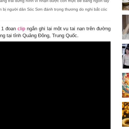
hàng trai đứng hình vì nhận được con mực bé bằng ngón tay
m bị người dân Sóc Sơn đánh trọng thương do nghi bắt cóc
n 1 đoạn
clip
ngắn ghi lại một vụ tai nạn trên đường
ơng tại tỉnh Quảng Đông, Trung Quốc.