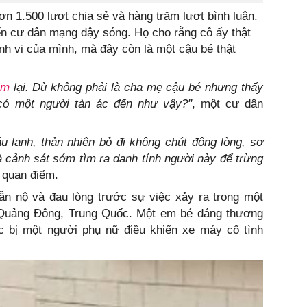
n 1.500 lượt chia sẻ và hàng trăm lượt bình luận.
n cư dân mạng dậy sóng. Họ cho rằng cô ấy thật
nh vi của mình, mà đây còn là một cậu bé thật
im
lại. Dù không phải là cha mẹ cậu bé nhưng thấy
i có một người tàn ác đến như vậy?"
, một cư dân
 lạnh, thản nhiên bỏ đi không chút động lòng, sợ
 cảnh sát sớm tìm ra danh tính người này để trừng
 quan điểm.
n nộ và đau lòng trước sự việc xảy ra trong một
Quảng Đông, Trung Quốc. Một em bé đáng thương
 bị một người phụ nữ điều khiển xe máy cố tình