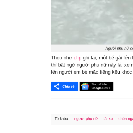
Người phụ nữ c
Theo như
clip
ghi lại, một bé gái lớ
thì bất ngờ người phụ nữ này lái xe 
lên người em bé mặc tiếng kêu khóc
ngươi phụ nữ
lái xe
chèn nga
Từ khóa:
FaceBook