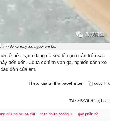
ố tình đè xe máy lên người em bé.
n hơn ở bên cạnh đang cố kéo lê nạn nhân trên sàn
máy tiến đến. Cô ta cố tình vặn ga, nghiến bánh xe
 đau đớn của em.
Theo:
giaitri.thoibaovhnt.vn
copy link
Tác giả:
Vũ Hồng Loan
ng qua người bé trai
thản nhiên phóng đi
gây phẫn nộ