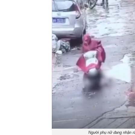
Người phụ nữ đang nhận rấ