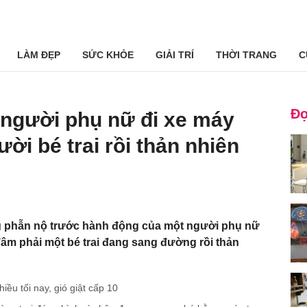
LÀM ĐẸP
SỨC KHỎE
GIẢI TRÍ
THỜI TRANG
C
Đọ
người phụ nữ đi xe máy
ời bé trai rồi thản nhiên
phẫn nộ trước hành động của một người phụ nữ
âm phải một bé trai đang sang đường rồi thản
iều tối nay, gió giật cấp 10