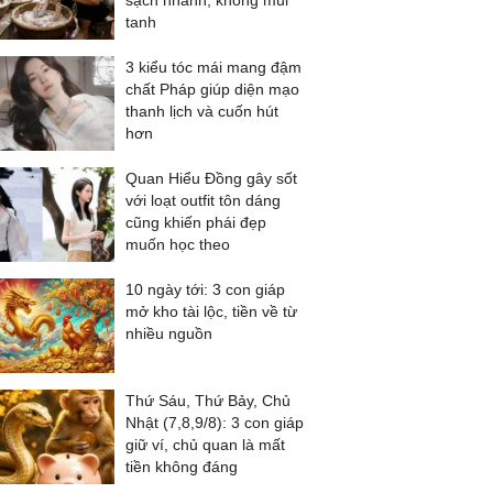
sạch nhanh, không mùi
tanh
3 kiểu tóc mái mang đậm
chất Pháp giúp diện mạo
thanh lịch và cuốn hút
hơn
Quan Hiểu Đồng gây sốt
với loạt outfit tôn dáng
cũng khiến phái đẹp
muốn học theo
10 ngày tới: 3 con giáp
mở kho tài lộc, tiền về từ
nhiều nguồn
Thứ Sáu, Thứ Bảy, Chủ
Nhật (7,8,9/8): 3 con giáp
giữ ví, chủ quan là mất
tiền không đáng